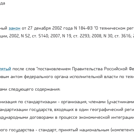
ода
ьный
закон
от 27 декабря 2002 года N 184-ФЗ "О техническом ре
, 2002, N 52, ст. 5140; 2007, N 19, ст. 2293; 2008, N 30, ст. 3616;
пятый
после слов "постановлением Правительства Российской Фед
вым актом федерального органа исполнительной власти по техн
ами следующего содержания:
анизация по стандартизации - организация, членами (участникам
тандартизации государств, входящих в один географический реги
ждународными договорами в процессе экономической интеграции
ого государства - стандарт, принятый национальным (компетент