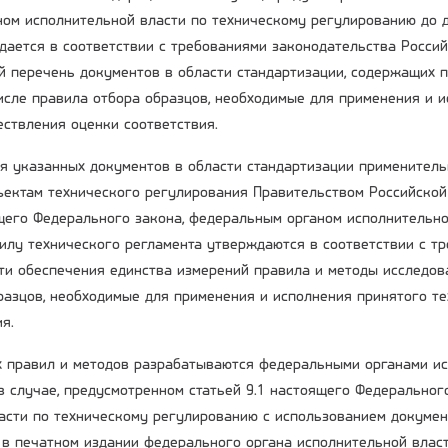
ом исполнительной власти по техническому регулированию до д
дается в соответствии с требованиями законодательства Росси
й перечень документов в области стандартизации, содержащих п
числе правила отбора образцов, необходимые для применения и 
ествления оценки соответствия.
ия указанных документов в области стандартизации применител
ъектам технического регулирования Правительством Российской
ящего Федерального закона, федеральным органом исполнительн
силу технического регламента утверждаются в соответствии с т
ти обеспечения единства измерений правила и методы исследова
разцов, необходимые для применения и исполнения принятого т
я.
 правил и методов разрабатываются федеральными органами исп
в случае, предусмотренном статьей 9.1 настоящего Федеральног
асти по техническому регулированию с использованием документ
в печатном издании федерального органа исполнительной влас