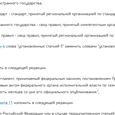
остранного государства;
дарт - стандарт, принятый региональной организацией по станда
ранного государства - свод правил, принятый компетентным орга
правил - свод правил, принятый региональной организацией по с
и 4
слова "установленных статьей 5" заменить словами "установле
ь в следующей редакции:
регламент, принимаемый федеральным законом, постановлением 
вым актом федерального органа исполнительной власти по техн
есть месяцев со дня его официального опубликования.";
нкта 11
изложить в следующей редакции:
ом Российской Федерации или в случае, предусмотренном статьей