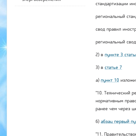
стандартизации ин
региональный стан
свод правил иност
региональный свод 
2) в
пункте 3 стать
3) в
статье 7
а)
пункт 10
изложит
"10. Технический 
нормативным право
ранее чем через ш
б)
абзац первый пу
"11. Правительств