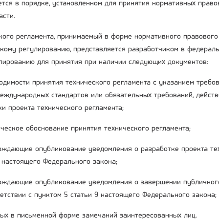
ается в порядке, установленном для принятия нормативных прав
асти.
ского регламента, принимаемый в форме нормативного правового
скому регулированию, представляется разработчиком в федерал
лированию для принятия при наличии следующих документов:
одимости принятия технического регламента с указанием требо
еждународных стандартов или обязательных требований, дейст
ки проекта технического регламента;
ческое обоснование принятия технического регламента;
рждающие опубликование уведомления о разработке проекта тех
9 настоящего Федерального закона;
рждающие опубликование уведомления о завершении публичног
етствии с пунктом 5 статьи 9 настоящего Федерального закона;
ых в письменной форме замечаний заинтересованных лиц.