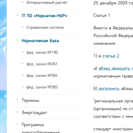
Интерактивный расчёт
25 декабря 2009 г
Статья 1
IT ПО «Норматив-НУР»
Справочная система
Внести в Федерал
Российской Федерации
Нормативная база
изменения:
фед. закон №190
1) в
статье 2
фед. закон №261
а)
абзац двадцать 
фед. закон №384
нормативным право
фед. закон №385
б)
дополнить
абзац
Термины
"региональная орг
(организации) по с
Энергоаудит
соответствии с ме
Программа
стандарт иностранн
энергосбережения