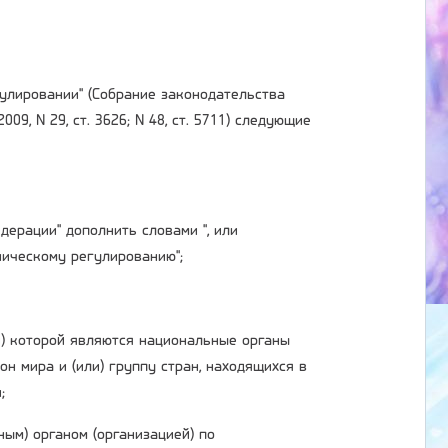
гулировании" (Собрание законодательства
 2009, N 29, ст. 3626; N 48, ст. 5711) следующие
ерации" дополнить словами ", или
ическому регулированию";
и) которой являются национальные органы
он мира и (или) группу стран, находящихся в
;
ным) органом (организацией) по