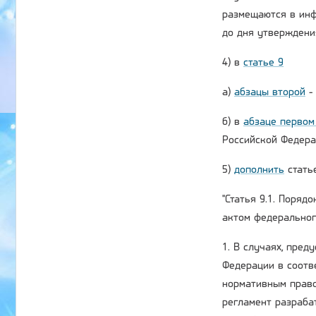
размещаются в инф
до дня утверждения
4) в
статье 9
а)
абзацы второй
-
б) в
абзаце первом
Российской Федера
5)
дополнить
стать
"Статья 9.1. Поря
актом федеральног
1. В случаях, пре
Федерации в соотв
нормативным право
регламент разраба