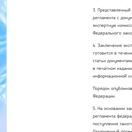
3. Представленный
регламента с доку
экспертную комисс
Федерального зако
4. Заключение экс
готовится в течен
статьи документам
в печатном издани
информационной си
Порядок опубликов
Федерации.
5. На основании з
регламента федера
поступления таког
Отклоненный проек