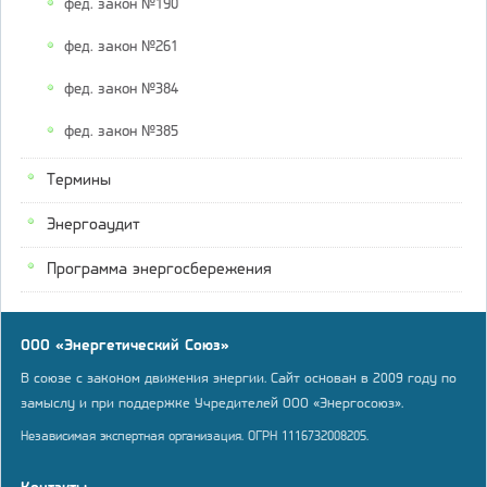
фед. закон №190
фед. закон №261
фед. закон №384
фед. закон №385
Термины
Энергоаудит
Программа энергосбережения
ООО «Энергетический Союз»
В союзе с законом движения энергии. Сайт основан в 2009 году по
замыслу и при поддержке Учредителей ООО «Энергосоюз».
Независимая экспертная организация. ОГРН 1116732008205.