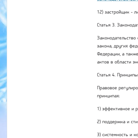
12) застройщик - 
Статья 3. Законод
Законодательство 
закона, других фе
Федерации, а такж
актов в области э
Статья 4. Принцип
Правовое регулиро
принципах:
1) эффективное и 
2) поддержка и ст
3) системность и 