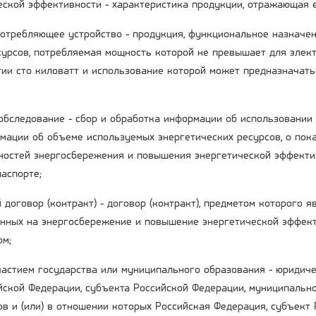
ческой эффективности - характеристика продукции, отражающая 
потребляющее устройство - продукция, функциональное назначе
сурсов, потребляемая мощность которой не превышает для элект
гии сто киловатт и использование которой может предназначать
 обследование - сбор и обработка информации об использовании
мации об объеме используемых энергетических ресурсов, о пока
остей энергосбережения и повышения энергетической эффекти
аспорте;
 договор (контракт) - договор (контракт), предметом которого 
енных на энергосбережение и повышение энергетической эффект
ом;
участием государства или муниципального образования - юридиче
ийской Федерации, субъекта Российской Федерации, муниципальн
ов и (или) в отношении которых Российская Федерация, субъект