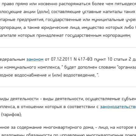
 право прямо или косвенно распоряжаться более чем пятьюдеся
олосующие акции (доли), составляющие уставные капиталы таких
тарные предприятия, государственные или муниципальные учре
орпорации, а также юридические лица, имущество которых либо 
капитале которых принадлежат государственным корпорациям;
 Федеральным
законом
от 07.12.2011 N 417-ФЗ пункт 10 статьи 2 
ми коммунального комплекса, " будет дополнен словами "органи
одное водоснабжение и (или) водоотведение, ".
виды деятельности - виды деятельности, осуществляемые субъе
плекса, в отношении которых в соответствии с
законодательств
(тарифов);
енное за содержание многоквартирного дома, - лицо, на которое
возложены обязанности по управлению многоквартирным домо