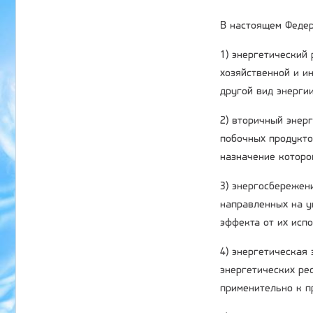
В настоящем Федер
1) энергетический
хозяйственной и ин
другой вид энергии
2) вторичный энер
побочных продукто
назначение которо
3) энергосбережени
направленных на у
эффекта от их исп
4) энергетическая
энергетических ре
применительно к п