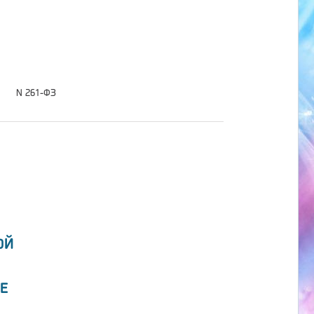
N 261-ФЗ
ОЙ
Е