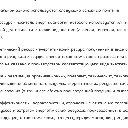
альном законе используются следующие основные понятия:
 ресурс - носитель энергии, энергия которого используется или
ой деятельности, а также вид энергии (атомная, тепловая, элек
);
гетический ресурс - энергетический ресурс, полученный в виде 
в в результате осуществления технологического процесса или 
го не связано с производством соответствующего вида энергети
е - реализация организационных, правовых, технических, технол
меньшение объема используемых энергетических ресурсов при 
ользования (в том числе объема произведенной продукции, выпол
 эффективность - характеристики, отражающие отношение полез
сурсов к затратам энергетических ресурсов, произведенным в це
родукции, технологическому процессу, юридическому лицу, инд