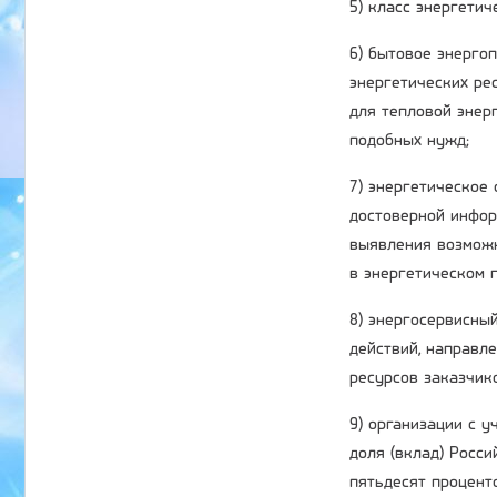
5) класс энергети
6) бытовое энерго
энергетических ре
для тепловой энер
подобных нужд;
7) энергетическое
достоверной инфор
выявления возможн
в энергетическом п
8) энергосервисный
действий, направл
ресурсов заказчик
9) организации с 
доля (вклад) Росс
пятьдесят процент