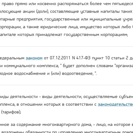
 право прямо или косвенно распоряжаться более чем пятьюдеся
олосующие акции (доли), составляющие уставные капиталы таких
тарные предприятия, государственные или муниципальные учре
орпорации, а также юридические лица, имущество которых либо 
капитале которых принадлежат государственным корпорациям;
 Федеральным
законом
от 07.12.2011 N 417-ФЗ пункт 10 статьи 2 
ми коммунального комплекса, " будет дополнен словами "органи
одное водоснабжение и (или) водоотведение, ".
виды деятельности - виды деятельности, осуществляемые субъе
плекса, в отношении которых в соответствии с
законодательств
(тарифов);
енное за содержание многоквартирного дома, - лицо, на которое
возложены обязанности по управлению многоквартирным домо