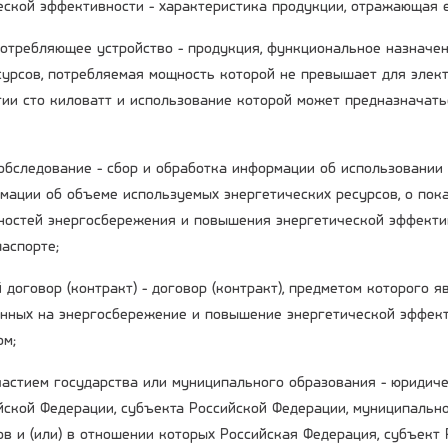
ческой эффективности - характеристика продукции, отражающая 
потребляющее устройство - продукция, функциональное назначе
сурсов, потребляемая мощность которой не превышает для элект
гии сто киловатт и использование которой может предназначать
 обследование - сбор и обработка информации об использовании
мации об объеме используемых энергетических ресурсов, о пока
остей энергосбережения и повышения энергетической эффекти
аспорте;
 договор (контракт) - договор (контракт), предметом которого 
енных на энергосбережение и повышение энергетической эффект
ом;
участием государства или муниципального образования - юридиче
ийской Федерации, субъекта Российской Федерации, муниципальн
ов и (или) в отношении которых Российская Федерация, субъект