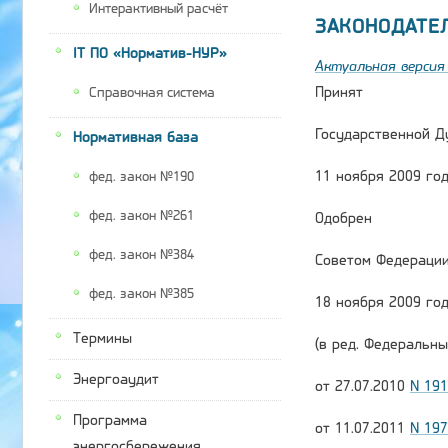
Интерактивный расчёт
ЗАКОНОДАТЕ
IT ПО «Норматив-НУР»
Актуальная версия 
Принят
Справочная система
Государственной Д
Нормативная база
11 ноября 2009 го
фед. закон №190
фед. закон №261
Одобрен
фед. закон №384
Советом Федераци
фед. закон №385
18 ноября 2009 го
Термины
(в ред. Федеральны
Энергоаудит
от 27.07.2010
N 19
Программа
от 11.07.2011
N 19
энергосбережения