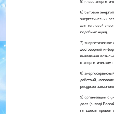
5) класс энергети
6) бытовое энерго
энергетических ре
для тепловой энер
подобных нужд;
7) энергетическое
достоверной инфор
выявления возможн
в энергетическом п
8) энергосервисный
действий, направл
ресурсов заказчик
9) организации с 
доля (вклад) Росс
пятьдесят процент