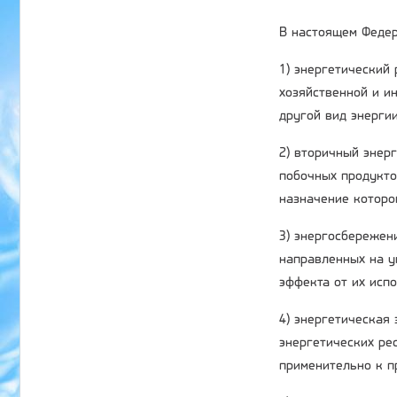
В настоящем Федер
1) энергетический
хозяйственной и ин
другой вид энергии
2) вторичный энер
побочных продукто
назначение которо
3) энергосбережени
направленных на у
эффекта от их исп
4) энергетическая
энергетических ре
применительно к п