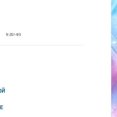
N 261-ФЗ
ОЙ
Е