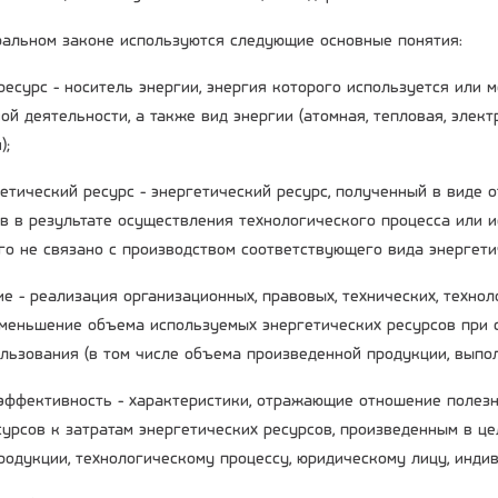
альном законе используются следующие основные понятия:
 ресурс - носитель энергии, энергия которого используется или
ой деятельности, а также вид энергии (атомная, тепловая, элек
);
гетический ресурс - энергетический ресурс, полученный в виде 
в в результате осуществления технологического процесса или 
го не связано с производством соответствующего вида энергети
е - реализация организационных, правовых, технических, технол
меньшение объема используемых энергетических ресурсов при 
ользования (в том числе объема произведенной продукции, выпол
 эффективность - характеристики, отражающие отношение полез
сурсов к затратам энергетических ресурсов, произведенным в це
родукции, технологическому процессу, юридическому лицу, инд