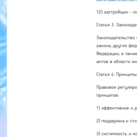
12) застройщик - 
Статья 3. Законод
Законодательство 
закона, других фе
Федерации, а такж
актов в области э
Статья 4. Принцип
Правовое регулиро
принципах:
1) эффективное и 
2) поддержка и ст
3) системность и 