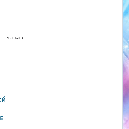
N 261-ФЗ
ОЙ
Е