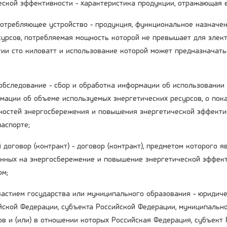
ческой эффективности - характеристика продукции, отражающая 
потребляющее устройство - продукция, функциональное назначе
сурсов, потребляемая мощность которой не превышает для элект
гии сто киловатт и использование которой может предназначать
 обследование - сбор и обработка информации об использовании
мации об объеме используемых энергетических ресурсов, о пока
остей энергосбережения и повышения энергетической эффекти
аспорте;
 договор (контракт) - договор (контракт), предметом которого 
енных на энергосбережение и повышение энергетической эффект
ом;
участием государства или муниципального образования - юридиче
ийской Федерации, субъекта Российской Федерации, муниципальн
ов и (или) в отношении которых Российская Федерация, субъект