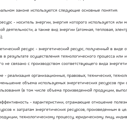
альном законе используются следующие основные понятия:
 ресурс - носитель энергии, энергия которого используется или
ой деятельности, а также вид энергии (атомная, тепловая, элек
);
гетический ресурс - энергетический ресурс, полученный в виде 
в в результате осуществления технологического процесса или 
го не связано с производством соответствующего вида энергети
е - реализация организационных, правовых, технических, технол
меньшение объема используемых энергетических ресурсов при 
ользования (в том числе объема произведенной продукции, выпол
 эффективность - характеристики, отражающие отношение полез
сурсов к затратам энергетических ресурсов, произведенным в це
родукции, технологическому процессу, юридическому лицу, инд