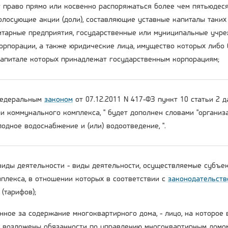
 право прямо или косвенно распоряжаться более чем пятьюдеся
олосующие акции (доли), составляющие уставные капиталы таких
тарные предприятия, государственные или муниципальные учре
орпорации, а также юридические лица, имущество которых либо 
капитале которых принадлежат государственным корпорациям;
 Федеральным
законом
от 07.12.2011 N 417-ФЗ пункт 10 статьи 2 
ми коммунального комплекса, " будет дополнен словами "органи
одное водоснабжение и (или) водоотведение, ".
виды деятельности - виды деятельности, осуществляемые субъе
плекса, в отношении которых в соответствии с
законодательств
(тарифов);
енное за содержание многоквартирного дома, - лицо, на которое
возложены обязанности по управлению многоквартирным домо