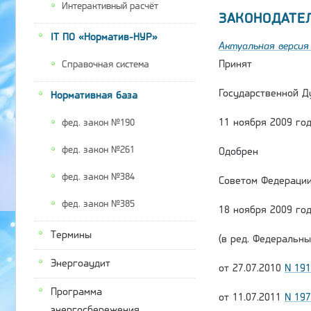
Интерактивный расчёт
ЗАКОНОДАТЕ
IT ПО «Норматив-НУР»
Актуальная версия 
Принят
Справочная система
Государственной Д
Нормативная база
11 ноября 2009 го
фед. закон №190
фед. закон №261
Одобрен
фед. закон №384
Советом Федераци
фед. закон №385
18 ноября 2009 го
Термины
(в ред. Федеральны
Энергоаудит
от 27.07.2010
N 19
Программа
от 11.07.2011
N 19
энергосбережения