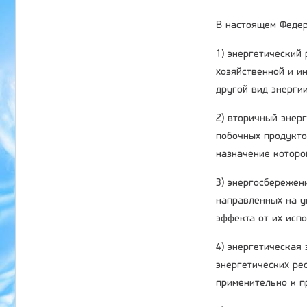
В настоящем Федер
1) энергетический
хозяйственной и ин
другой вид энергии
2) вторичный энер
побочных продукто
назначение которо
3) энергосбережени
направленных на у
эффекта от их исп
4) энергетическая
энергетических ре
применительно к п