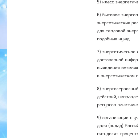
5) класс энергети
6) бытовое энерго
энергетических ре
для тепловой энер
подобных нужд;
7) энергетическое
достоверной инфор
выявления возможн
в энергетическом п
8) энергосервисный
действий, направл
ресурсов заказчик
9) организации с 
доля (вклад) Росс
пятьдесят процент