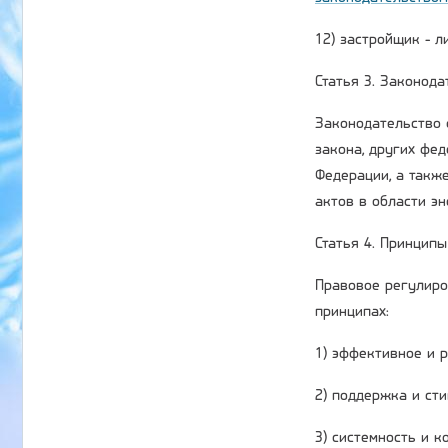
12) застройщик - 
Статья 3. Законод
Законодательство 
закона, других фе
Федерации, а такж
актов в области э
Статья 4. Принцип
Правовое регулиро
принципах:
1) эффективное и 
2) поддержка и ст
3) системность и 