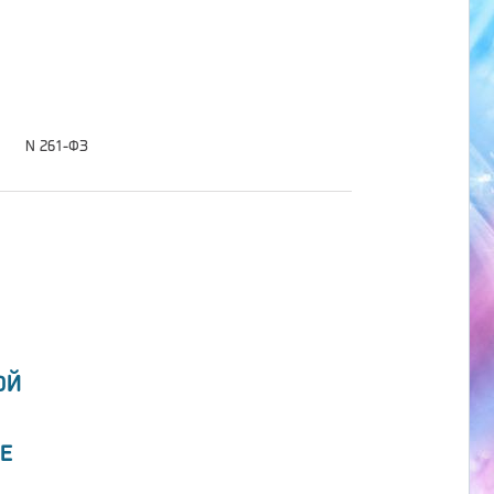
N 261-ФЗ
ОЙ
Е