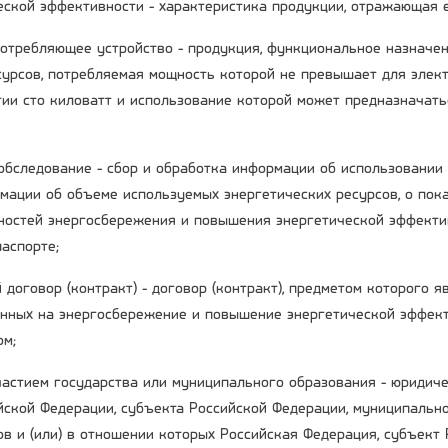
ческой эффективности - характеристика продукции, отражающая 
потребляющее устройство - продукция, функциональное назначе
сурсов, потребляемая мощность которой не превышает для элект
гии сто киловатт и использование которой может предназначать
 обследование - сбор и обработка информации об использовании
мации об объеме используемых энергетических ресурсов, о пока
остей энергосбережения и повышения энергетической эффекти
аспорте;
 договор (контракт) - договор (контракт), предметом которого 
енных на энергосбережение и повышение энергетической эффект
ом;
участием государства или муниципального образования - юридиче
ийской Федерации, субъекта Российской Федерации, муниципальн
ов и (или) в отношении которых Российская Федерация, субъект