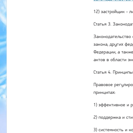
12) застройщик - 
Статья 3. Законод
Законодательство 
закона, других фе
Федерации, а такж
актов в области э
Статья 4. Принцип
Правовое регулиро
принципах:
1) эффективное и 
2) поддержка и ст
3) системность и 