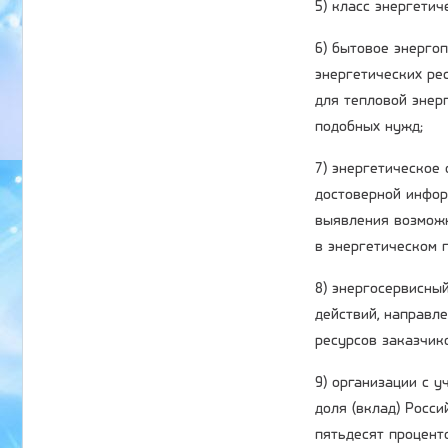
5) класс энергети
6) бытовое энерго
энергетических ре
для тепловой энер
подобных нужд;
7) энергетическое
достоверной инфор
выявления возможн
в энергетическом п
8) энергосервисный
действий, направл
ресурсов заказчик
9) организации с 
доля (вклад) Росс
пятьдесят процент