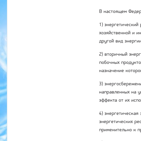
В настоящем Федер
1) энергетический
хозяйственной и ин
другой вид энергии
2) вторичный энер
побочных продукто
назначение которо
3) энергосбережени
направленных на у
эффекта от их исп
4) энергетическая
энергетических ре
применительно к п