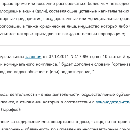
 право прямо или косвенно распоряжаться более чем пятьюдеся
олосующие акции (доли), составляющие уставные капиталы таких
тарные предприятия, государственные или муниципальные учре
орпорации, а также юридические лица, имущество которых либо 
капитале которых принадлежат государственным корпорациям;
 Федеральным
законом
от 07.12.2011 N 417-ФЗ пункт 10 статьи 2 
ми коммунального комплекса, " будет дополнен словами "органи
одное водоснабжение и (или) водоотведение, ".
виды деятельности - виды деятельности, осуществляемые субъе
плекса, в отношении которых в соответствии с
законодательств
(тарифов);
енное за содержание многоквартирного дома, - лицо, на которое
возложены обязанности по управлению многоквартирным домо