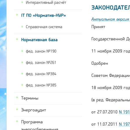
Интерактивный расчёт
ЗАКОНОДАТЕ
IT ПО «Норматив-НУР»
Актуальная версия 
Принят
Справочная система
Государственной Д
Нормативная база
11 ноября 2009 го
фед. закон №190
фед. закон №261
Одобрен
фед. закон №384
Советом Федераци
фед. закон №385
18 ноября 2009 го
Термины
(в ред. Федеральны
Энергоаудит
от 27.07.2010
N 19
Программа
от 11.07.2011
N 19
энергосбережения