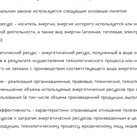
альном законе используются следующие основные понятия:
 ресурс - носитель энергии, энергия которого используется или
ой деятельности, а также вид энергии (атомная, тепловая, элек
);
гетический ресурс - энергетический ресурс, полученный в виде 
в в результате осуществления технологического процесса или 
го не связано с производством соответствующего вида энергети
е - реализация организационных, правовых, технических, технол
меньшение объема используемых энергетических ресурсов при 
ользования (в том числе объема произведенной продукции, выпол
 эффективность - характеристики, отражающие отношение полез
сурсов к затратам энергетических ресурсов, произведенным в це
родукции, технологическому процессу, юридическому лицу, инд