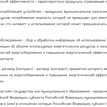
ческой эффективности - характеристика продукции, отражающая 
потребляющее устройство - продукция, функциональное назначе
сурсов, потребляемая мощность которой не превышает для элект
гии сто киловатт и использование которой может предназначать
 обследование - сбор и обработка информации об использовании
мации об объеме используемых энергетических ресурсов, о пока
остей энергосбережения и повышения энергетической эффекти
аспорте;
 договор (контракт) - договор (контракт), предметом которого 
енных на энергосбережение и повышение энергетической эффект
ом;
участием государства или муниципального образования - юридиче
ийской Федерации, субъекта Российской Федерации, муниципальн
ов и (или) в отношении которых Российская Федерация, субъект