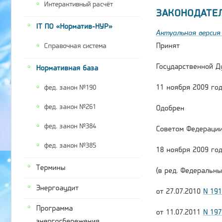
Интерактивный расчёт
ЗАКОНОДАТЕ
IT ПО «Норматив-НУР»
Актуальная версия 
Принят
Справочная система
Государственной Д
Нормативная база
11 ноября 2009 го
фед. закон №190
фед. закон №261
Одобрен
фед. закон №384
Советом Федераци
фед. закон №385
18 ноября 2009 го
Термины
(в ред. Федеральны
Энергоаудит
от 27.07.2010
N 19
Программа
от 11.07.2011
N 19
энергосбережения