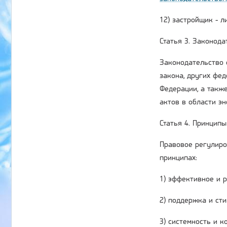
12) застройщик - 
Статья 3. Законод
Законодательство 
закона, других фе
Федерации, а такж
актов в области э
Статья 4. Принцип
Правовое регулиро
принципах:
1) эффективное и 
2) поддержка и ст
3) системность и 