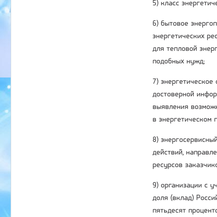
5) класс энергети
6) бытовое энерго
энергетических ре
для тепловой энер
подобных нужд;
7) энергетическое
достоверной инфор
выявления возможн
в энергетическом п
8) энергосервисный
действий, направл
ресурсов заказчик
9) организации с 
доля (вклад) Росс
пятьдесят процент