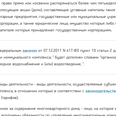
 право прямо или косвенно распоряжаться более чем пятьюдеся
олосующие акции (доли), составляющие уставные капиталы таких
тарные предприятия, государственные или муниципальные учре
орпорации, а также юридические лица, имущество которых либо 
капитале которых принадлежат государственным корпорациям;
 Федеральным
законом
от 07.12.2011 N 417-ФЗ пункт 10 статьи 2 
ми коммунального комплекса, " будет дополнен словами "органи
одное водоснабжение и (или) водоотведение, ".
виды деятельности - виды деятельности, осуществляемые субъе
плекса, в отношении которых в соответствии с
законодательств
(тарифов);
енное за содержание многоквартирного дома, - лицо, на которое
возложены обязанности по управлению многоквартирным домо