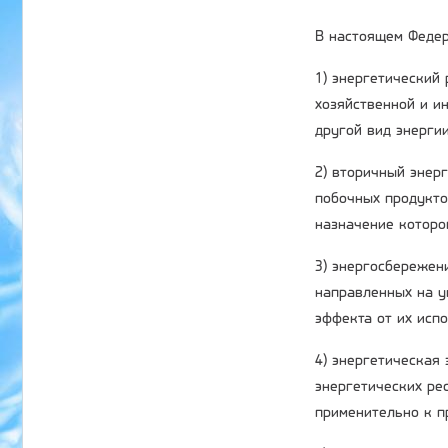
В настоящем Федер
1) энергетический
хозяйственной и ин
другой вид энергии
2) вторичный энер
побочных продукто
назначение которо
3) энергосбережени
направленных на у
эффекта от их исп
4) энергетическая
энергетических ре
применительно к п