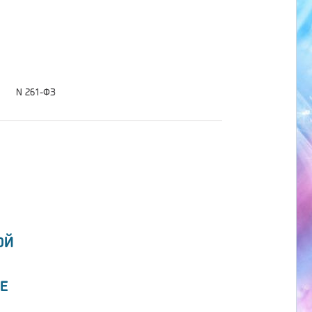
N 261-ФЗ
ОЙ
Е