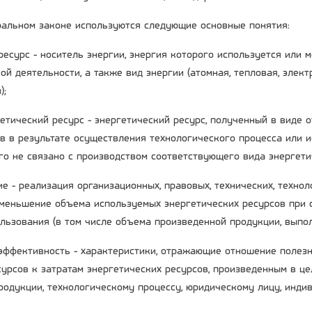
альном законе используются следующие основные понятия:
 ресурс - носитель энергии, энергия которого используется или
ой деятельности, а также вид энергии (атомная, тепловая, элек
);
гетический ресурс - энергетический ресурс, полученный в виде 
в в результате осуществления технологического процесса или 
го не связано с производством соответствующего вида энергети
е - реализация организационных, правовых, технических, технол
меньшение объема используемых энергетических ресурсов при 
ользования (в том числе объема произведенной продукции, выпол
 эффективность - характеристики, отражающие отношение полез
сурсов к затратам энергетических ресурсов, произведенным в це
родукции, технологическому процессу, юридическому лицу, инд