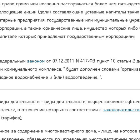
 право прямо или косвенно распоряжаться более чем пятьюдеся
олосующие акции (доли), составляющие уставные капиталы таких
тарные предприятия, государственные или муниципальные учре
орпорации, а также юридические лица, имущество которых либо 
капитале которых принадлежат государственным корпорациям;
 Федеральным
законом
от 07.12.2011 N 417-ФЗ пункт 10 статьи 2 
ми коммунального комплекса, " будет дополнен словами "органи
одное водоснабжение и (или) водоотведение, ".
виды деятельности - виды деятельности, осуществляемые субъе
плекса, в отношении которых в соответствии с
законодательств
(тарифов);
енное за содержание многоквартирного дома, - лицо, на которое
возложены обязанности по управлению многоквартирным домо