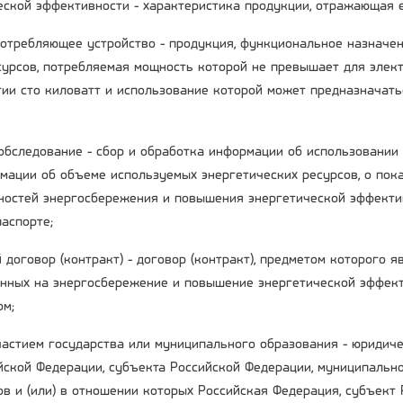
ческой эффективности - характеристика продукции, отражающая 
потребляющее устройство - продукция, функциональное назначе
сурсов, потребляемая мощность которой не превышает для элект
гии сто киловатт и использование которой может предназначать
 обследование - сбор и обработка информации об использовании
мации об объеме используемых энергетических ресурсов, о пока
остей энергосбережения и повышения энергетической эффекти
аспорте;
 договор (контракт) - договор (контракт), предметом которого 
енных на энергосбережение и повышение энергетической эффект
ом;
участием государства или муниципального образования - юридиче
ийской Федерации, субъекта Российской Федерации, муниципальн
ов и (или) в отношении которых Российская Федерация, субъект