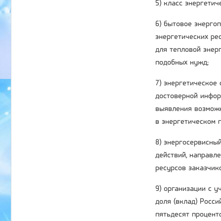
5) класс энергети
6) бытовое энерго
энергетических ре
для тепловой энер
подобных нужд;
7) энергетическое
достоверной инфор
выявления возможн
в энергетическом п
8) энергосервисный
действий, направл
ресурсов заказчик
9) организации с 
доля (вклад) Росс
пятьдесят процент