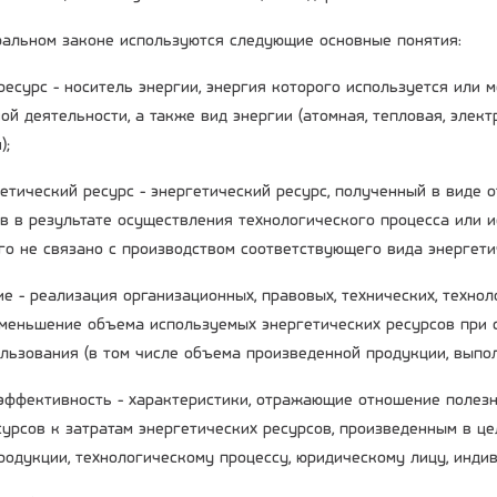
альном законе используются следующие основные понятия:
 ресурс - носитель энергии, энергия которого используется или
ой деятельности, а также вид энергии (атомная, тепловая, элек
);
гетический ресурс - энергетический ресурс, полученный в виде 
в в результате осуществления технологического процесса или 
го не связано с производством соответствующего вида энергети
е - реализация организационных, правовых, технических, технол
меньшение объема используемых энергетических ресурсов при 
ользования (в том числе объема произведенной продукции, выпол
 эффективность - характеристики, отражающие отношение полез
сурсов к затратам энергетических ресурсов, произведенным в це
родукции, технологическому процессу, юридическому лицу, инд