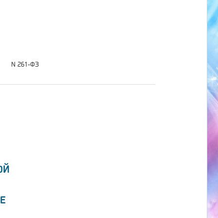
N 261-ФЗ
ОЙ
Е