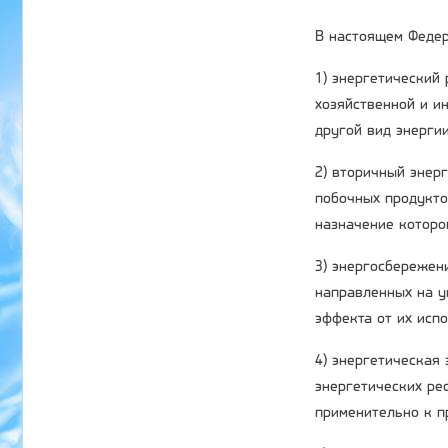
В настоящем Федер
1) энергетический
хозяйственной и ин
другой вид энергии
2) вторичный энер
побочных продукто
назначение которо
3) энергосбережени
направленных на у
эффекта от их исп
4) энергетическая
энергетических ре
применительно к п