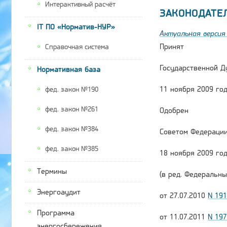
Интерактивный расчёт
ЗАКОНОДАТЕ
IT ПО «Норматив-НУР»
Актуальная версия 
Принят
Справочная система
Государственной Д
Нормативная база
11 ноября 2009 го
фед. закон №190
фед. закон №261
Одобрен
фед. закон №384
Советом Федераци
фед. закон №385
18 ноября 2009 го
Термины
(в ред. Федеральны
Энергоаудит
от 27.07.2010
N 19
Программа
от 11.07.2011
N 19
энергосбережения