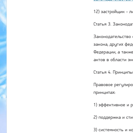
12) застройщик - 
Статья 3. Законод
Законодательство 
закона, других фе
Федерации, а такж
актов в области э
Статья 4. Принцип
Правовое регулиро
принципах:
1) эффективное и 
2) поддержка и ст
3) системность и 