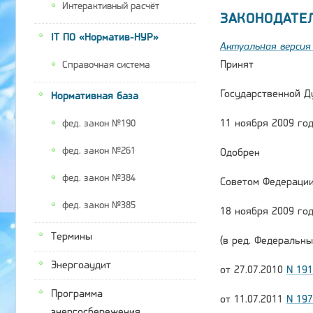
Интерактивный расчёт
ЗАКОНОДАТЕ
IT ПО «Норматив-НУР»
Актуальная версия 
Принят
Справочная система
Государственной Д
Нормативная база
11 ноября 2009 го
фед. закон №190
фед. закон №261
Одобрен
фед. закон №384
Советом Федераци
фед. закон №385
18 ноября 2009 го
Термины
(в ред. Федеральны
Энергоаудит
от 27.07.2010
N 19
Программа
от 11.07.2011
N 19
энергосбережения