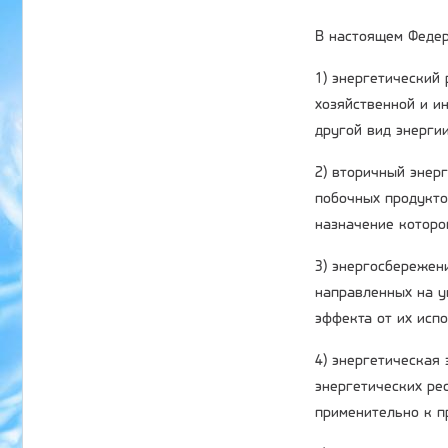
В настоящем Федер
1) энергетический
хозяйственной и ин
другой вид энергии
2) вторичный энер
побочных продукто
назначение которо
3) энергосбережени
направленных на у
эффекта от их исп
4) энергетическая
энергетических ре
применительно к п