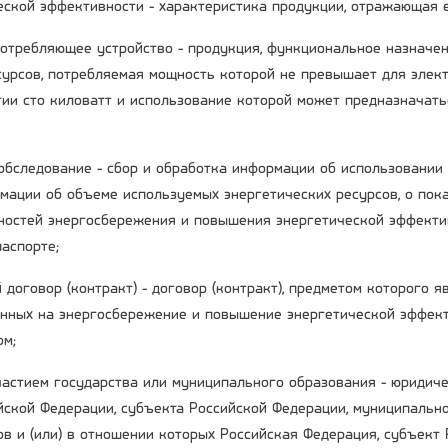
ческой эффективности - характеристика продукции, отражающая 
потребляющее устройство - продукция, функциональное назначе
сурсов, потребляемая мощность которой не превышает для элект
гии сто киловатт и использование которой может предназначать
 обследование - сбор и обработка информации об использовании
мации об объеме используемых энергетических ресурсов, о пока
остей энергосбережения и повышения энергетической эффекти
аспорте;
 договор (контракт) - договор (контракт), предметом которого 
енных на энергосбережение и повышение энергетической эффект
ом;
участием государства или муниципального образования - юридиче
ийской Федерации, субъекта Российской Федерации, муниципальн
ов и (или) в отношении которых Российская Федерация, субъект