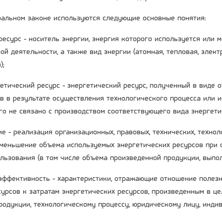
альном законе используются следующие основные понятия:
 ресурс - носитель энергии, энергия которого используется или
ой деятельности, а также вид энергии (атомная, тепловая, элек
);
гетический ресурс - энергетический ресурс, полученный в виде 
в в результате осуществления технологического процесса или 
го не связано с производством соответствующего вида энергети
е - реализация организационных, правовых, технических, технол
меньшение объема используемых энергетических ресурсов при 
ользования (в том числе объема произведенной продукции, выпол
 эффективность - характеристики, отражающие отношение полез
сурсов к затратам энергетических ресурсов, произведенным в це
родукции, технологическому процессу, юридическому лицу, инд