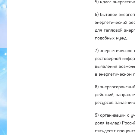
5) класс энергети
6) бытовое энерго
энергетических ре
для тепловой энер
подобных нужд;
7) энергетическое
достоверной инфор
выявления возможн
в энергетическом п
8) энергосервисный
действий, направл
ресурсов заказчик
9) организации с 
доля (вклад) Росс
пятьдесят процент