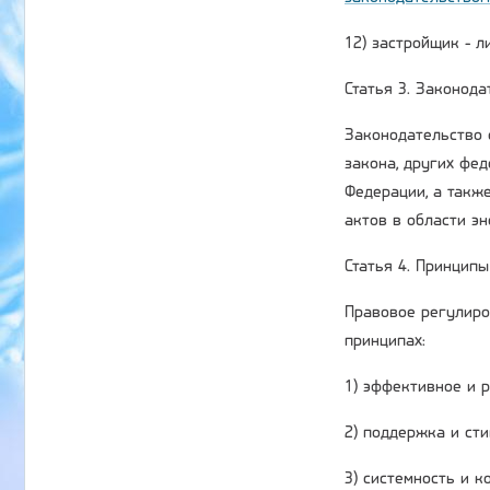
12) застройщик - 
Статья 3. Законод
Законодательство 
закона, других фе
Федерации, а такж
актов в области э
Статья 4. Принцип
Правовое регулиро
принципах:
1) эффективное и 
2) поддержка и ст
3) системность и 