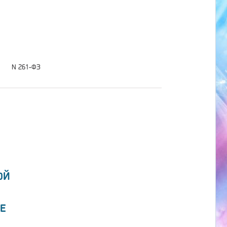
N 261-ФЗ
ОЙ
Е