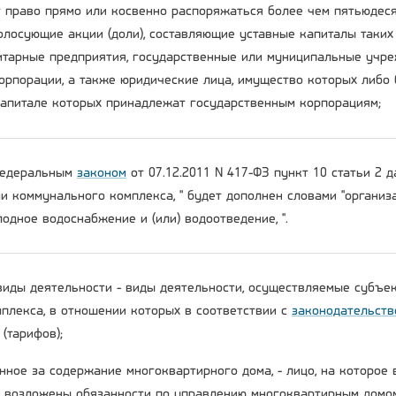
 право прямо или косвенно распоряжаться более чем пятьюдеся
олосующие акции (доли), составляющие уставные капиталы таких
тарные предприятия, государственные или муниципальные учре
орпорации, а также юридические лица, имущество которых либо 
капитале которых принадлежат государственным корпорациям;
 Федеральным
законом
от 07.12.2011 N 417-ФЗ пункт 10 статьи 2 
ми коммунального комплекса, " будет дополнен словами "органи
одное водоснабжение и (или) водоотведение, ".
виды деятельности - виды деятельности, осуществляемые субъе
плекса, в отношении которых в соответствии с
законодательств
(тарифов);
енное за содержание многоквартирного дома, - лицо, на которое
возложены обязанности по управлению многоквартирным домо