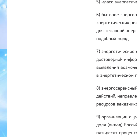
5) класс энергети
6) бытовое энерго
энергетических ре
для тепловой энер
подобных нужд;
7) энергетическое
достоверной инфор
выявления возможн
в энергетическом п
8) энергосервисный
действий, направл
ресурсов заказчик
9) организации с 
доля (вклад) Росс
пятьдесят процент