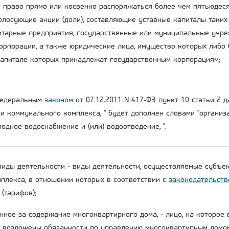
 право прямо или косвенно распоряжаться более чем пятьюдеся
олосующие акции (доли), составляющие уставные капиталы таких
тарные предприятия, государственные или муниципальные учре
орпорации, а также юридические лица, имущество которых либо 
капитале которых принадлежат государственным корпорациям;
 Федеральным
законом
от 07.12.2011 N 417-ФЗ пункт 10 статьи 2 
ми коммунального комплекса, " будет дополнен словами "органи
одное водоснабжение и (или) водоотведение, ".
виды деятельности - виды деятельности, осуществляемые субъе
плекса, в отношении которых в соответствии с
законодательств
(тарифов);
енное за содержание многоквартирного дома, - лицо, на которое
возложены обязанности по управлению многоквартирным домо