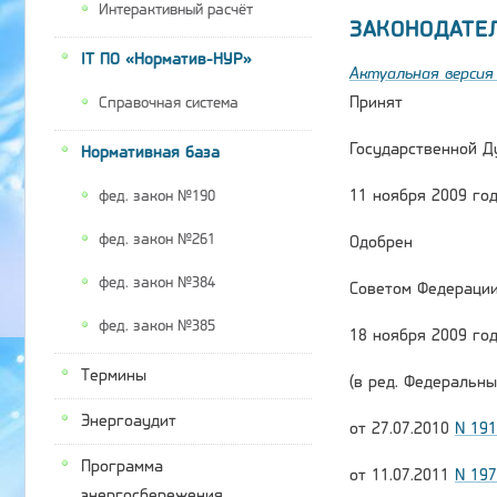
Интерактивный расчёт
ЗАКОНОДАТЕ
IT ПО «Норматив-НУР»
Актуальная версия 
Принят
Справочная система
Государственной Д
Нормативная база
11 ноября 2009 го
фед. закон №190
фед. закон №261
Одобрен
фед. закон №384
Советом Федераци
фед. закон №385
18 ноября 2009 го
Термины
(в ред. Федеральны
Энергоаудит
от 27.07.2010
N 19
Программа
от 11.07.2011
N 19
энергосбережения