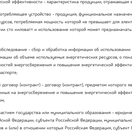
ческой эффективности - характеристика продукции, отражающая 
потребляющее устройство - продукция, функциональное назначе
сурсов, потребляемая мощность которой не превышает для элект
гии сто киловатт и использование которой может предназначать
 обследование - сбор и обработка информации об использовании
мации об объеме используемых энергетических ресурсов, о пока
остей энергосбережения и повышения энергетической эффекти
аспорте;
 договор (контракт) - договор (контракт), предметом которого 
енных на энергосбережение и повышение энергетической эффект
ом;
участием государства или муниципального образования - юридиче
ийской Федерации, субъекта Российской Федерации, муниципальн
ов и (или) в отношении которых Российская Федерация, субъект