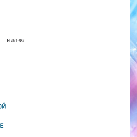
N 261-ФЗ
ОЙ
Е