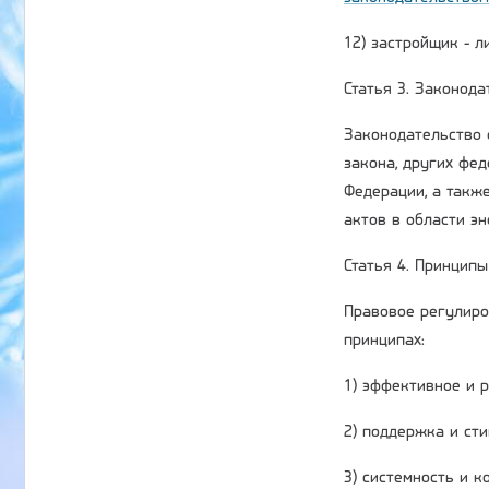
12) застройщик - 
Статья 3. Законод
Законодательство 
закона, других фе
Федерации, а такж
актов в области э
Статья 4. Принцип
Правовое регулиро
принципах:
1) эффективное и 
2) поддержка и ст
3) системность и 