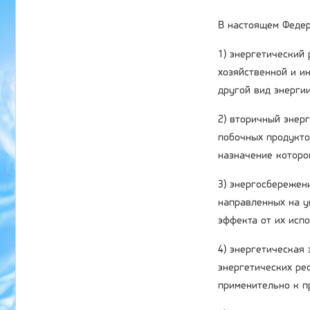
В настоящем Федер
1) энергетический
хозяйственной и ин
другой вид энергии
2) вторичный энер
побочных продукто
назначение которо
3) энергосбережени
направленных на у
эффекта от их исп
4) энергетическая
энергетических ре
применительно к п