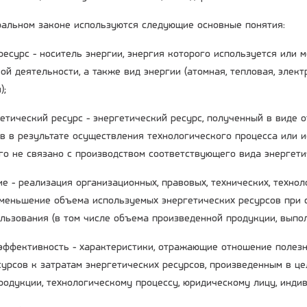
альном законе используются следующие основные понятия:
 ресурс - носитель энергии, энергия которого используется или
ой деятельности, а также вид энергии (атомная, тепловая, элек
);
гетический ресурс - энергетический ресурс, полученный в виде 
в в результате осуществления технологического процесса или 
го не связано с производством соответствующего вида энергети
е - реализация организационных, правовых, технических, технол
меньшение объема используемых энергетических ресурсов при 
ользования (в том числе объема произведенной продукции, выпол
 эффективность - характеристики, отражающие отношение полез
сурсов к затратам энергетических ресурсов, произведенным в це
родукции, технологическому процессу, юридическому лицу, инд