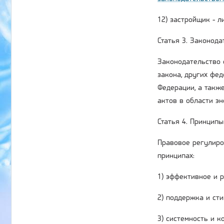
12) застройщик - 
Статья 3. Законод
Законодательство 
закона, других фе
Федерации, а такж
актов в области э
Статья 4. Принцип
Правовое регулиро
принципах:
1) эффективное и 
2) поддержка и ст
3) системность и 