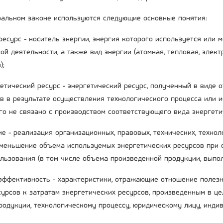
альном законе используются следующие основные понятия:
 ресурс - носитель энергии, энергия которого используется или
ой деятельности, а также вид энергии (атомная, тепловая, элек
);
гетический ресурс - энергетический ресурс, полученный в виде 
в в результате осуществления технологического процесса или 
го не связано с производством соответствующего вида энергети
е - реализация организационных, правовых, технических, технол
меньшение объема используемых энергетических ресурсов при 
ользования (в том числе объема произведенной продукции, выпол
 эффективность - характеристики, отражающие отношение полез
сурсов к затратам энергетических ресурсов, произведенным в це
родукции, технологическому процессу, юридическому лицу, инд