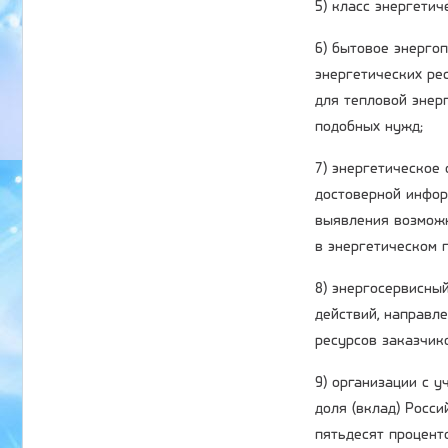
5) класс энергети
6) бытовое энерго
энергетических ре
для тепловой энер
подобных нужд;
7) энергетическое
достоверной инфор
выявления возможн
в энергетическом п
8) энергосервисный
действий, направл
ресурсов заказчик
9) организации с 
доля (вклад) Росс
пятьдесят процент