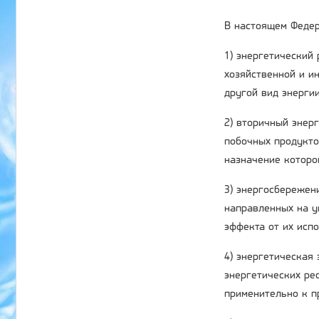
В настоящем Федер
1) энергетический
хозяйственной и ин
другой вид энергии
2) вторичный энер
побочных продукто
назначение которо
3) энергосбережени
направленных на у
эффекта от их исп
4) энергетическая
энергетических ре
применительно к п