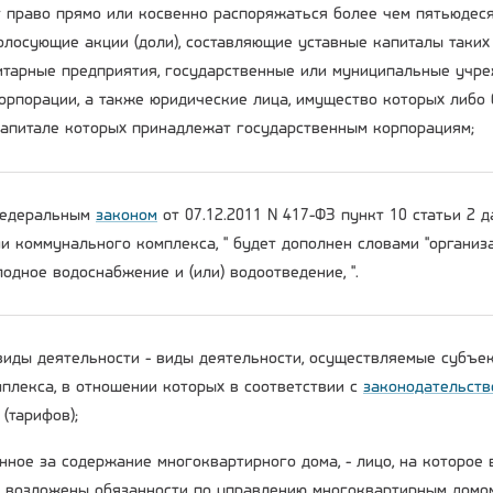
 право прямо или косвенно распоряжаться более чем пятьюдеся
олосующие акции (доли), составляющие уставные капиталы таких
тарные предприятия, государственные или муниципальные учре
орпорации, а также юридические лица, имущество которых либо 
капитале которых принадлежат государственным корпорациям;
 Федеральным
законом
от 07.12.2011 N 417-ФЗ пункт 10 статьи 2 
ми коммунального комплекса, " будет дополнен словами "органи
одное водоснабжение и (или) водоотведение, ".
виды деятельности - виды деятельности, осуществляемые субъе
плекса, в отношении которых в соответствии с
законодательств
(тарифов);
енное за содержание многоквартирного дома, - лицо, на которое
возложены обязанности по управлению многоквартирным домо