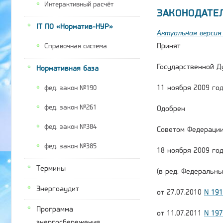
Интерактивный расчёт
ЗАКОНОДАТЕ
IT ПО «Норматив-НУР»
Актуальная версия 
Принят
Справочная система
Государственной Д
Нормативная база
11 ноября 2009 го
фед. закон №190
фед. закон №261
Одобрен
фед. закон №384
Советом Федераци
фед. закон №385
18 ноября 2009 го
Термины
(в ред. Федеральны
Энергоаудит
от 27.07.2010
N 19
Программа
от 11.07.2011
N 19
энергосбережения