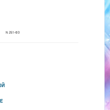
N 261-ФЗ
ОЙ
Е