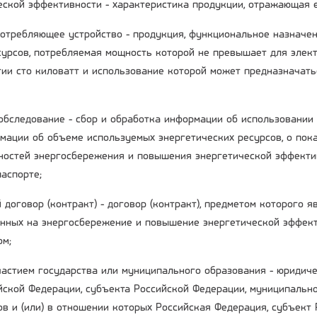
ческой эффективности - характеристика продукции, отражающая 
потребляющее устройство - продукция, функциональное назначе
сурсов, потребляемая мощность которой не превышает для элект
гии сто киловатт и использование которой может предназначать
 обследование - сбор и обработка информации об использовании
мации об объеме используемых энергетических ресурсов, о пока
остей энергосбережения и повышения энергетической эффекти
аспорте;
 договор (контракт) - договор (контракт), предметом которого 
енных на энергосбережение и повышение энергетической эффект
ом;
участием государства или муниципального образования - юридиче
ийской Федерации, субъекта Российской Федерации, муниципальн
ов и (или) в отношении которых Российская Федерация, субъект