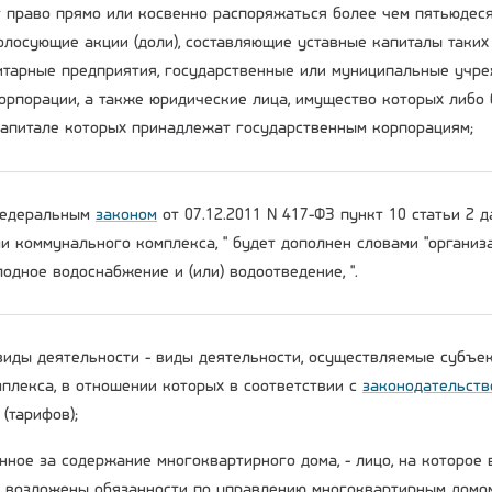
 право прямо или косвенно распоряжаться более чем пятьюдеся
олосующие акции (доли), составляющие уставные капиталы таких
тарные предприятия, государственные или муниципальные учре
орпорации, а также юридические лица, имущество которых либо 
капитале которых принадлежат государственным корпорациям;
 Федеральным
законом
от 07.12.2011 N 417-ФЗ пункт 10 статьи 2 
ми коммунального комплекса, " будет дополнен словами "органи
одное водоснабжение и (или) водоотведение, ".
виды деятельности - виды деятельности, осуществляемые субъе
плекса, в отношении которых в соответствии с
законодательств
(тарифов);
енное за содержание многоквартирного дома, - лицо, на которое
возложены обязанности по управлению многоквартирным домо