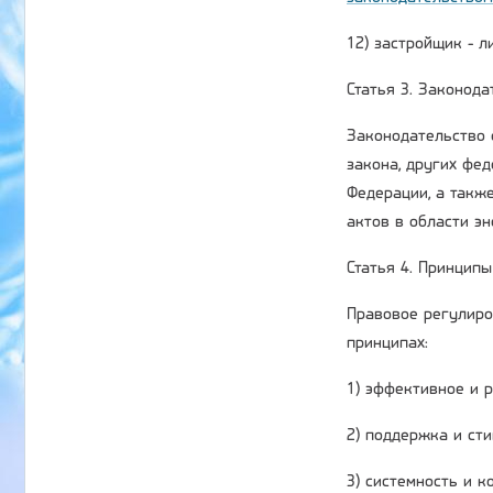
12) застройщик - 
Статья 3. Законод
Законодательство 
закона, других фе
Федерации, а такж
актов в области э
Статья 4. Принцип
Правовое регулиро
принципах:
1) эффективное и 
2) поддержка и ст
3) системность и 