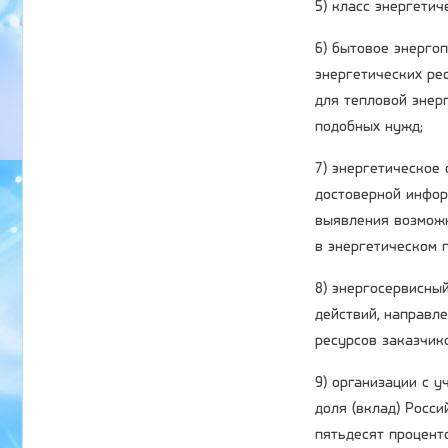
5) класс энергети
6) бытовое энерго
энергетических ре
для тепловой энер
подобных нужд;
7) энергетическое
достоверной инфор
выявления возможн
в энергетическом п
8) энергосервисный
действий, направл
ресурсов заказчик
9) организации с 
доля (вклад) Росс
пятьдесят процент