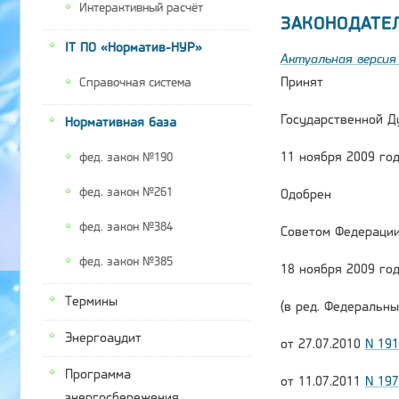
Интерактивный расчёт
ЗАКОНОДАТЕ
IT ПО «Норматив-НУР»
Актуальная версия 
Принят
Справочная система
Государственной Д
Нормативная база
11 ноября 2009 го
фед. закон №190
фед. закон №261
Одобрен
фед. закон №384
Советом Федераци
фед. закон №385
18 ноября 2009 го
Термины
(в ред. Федеральны
Энергоаудит
от 27.07.2010
N 19
Программа
от 11.07.2011
N 19
энергосбережения