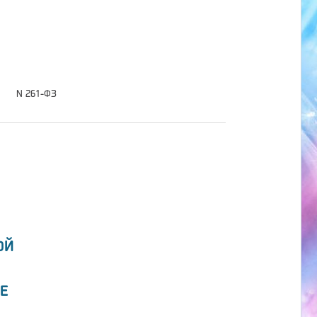
N 261-ФЗ
ОЙ
Е