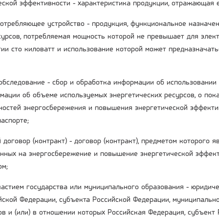
ческой эффективности - характеристика продукции, отражающая 
потребляющее устройство - продукция, функциональное назначе
сурсов, потребляемая мощность которой не превышает для элект
гии сто киловатт и использование которой может предназначать
 обследование - сбор и обработка информации об использовании
мации об объеме используемых энергетических ресурсов, о пока
остей энергосбережения и повышения энергетической эффекти
аспорте;
 договор (контракт) - договор (контракт), предметом которого 
енных на энергосбережение и повышение энергетической эффект
ом;
участием государства или муниципального образования - юридиче
ийской Федерации, субъекта Российской Федерации, муниципальн
ов и (или) в отношении которых Российская Федерация, субъект