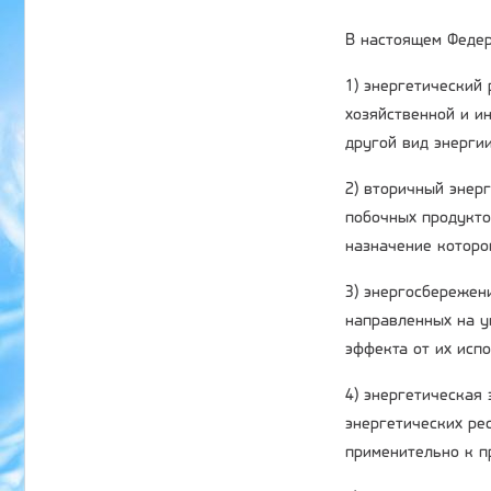
В настоящем Федер
1) энергетический
хозяйственной и ин
другой вид энергии
2) вторичный энер
побочных продукто
назначение которо
3) энергосбережени
направленных на у
эффекта от их исп
4) энергетическая
энергетических ре
применительно к п