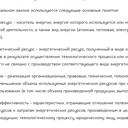
альном законе используются следующие основные понятия:
 ресурс - носитель энергии, энергия которого используется или
ой деятельности, а также вид энергии (атомная, тепловая, элек
);
гетический ресурс - энергетический ресурс, полученный в виде 
в в результате осуществления технологического процесса или 
го не связано с производством соответствующего вида энергети
е - реализация организационных, правовых, технических, технол
меньшение объема используемых энергетических ресурсов при 
ользования (в том числе объема произведенной продукции, выпол
 эффективность - характеристики, отражающие отношение полез
сурсов к затратам энергетических ресурсов, произведенным в це
родукции, технологическому процессу, юридическому лицу, инд