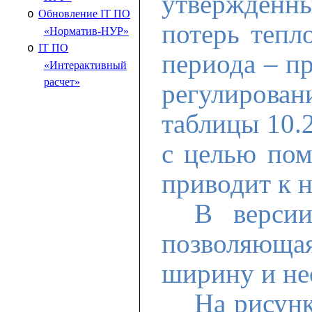
утвержденны
Обновление IT ПО
o
потерь тепл
«Норматив-НУР»
IT ПО
o
периода – п
«Интерактивный
расчет»
регулирован
таблицы 10.
с целью пом
приводит к н
В верси
позволяющая
ширину и не
На рисунк