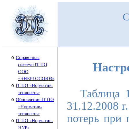
С
Справочная
o
Настро
система IT П
О
ООО
«ЭНЕРГОСОЮЗ»
IT ПО «Норматив-
o
Таблица 
теплосеть»
Обновление IT ПО
o
31.12.2008 
«Норматив-
теплосеть»
потерь при 
IT ПО «Норматив-
o
НУР»