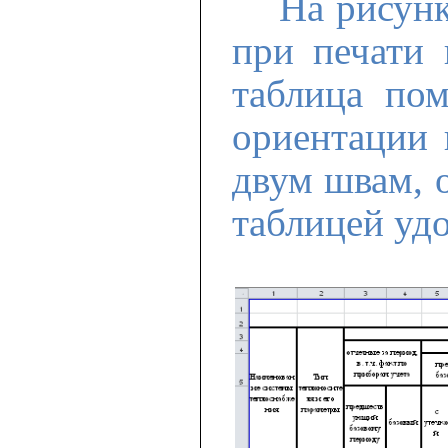
На рисунк
при печати 
таблица по
ориентации 
двум швам, 
таблицей удо