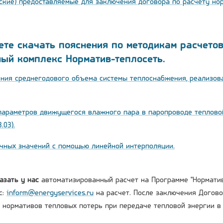
ские) предоставляемые для заключения договора по расчету но
те скачать пояснения по методикам расчето
ый комплекс Норматив-теплосеть.
ния среднегодового объема системы теплоснабжения, реализов
параметров движущегося влажного пара в паропроводе тепловой
.03).
чных значений с помощью линейной интерполяции.
азать у нас
автоматизированный расчет на Программе "Норматив
с:
inform@energyservices.ru
на расчет. После заключения Догов
а нормативов тепловых потерь при передаче тепловой энергии в 