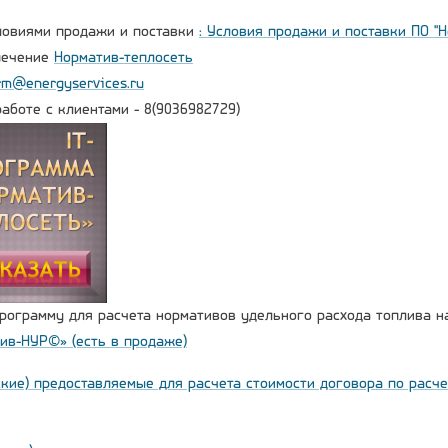
ловиями продажи и поставки
: Условия продажи и поставки ПО "
печение
Норматив-теплосеть
rm@energyservices.ru
аботе с клиентами - 8(9036982729)
рограмму для расчета нормативов удельного расхода топлива 
ив-НУР©» (есть в продаже)
ские) предоставляемые для расчета стоимости договора по расч