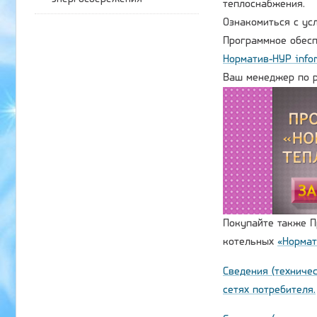
теплоснабжения.
Oзнакомиться с ус
Программное обес
Норматив-НУР
info
Ваш менеджер по р
Покупайте также П
котельных
«Нормат
Сведения (техниче
сетях потребителя.