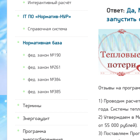
Интерактивный расчёт
Ответ:
Да, 
IT ПО «Норматив-НУР»
запустить 
Справочная система
Нормативная база
фед. закон №190
фед. закон №261
фед. закон №384
Отзывы на програм
фед. закон №385
1) Проводим расче
Термины
года. Системы теп
2) Утверждаем в М
Энергоаудит
от 55 000 рублей).
Программа
3) Поставляем Про
энергосбережения