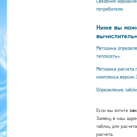
Сведения (юридиче
потребителя.
Ниже вы може
вычислительн
Методика определе
теплосеть».
Методика расчета 
комплекса версии 3
Определение табли
Если вы хотите
зак
Заявку в наш адре
таблиц для расчет
расчета.