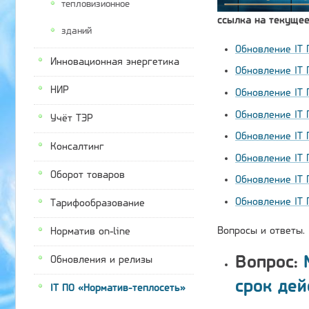
тепловизионное
ссылка на текущее
зданий
Обновление IT 
Инновационная энергетика
Обновление IT 
НИР
Обновление IT 
Обновление IT 
Учёт ТЭР
Обновление IT 
Консалтинг
Обновление IT 
Оборот товаров
Обновление IT 
Обновление IT 
Тарифообразование
Вопросы и ответы.
Норматив on-line
Вопрос:
М
Обновления и релизы
срок де
IT ПО «Норматив-теплосеть»