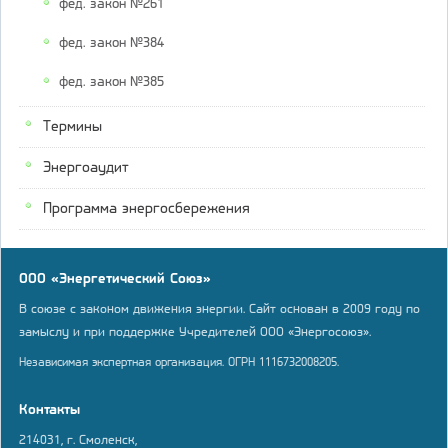
фед. закон №261
фед. закон №384
фед. закон №385
Термины
Энергоаудит
Программа энергосбережения
ООО «Энергетический Союз»
В союзе с законом движения энергии. Сайт основан в 2009 году по
замыслу и при поддержке Учредителей ООО «Энергосоюз».
Независимая экспертная организация. ОГРН 1116732008205.
Контакты
214031, г. Смоленск,