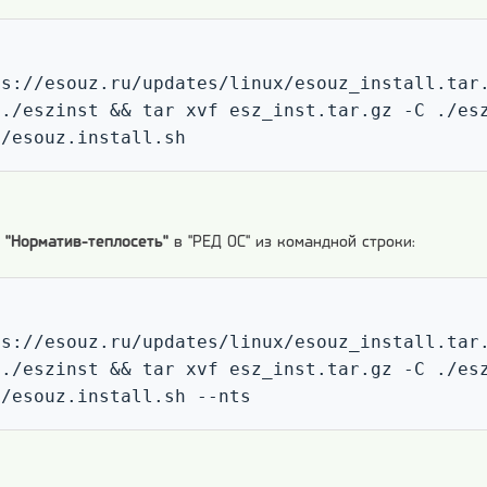
s://esouz.ru/updates/linux/esouz_install.tar.
./eszinst && tar xvf esz_inst.tar.gz -C ./esz
t/esouz.install.sh
О "Норматив-теплосеть"
в "РЕД ОС" из командной строки:
s://esouz.ru/updates/linux/esouz_install.tar.
./eszinst && tar xvf esz_inst.tar.gz -C ./esz
t/esouz.install.sh --nts