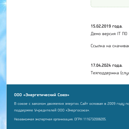
15.02.2019 года.
Демо версия IT ПО
Ссылка на скачива
17.04.2024 года.
Техподдержка (слу
ООО «Энергетический Союз»
В союзе с законом движения энергии. Сайт основан в 2009 году п
поддержке Учредителей ООО «Энергосоюз».
Независимая экспертная организация. ОГРН 1116732008205.