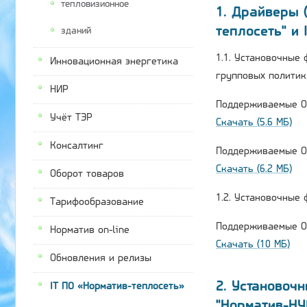
тепловизионное
1. Драйверы 
теплосеть" и 
зданий
1.1. Установочные
Инновационная энергетика
групповых политик
НИР
Поддерживаемые ОС
Учёт ТЭР
Скачать (5.6 МБ)
Консалтинг
Поддерживаемые ОС
Скачать (6.2 МБ)
Оборот товаров
1.2. Установочные
Тарифообразование
Поддерживаемые ОС
Норматив on-line
Скачать (10 МБ)
Обновления и релизы
2. Установоч
IT ПО «Норматив-теплосеть»
"Норматив-НУ