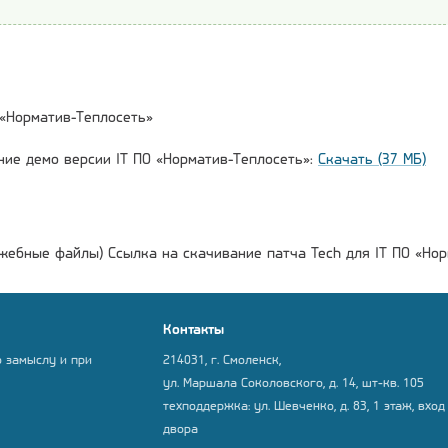
 «Норматив-Теплосеть»
ние демо версии IT ПО «Норматив-Теплосеть»:
Скачать (37 МБ)
жебные файлы) Ссылка на скачивание патча Tech для IT ПО «Нор
Контакты
о замыслу и при
214031, г. Смоленск,
ул. Маршала Соколовского, д. 14, шт-кв. 105
техподдержка: ул. Шевченко, д. 83, 1 этаж, вход
двора