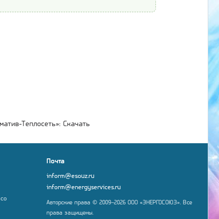
матив-Теплосеть»: Скачать
Почта
inform@esouz.ru
inform@energyservices.ru
 со
Авторские права © 2009–2026 ООО «ЭНЕРГОСОЮЗ». Все
права защищены.