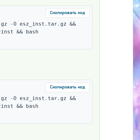
Скопировать код
gz -O esz_inst.tar.gz && 
inst && bash 
Скопировать код
gz -O esz_inst.tar.gz && 
inst && bash 