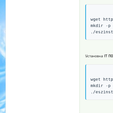
wget http
mkdir -p 
./eszins
Установка
IT П
wget http
mkdir -p 
./eszins