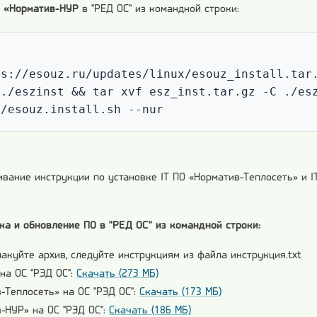
О «Норматив-НУР
в "РЕД ОС" из командной строки:
s://esouz.ru/updates/linux/esouz_install.tar.
./eszinst && tar xvf esz_inst.tar.gz -C ./esz
t/esouz.install.sh --nur
вание инструкции по установке IT ПО «Норматив-Теплосеть» и IT
ка и обновление ПО в "РЕД ОС" из командной строки:
пакуйте архив, следуйте инструкциям из файла инструкция.txt
на ОС "РЭД ОС":
Скачать (273 МБ)
-Теплосеть» на ОС "РЭД ОС":
Скачать (173 МБ)
-НУР» на ОС "РЭД ОС":
Скачать (186 МБ)