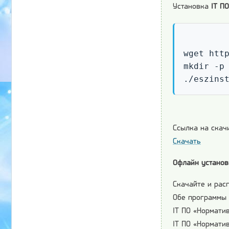
Установка
IT П
wget http
mkdir -p 
./eszins
Ссылка на скачи
Скачать
Офлайн установ
Скачайте и рас
Обе программы 
IT ПО «Норматив
IT ПО «Норматив