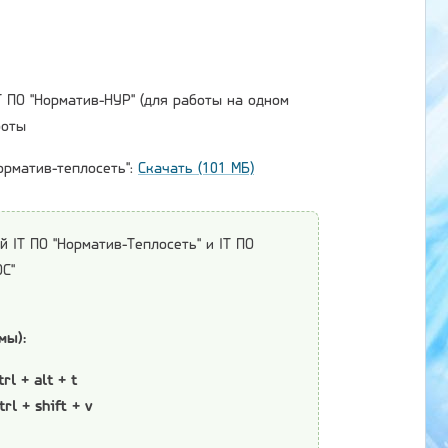
ПО "Норматив-НУР" (для работы на одном
боты
орматив-теплосеть":
Скачать (101 МБ)
IT ПО "Норматив-Теплосеть" и IT ПО
С"
мы):
trl + alt + t
trl + shift + v