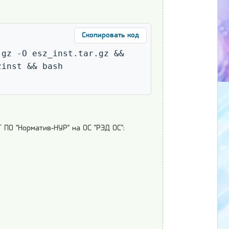
Скопировать код
gz -O esz_inst.tar.gz && 
inst && bash 
 ПО "Норматив-НУР" на ОС "РЭД ОС":