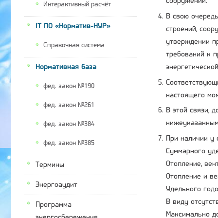
сооружений.
Интерактивный расчёт
В свою очередь
IT ПО «Норматив-НУР»
строений, соор
утверждении пр
Справочная система
требований к 
энергетической
Нормативная база
Соответствующи
фед. закон №190
настоящего мо
фед. закон №261
В этой связи, 
нижеуказанным
фед. закон №384
При наличии у 
фед. закон №385
Суммарного уде
Отопление, вен
Термины
Отопление и ве
Энергоаудит
Удельного год
В виду отсутст
Программа
Максимально до
энергосбережения