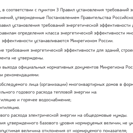
, в соответствии с пунктом 3 Правил установления требований 
ужений, утвержденные Постановлением Правительства Российско
авил установления требований энергетической эффективности д
правилам определения класса энергетической эффективности мн
 эффективности устанавливаются Минрегионом России.
е требования энергетической эффективности для зданий, строе
мента не утверждены.
до выхода официальных нормативных документов Минрегиона Рос
и рекомендациями:
обследуемого лица (организации) многоквартирных домов в фор
льного годового расхода тепловой энергии на:
тиляцию и горячее водоснабжение;
нтиляцию.
ового расхода электрической энергии на общедомовые нужды.
вия утвержденного базового уровня нормируемых величин, не ук
пустимая величина отклонения от нормируемого показателя;