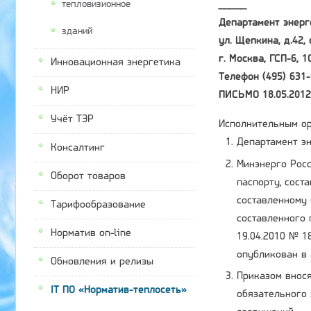
тепловизионное
_____
Департамент энерг
зданий
ул. Щепкина, д.42, с
г. Москва, ГСП-6, 1
Инновационная энергетика
Телефон (495) 631-
НИР
ПИСЬМО 18.05.201
Учёт ТЭР
Исполнительным ор
Департамент эн
Консалтинг
Минэнерго Росс
Оборот товаров
паспорту, сост
составленному 
Тарифообразование
составленного 
Норматив on-line
19.04.2010 № 1
опубликован в 
Обновления и релизы
Приказом внося
IT ПО «Норматив-теплосеть»
обязательного 