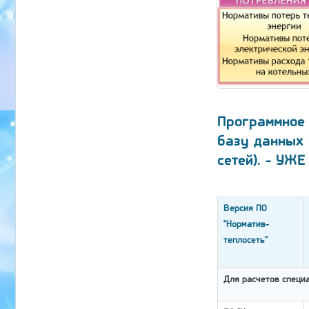
Программное 
базу данных 
сетей). - УЖ
Версия ПО
"Норматив-
теплосеть"
Для расчетов специа