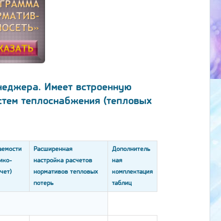
неджера. Имеет встроенную
стем теплоснабжения (тепловых
аемости
Расширенная
Дополнитель
ико-
настройка расчетов
ная
чет)
нормативов тепловых
комплектация
потерь
таблиц