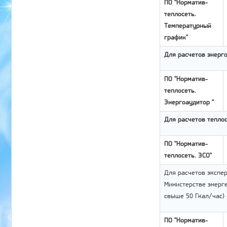
ПО "Норматив-
теплосеть.
Температурный
график"
Для расчетов энерго
ПО "Норматив-
теплосеть.
Энергоаудитор "
Для расчетов теплос
ПО "Норматив-
теплосеть. ЭСО"
Для расчетов экспе
Министерстве энерг
свыше 50 Гкал/час) 
ПО "Норматив-