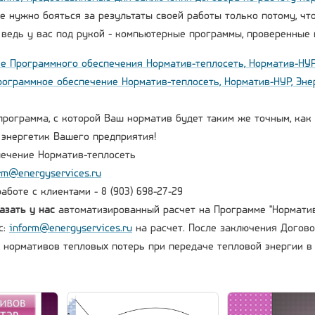
е нужно бояться за результаты своей работы только потому, чт
, ведь у вас под рукой - компьютерные программы, проверенные
е Программного обеспечения Норматив-теплосеть, Норматив-НУР,
Программное обеспечение Норматив-теплосеть, Норматив-НУР, Эне
программа, с которой Ваш норматив будет таким же точным, как б
энергетик Вашего предприятия!
ечение Норматив-теплосеть
rm@energyservices.ru
боте с клиентами - 8 (903) 698-27-29
азать у нас
автоматизированный расчет на Программе "Норматив
с:
inform@energyservices.ru
на расчет. После заключения Догов
а нормативов тепловых потерь при передаче тепловой энергии в 