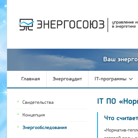
Ваш энерго
Главная
Энергоаудит
IT-программы
IT ПО «Нор
Свидетельства
Концепция
Что считает
Энергообследования
«Норматив-тепл