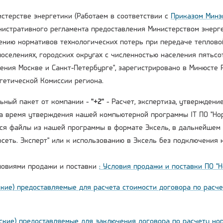
стерстве энергетики (Работаем в соответствии с
Приказом Минэн
истративного регламента предоставления Министерством энерг
ению нормативов технологических потерь при передаче тепловой
оселениях, городских округах с численностью населения пятьсот
ния Москве и Санкт-Петербурге", зарегистрировано в Минюсте Р
гетической Комиссии региона.
ьный пакет от компании -
"+2"
- Расчет, экспертиза, утверждени
а время утверждения нашей компьютерной программы IT ПО "Нор
тся файлы из нашей программы в формате Эксель, в дальнейшем
осеть. Эксперт" или к использованию в Эксель без подключения 
ловиями продажи и поставки
: Условия продажи и поставки ПО "
ские) предоставляемые для расчета стоимости договора по расч
ские) предоставляемые для заключения договора по расчету но