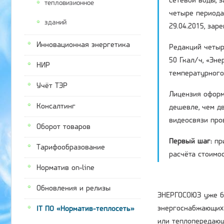
сетевой воды, з
тепловизионное
четыре периода
зданий
29.04.2015, за
Инновационная энергетика
Редакций четыр
50 Гкал/ч
, «Эн
НИР
температурного
Учёт ТЭР
Лицензия оформл
Консалтинг
дешевле, чем д
видеосвязи про
Оборот товаров
Первый шаг:
пр
Тарифообразование
расчёта стоимо
Норматив on-line
Обновления и релизы
ЭНЕРГОСОЮЗ уже бо
энергоснабжающих 
IT ПО «Норматив-теплосеть»
или теплопередающ