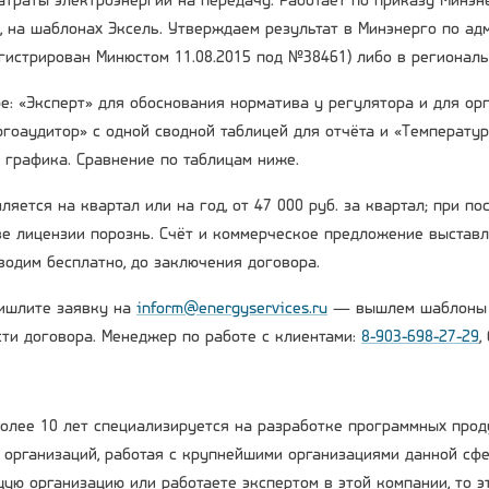
атраты электроэнергии на передачу. Работает по приказу Минэне
, на шаблонах Эксель. Утверждаем результат в Минэнерго по ад
регистрирован Минюстом 11.08.2015 под №38461) либо в регионал
е: «Эксперт» для обоснования норматива у регулятора и для о
ергоаудитор» с одной сводной таблицей для отчёта и «Температу
 графика. Сравнение по таблицам ниже.
яется на квартал или на год, от 47 000 руб. за квартал; при п
ве лицензии порознь. Счёт и коммерческое предложение выставл
водим бесплатно, до заключения договора.
ишлите заявку на
inform@energyservices.ru
— вышлем шаблоны Э
сти договора. Менеджер по работе с клиентами:
8-903-698-27-29
,
лее 10 лет специализируется на разработке программных про
организаций, работая с крупнейшими организациями данной сф
ую организацию или работаете экспертом в этой компании, то эт