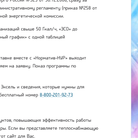
рго России №325 от 30.12.2008, сразу за
министративному регламенту (приказ №258 от
ьной энергетической комиссии.
рганизаций свыше
50 Гкал/ч
, «ЭСО» до
рный график» с одной таблицей
оставке вместе с «Норматив-НУР» выходит
яем на заявку. Показ программы по
ксель и сведения, которые нужны для
 бесплатный номер
8-800-201-92-73
дуктов, повышающих эффективность работы
еры. Если вы представляете теплоснабжающую
от сайт для Вас.