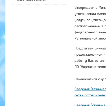
Утверждаем в Мини
утверждении Админ
услуги по утвержд
расположенным в п
федерального значе
Региональной энер
Предлагаем уникал
предоставлением н
работ у Вас остаю
ПО "Норматив-тепл
Oзнакомиться с ус
Сведения (техниче
сетях потребителя.
Сведения (юридиче