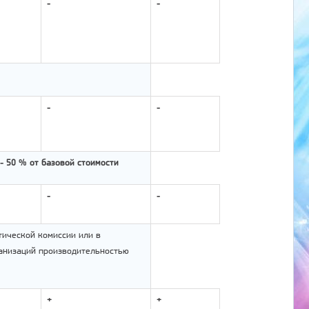
-
-
-
-
- 50 % от базовой стоимости
-
-
тической комиссии или в
ганизаций производительностью
+
+