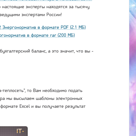
о настоящие эксперты находятся за тысячу
 ведущими экспертами России!
 Энергонорматив в формате PDF (2.1 МБ)
ргонорматив в формате rar (200 МБ)
ухгалтерский баланс, а это значит, что вы -
-теплосеть", то Вам необходимо подать
ора мы высылаем шаблоны электронных
формате Excel и вы получаете результат