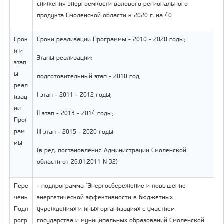
снижения энергоемкости валового регионального
продукта Смоленской области к 2020 г. на 40
Срок
Сроки реализации Программы - 2010 - 2020 годы;
и и
Этапы реализации:
этап
ы
подготовительный этап - 2010 год;
реал
I этап - 2011 - 2012 годы;
изац
ии
II этап - 2013 - 2014 годы;
Прог
рам
III этап - 2015 - 2020 годы
мы
(в ред. постановления Администрации Смоленской
области от 26.01.2011 N 32)
Пере
- подпрограмма "Энергосбережение и повышение
чень
энергетической эффективности в бюджетных
Подп
учреждениях и иных организациях с участием
рогр
государства и муниципальных образований Смоленской