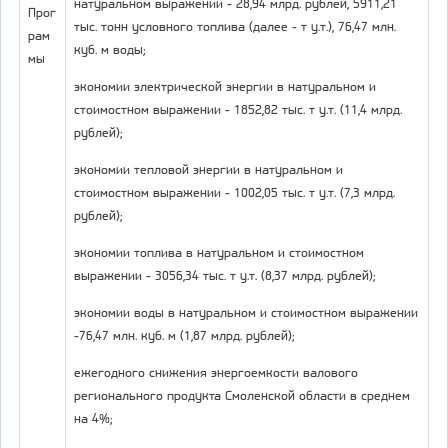
натуральном выражении - 28,94 млрд. рублей, 5911,21
Прог
тыс. тонн условного топлива (далее - т у.т.), 76,47 млн.
рам
куб. м воды;
мы
экономии электрической энергии в натуральном и
стоимостном выражении - 1852,82 тыс. т у.т. (11,4 млрд.
рублей);
экономии тепловой энергии в натуральном и
стоимостном выражении - 1002,05 тыс. т у.т. (7,3 млрд.
рублей);
экономии топлива в натуральном и стоимостном
выражении - 3056,34 тыс. т у.т. (8,37 млрд. рублей);
экономии воды в натуральном и стоимостном выражении
-76,47 млн. куб. м (1,87 млрд. рублей);
ежегодного снижения энергоемкости валового
регионального продукта Смоленской области в среднем
на 4%;