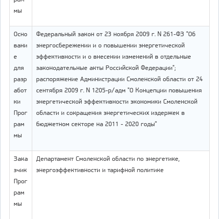
мы
Осно
Федеральный закон от 23 ноября 2009 г. N 261-ФЗ "Об
вани
энергосбережении и о повышении энергетической
е
эффективности и о внесении изменений в отдельные
для
законодательные акты Российской Федерации";
разр
распоряжение Администрации Смоленской области от 24
абот
сентября 2009 г. N 1205-р/адм "О Концепции повышения
ки
энергетической эффективности экономики Смоленской
Прог
области и сокращения энергетических издержек в
рам
бюджетном секторе на 2011 - 2020 годы"
мы
Зака
Департамент Смоленской области по энергетике,
зчик
энергоэффективности и тарифной политике
Прог
рам
мы