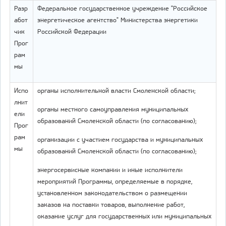
Разр
Федеральное государственное учреждение "Российское
абот
энергетическое агентство" Министерства энергетики
чик
Российской Федерации
Прог
рам
мы
Испо
органы исполнительной власти Смоленской области;
лнит
органы местного самоуправления муниципальных
ели
образований Смоленской области (по согласованию);
Прог
рам
организации с участием государства и муниципальных
мы
образований Смоленской области (по согласованию);
энергосервисные компании и иные исполнители
мероприятий Программы, определяемые в порядке,
установленном законодательством о размещении
заказов на поставки товаров, выполнение работ,
оказание услуг для государственных или муниципальных