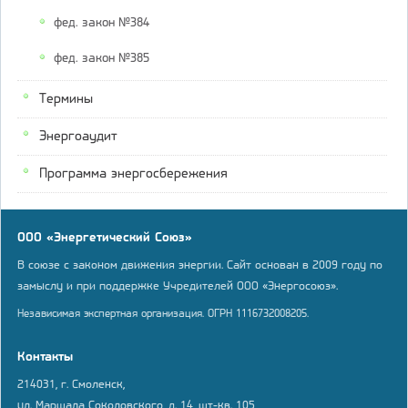
фед. закон №384
фед. закон №385
Термины
Энергоаудит
Программа энергосбережения
ООО «Энергетический Союз»
В союзе с законом движения энергии. Сайт основан в 2009 году по
замыслу и при поддержке Учредителей ООО «Энергосоюз».
Независимая экспертная организация. ОГРН 1116732008205.
Контакты
214031, г. Смоленск,
ул. Маршала Соколовского, д. 14, шт-кв. 105