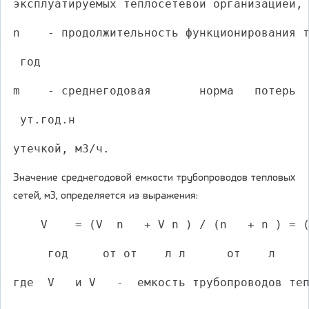
эксплуатируемых теплосетевой организацией,
n    - продолжительность функционирования 
 год
m    - среднегодовая       норма   потерь 
 ут.год.н
утечкой, м3/ч.
Значение среднегодовой емкости трубопроводов тепловых
сетей, м3, определяется из выражения:
    V    = (V  n   + V n ) / (n   + n ) = 
     год     от от    л л      от    л    
где  V   и V   -  емкость трубопроводов те