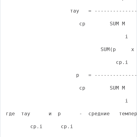
                     тау   = -------------
                        ср        SUM М
                                       i
                               SUM(p     x
                                    ср.i  
                       p   = -------------
                        ср        SUM М
                                       i
где  тау      и  p      -  средние   темпе
        ср.i      ср.i