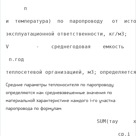
      п
и  температура)  по  паропроводу   от  ист
эксплуатационной ответственности, кг/м3;
V         -    среднегодовая    емкость   
 п.год
теплосетевой организацией, м3; определяетс
Средние параметры теплоносителя по паропроводу
определяются как средневзвешенные значения по
материальной характеристике каждого i-го участка
паропровода по формулам:
                              SUM(тау     
                                     ср.i 