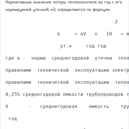
Нормативные значения потерь теплоносителя за год с его
нормируемой утечкой, м3, определяются по формуле:
                                     -2
                  G     = aV   n   10   = 
                   ут.н     год год       
где a -  норма  среднегодовой  утечки  теп
правилами  технической  эксплуатации элект
правилами  технической  эксплуатации  тепл
0,25% среднегодовой емкости трубопроводов 
V       -   среднегодовая    емкость    тр
 год