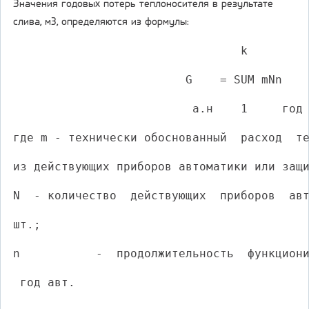
Значения годовых потерь теплоносителя в результате
слива, м3, определяются из формулы:
                                 k
                         G    = SUM mNn   
                          а.н    1     год
где m - технически обоснованный  расход  т
из действующих приборов автоматики или защ
N  - количество  действующих  приборов  ав
шт.;
n           -  продолжительность  функцион
 год авт.