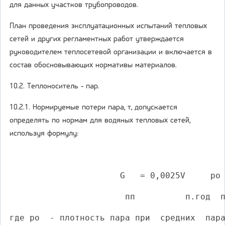
для данных участков трубопроводов.
План проведения эксплуатационных испытаний тепловых
сетей и других регламентных работ утверждается
руководителем теплосетевой организации и включается в
состав обосновывающих нормативы материалов.
10.2. Теплоноситель - пар.
10.2.1. Нормируемые потери пара, т, допускается
определять по нормам для водяных тепловых сетей,
используя формулу:
                                          
                      G   = 0,0025V     ро
                       пп          п.год  
где ро  - плотность пара при  средних  пар