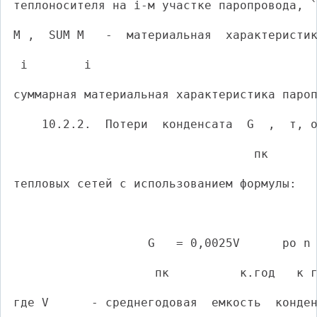
теплоносителя на i-м участке паропровода, 
М ,  SUM М   -  материальная  характеристи
 i        i
суммарная материальная характеристика паро
    10.2.2.  Потери  конденсата  G  ,  т, 
                                  пк
тепловых сетей с использованием формулы:
                                          
                   G   = 0,0025V      ро n
                    пк          к.год   к 
где V      - среднегодовая  емкость  конде