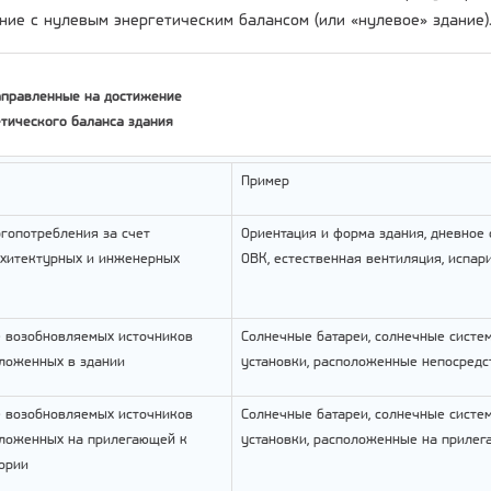
ние с нулевым энергетическим балансом (или «нулевое» здание)
аправленные на достижение
етического баланса здания
Пример
гопотребления за счет
Ориентация и форма здания, дневное
хитектурных и инженерных
ОВК, естественная вентиляция, испари
 возобновляемых источников
Солнечные батареи, солнечные систе
оложенных в здании
установки, расположенные непосредс
 возобновляемых источников
Солнечные батареи, солнечные систем
оложенных на прилегающей к
установки, расположенные на прилег
ории