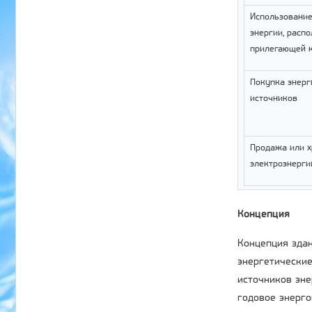
Использование
энергии, расп
прилегающей к
Покупка энерг
источников
Продажа или 
электроэнерги
Концепция
Концепция здан
энергетические
источников эн
годовое энерго