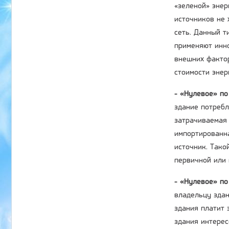
«зеленой» энер
источников не 
сеть. Данный т
применяют инно
внешних фактор
стоимости энер
- «Нулевое» по
здание потребл
затрачиваемая 
импортированн
источник. Тако
первичной или 
- «Нулевое» по
владельцу здан
здания платит 
здания интерес