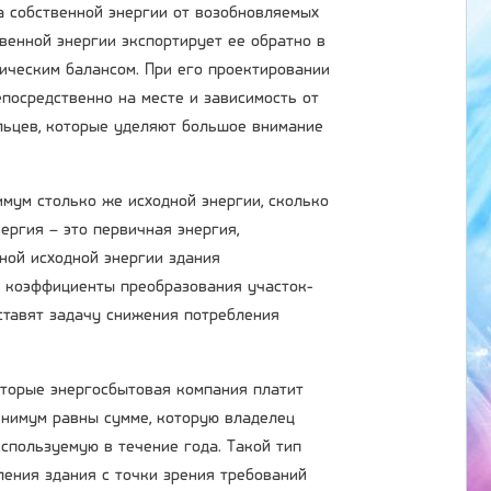
да собственной энергии от возобновляемых
твенной энергии экспортирует ее обратно в
тическим балансом. При его проектировании
посредственно на месте и зависимость от
льцев, которые уделяют большое внимание
мум столько же исходной энергии, сколько
ергия – это первичная энергия,
лной исходной энергии здания
 коэффициенты преобразования участок-
 ставят задачу снижения потребления
оторые энергосбытовая компания платит
инимум равны сумме, которую владелец
используемую в течение года. Такой тип
ления здания с точки зрения требований