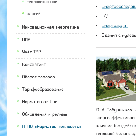
тепловизионное
Энергообследова
зданий
//
Энергоаудит
Инновационная энергетика
Здания с нулев
НИР
Учёт ТЭР
Консалтинг
Оборот товаров
Тарифообразование
Норматив on-line
Ю. А. Табунщиков:
Обновления и релизы
энергоэффективног
влияние (воздейст
IT ПО «Норматив-теплосеть»
тепловой баланс з