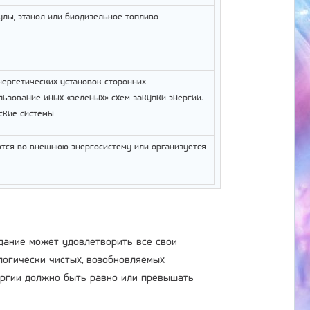
улы, этанол или биодизельное топливо
нергетических установок сторонних
ьзование иных «зеленых» схем закупки энергии.
ские системы
тся во внешнюю энергосистему или организуется
здание может удовлетворить все свои
ологически чистых, возобновляемых
ергии должно быть равно или превышать