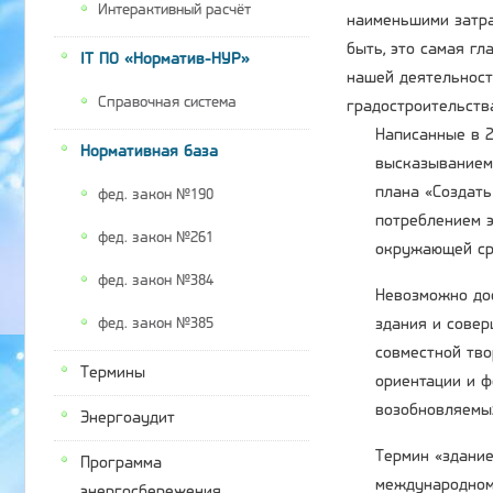
Интерактивный расчёт
наименьшими затра
быть, это самая гл
IT ПО «Норматив-НУР»
нашей деятельност
Справочная система
градостроительств
Написанные в 2
Нормативная база
высказыванием 
плана «Создать
фед. закон №190
потреблением э
фед. закон №261
окружающей ср
фед. закон №384
Невозможно до
здания и совер
фед. закон №385
совместной тво
Термины
ориентации и ф
возобновляемых
Энергоаудит
Термин «здание
Программа
международном 
энергосбережения