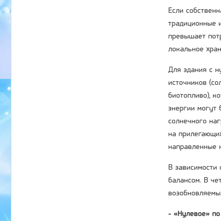
Если собственн
традиционные и
превышает потр
локальное хран
Для здания с н
источников (со
биотопливо), к
энергии могут 
солнечного наг
на прилегающих
направленные н
В зависимости 
балансом. В че
возобновляемых
- «Нулевое» п