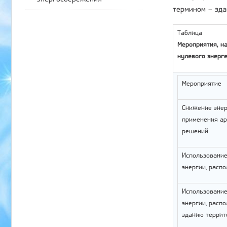
термином – зда
Таблица
Мероприятия, н
нулевого энерг
Мероприятие
Снижение энер
применения ар
решений
Использование
энергии, расп
Использование
энергии, расп
зданию террит