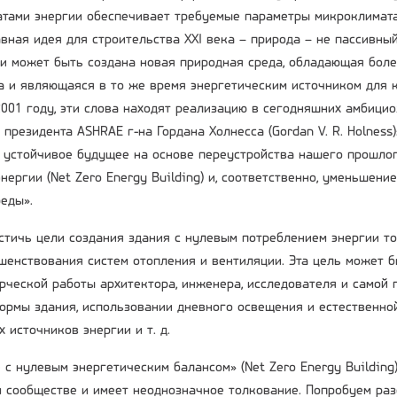
тами энергии обеспечивает требуемые параметры микроклимат
авная идея для строительства XXI века – природа – не пассивны
и может быть создана новая природная среда, обладающая бол
а и являющаяся в то же время энергетическим источником для 
001 году, эти слова находят реализацию в сегодняшних амбицио
президента ASHRAE г-на Гордана Холнесса (Gordan V. R. Holness
 устойчивое будущее на основе переустройства нашего прошлог
нергии (Net Zero Energy Building) и, соответственно, уменьшен
еды».
стичь цели создания здания с нулевым потреблением энергии т
шенствования систем отопления и вентиляции. Эта цель может б
рческой работы архитектора, инженера, исследователя и самой 
ормы здания, использовании дневного освещения и естественно
 источников энергии и т. д.
 с нулевым энергетическим балансом» (Net Zero Energy Buildin
сообществе и имеет неоднозначное толкование. Попробуем разо