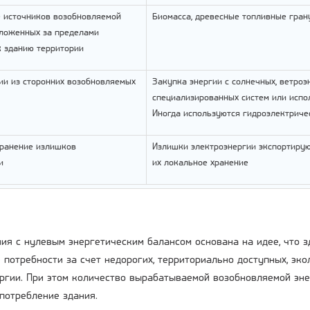
 источников возобновляемой
Биомасса, древесные топливные гран
оложенных за пределами
 зданию территории
ии из сторонних возобновляемых
Закупка энергии с солнечных, ветроэ
специализированных систем или испол
Иногда используются гидроэлектриче
хранение излишков
Излишки электроэнергии экспортирую
и
их локальное хранение
ия с нулевым энергетическим балансом основана на идее, что 
 потребности за счет недорогих, территориально доступных, эк
ергии. При этом количество вырабатываемой возобновляемой эн
потребление здания.