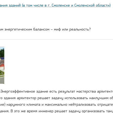
ния зданий (в том числе в г. Смоленске и Смоленской области)
ым энергетическим балансом – миф или реальность?
 «Энергоэффективное здание есть результат мастерства архитек
о здания архитектор решает задачу использовать наилучшим о
вие) наружного климата и максимально нейтрализовать отрицат
дания. В это же время инженер решает задачу организовать так