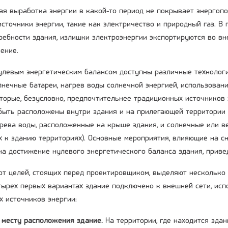
ая выработка энергии в какой-то период не покрывает энергопо
сточники энергии, такие как электричество и природный газ. В 
ебности здания, излишки электроэнергии экспортируются во вн
ение.
улевым энергетическим балансом доступны различные технолог
лнечные батареи, нагрев воды солнечной энергией, использовани
оторые, безусловно, предпочтительнее традиционных источников
быть расположены внутри здания и на прилегающей территории 
рева воды, расположенные на крыше здания, и солнечные или в
 к зданию территориях). Основные мероприятия, влияющие на с
а достижение нулевого энергетического баланса здания, приве
от целей, стоящих перед проектировщиком, выделяют несколько
тырех первых вариантах здание подключено к внешней сети, исп
 источников энергии:
о месту расположения здание.
На территории, где находится зда