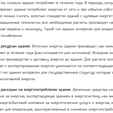
гии, сколько здание потребляет в течение года. В периоды, ког
хватает, здание потребляет энергию от сети и при избытке собс
ип можно считать золотым стандартом зданий с нулевым энерге
вационные технологии, все необходимые расчеты производят не
ов сведена к минимуму. Такой тип здания интересен для владе
госнабжения.
 ресурсам здание.
Источник энергии здания производит как мини
яет в течение года (рассчитывается для источника). Исходная эн
на производство и доставку энергии до здания. Для расчета по
ая и экспортированная энергия умножается на соответствующие
й тип здания интересен для государственных структур, которые
ископаемой энергии.
 расходам на энергопотребление здание.
Денежные средства, к
ия за энергию, экспортируемую зданием в энергосистему, как м
энергосбытовой компании за энергетические услуги и энергию, 
ен для владельцев, заинтересованных в снижении энергопотреб