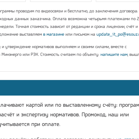
граммы проводим по видеосвязи и бесплатно, до заключения договора:
ходных данных заказчика. Оплата возможна четырьмя платежами по 
недели. Точная стоимость зависит от редакции и срока лицензии, счёт и
едложение выставляем
в магазине
или письмом на
update_it_po@esouz.
у и утверждение нормативов выполняем и своими силами, вместе с
 Минэнерго или РЭК. Стоимость считаем по объекту:
напишите нам
, выш
плачивают картой или по выставленному счёту: програ
расчёт и экспертизу нормативов. Промокод, наш или
учитывается при оплате.