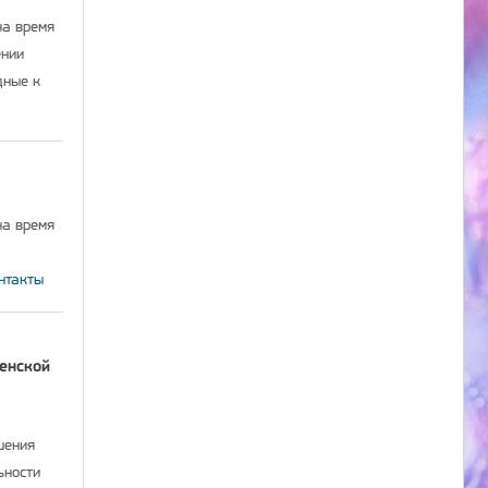
на время
ении
дные к
на время
нтакты
енской
шения
ьности