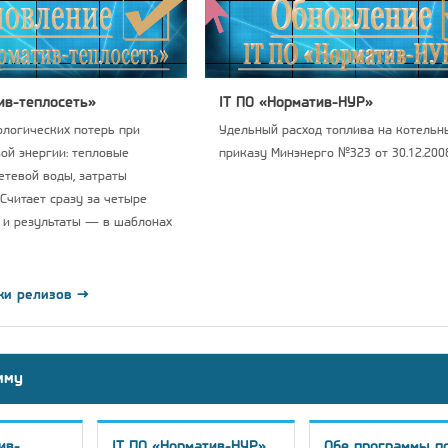
ив-теплосеть»
IT ПО «Норматив-НУР»
логических потерь при
Удельный расход топлива на котельны
ой энергии: тепловые
приказу Минэнерго №323 от 30.12.2008
сетевой воды, затраты
 Считает сразу за четыре
 и результаты — в шаблонах
ки релизов →
мму
ив-
IT ПО «Норматив-НУР»
Обе программы п