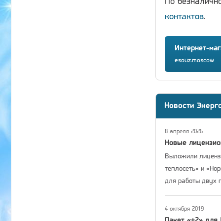
По безналичн
контактов
.
Интернет-маг
esouz.moscow
Новости Энерг
8 апреля 2026
Новые лицензи
Выложили лицензи
теплосеть» и «Но
для работы двух 
4 октября 2019
Пакет «+2» для 