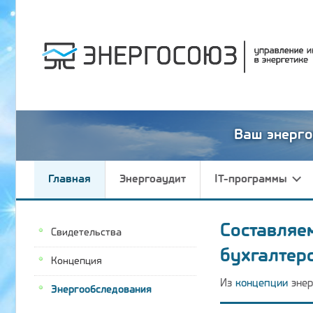
Ваш энерго
Главная
Энергоаудит
IT-программы
Составляе
Свидетельства
бухгалтер
Концепция
Из
концепции
энер
Энергообследования