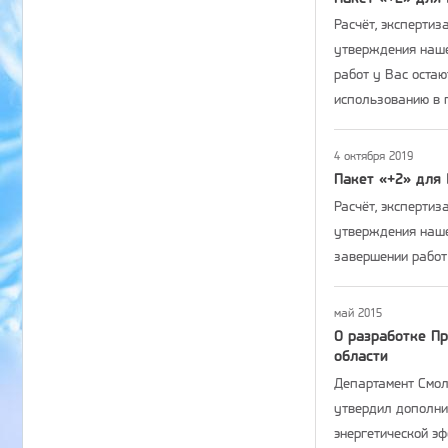
Расчёт, экспертиз
утверждения наше
работ у Вас оста
использованию в 
4 октября 2019
Пакет «+2» для 
Расчёт, экспертиз
утверждения наше
завершении работ
май 2015
О разработке П
области
Департамент Смоле
утвердил дополни
энергетической э