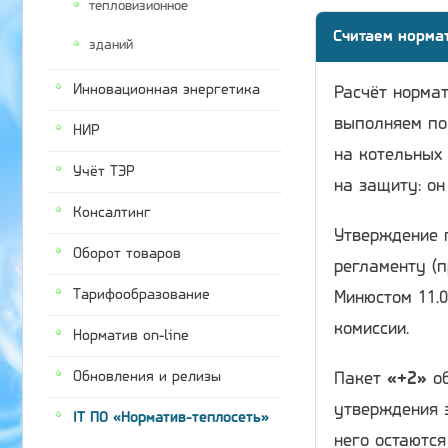
тепловизионное
Считаем норма
зданий
Инновационная энергетика
Расчёт нормат
выполняем по
НИР
на котельных 
Учёт ТЭР
на защиту: он
Консалтинг
Утверждение 
Оборот товаров
регламенту (п
Тарифообразование
Минюстом 11.0
комиссии.
Норматив on-line
Обновления и релизы
Пакет
«+2»
об
утверждения 
IT ПО «Норматив-теплосеть»
него остаютс