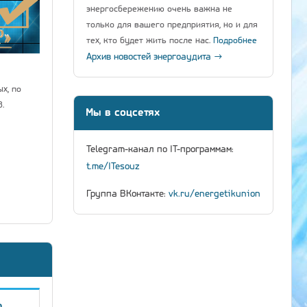
энергосбережению очень важна не
только для вашего предприятия, но и для
тех, кто будет жить после нас.
Подробнее
Архив новостей энергоаудита →
х, по
.
Мы в соцсетях
Telegram-канал по IT-программам:
t.me/ITesouz
Группа ВКонтакте:
vk.ru/energetikunion
о