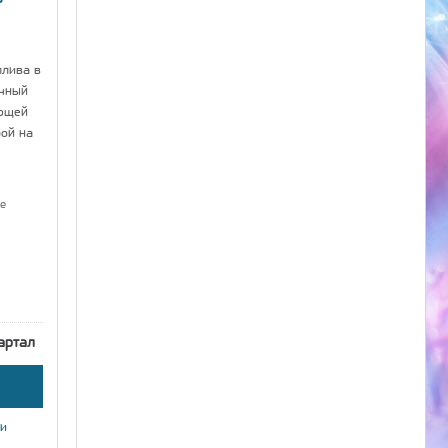
плива в
ычный
ющей
рой на
е
артал
ки