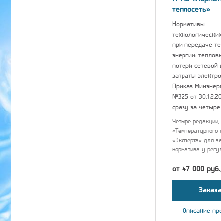
теплосеть»
Нормативы
технологических
при передаче т
энергии: теплов
потери сетевой 
затраты электро
Приказ Минэнер
№325 от 30.12.20
сразу за четыре
Четыре редакции, 
«Температурного 
«Эксперта» для з
норматива у регу
от 47 000 руб
Заказа
Описание пр