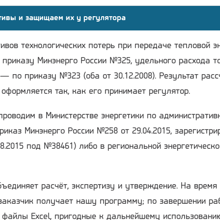
тивы и защищаем их у регулятора
ивов технологических потерь при передаче тепловой э
 приказу Минэнерго России №325, удельного расхода т
— по приказу №323 (оба от 30.12.2008). Результат расс
 оформляется так, как его принимает регулятор.
проводим в Министерстве энергетики по административ
риказ Минэнерго России №258 от 29.04.2015, зарегистри
8.2015 под №38461) либо в региональной энергетическо
ъединяет расчёт, экспертизу и утверждение. На время
заказчик получает нашу программу; по завершении ра
я файлы Excel, пригодные к дальнейшему использовани