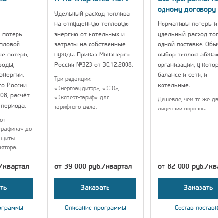
одному договору
Удельный расход топлива
на отпущенную тепловую
Нормативы потерь и
 потерь
энергию от котельных и
удельный расход то
епловой
затраты на собственные
одной поставке. Об
ые потери,
нужды. Приказ Минэнерго
выбор теплоснабжа
воды,
России №323 от 30.12.2008.
организации, у кото
энергии.
балансе и сети, и
Три редакции:
го России
котельные.
«Энергоаудитор», «ЭСО»,
08, расчёт
«Эксперт-тариф» для
Дешевле, чем те же дв
 периода.
тарифного дела.
лицензии порознь.
от
графика» до
ащиты
лятора.
./квартал
от 39 000 руб./квартал
от 82 000 руб./кв
ть
Заказать
Заказать
ограммы
Описание программы
Состав постав