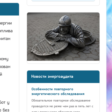
нергии
оплива
читан
ному
рован
й
Новости энергоаудита
Особенности повторного
энергетического обследования
Обязательное повторное обследование
бот у
проводится не реже чем раз в пять лет с
ю без