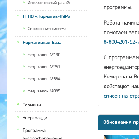
Интерактивный расчёт
программы.
IT ПО «Норматив-НУР»
Работа начина
Справочная система
помогаем запо
8-800-201-92-
Нормативная база
фед. закон №190
С программам
энергоаудитор
фед. закон №261
Кемерова и Во
фед. закон №384
действуют наш
фед. закон №385
список на стр
Термины
Энергоаудит
Обновления пр
Программа
энергосбережения