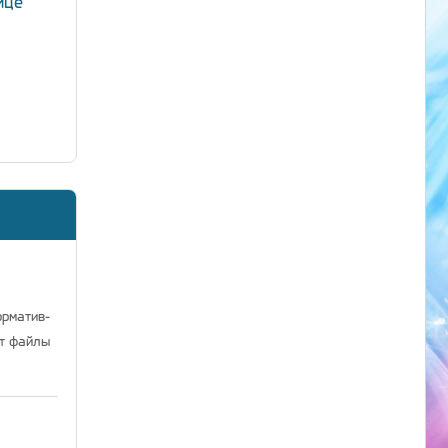
ице
орматив-
ат файлы