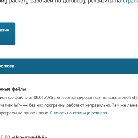
ому расчёту работаем по договору, реквизиты
на стран
азин
осоюза
онные файлы
онные файлы от 08.04.2026 для сертифицированных пользователей «Н
рматив-НУР» — без них программы работают неправильно. Там же леж
программ на одном ключе.
Скачать на странице релизов
IT ПО «Норматив-НУР»