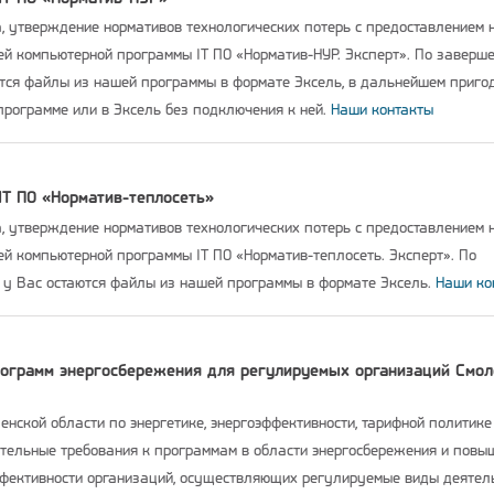
а, утверждение нормативов технологических потерь с предоставлением 
й компьютерной программы IT ПО «Норматив-НУР. Эксперт». По заверш
ются файлы из нашей программы в формате Эксель, в дальнейшем приго
программе или в Эксель без подключения к ней.
Наши контакты
IT ПО «Норматив-теплосеть»
а, утверждение нормативов технологических потерь с предоставлением 
й компьютерной программы IT ПО «Норматив-теплосеть. Эксперт». По
 у Вас остаются файлы из нашей программы в формате Эксель.
Наши ко
рограмм энергосбережения для регулируемых организаций Смол
нской области по энергетике, энергоэффективности, тарифной политике
тельные требования к программам в области энергосбережения и повы
ффективности организаций, осуществляющих регулируемые виды деятел