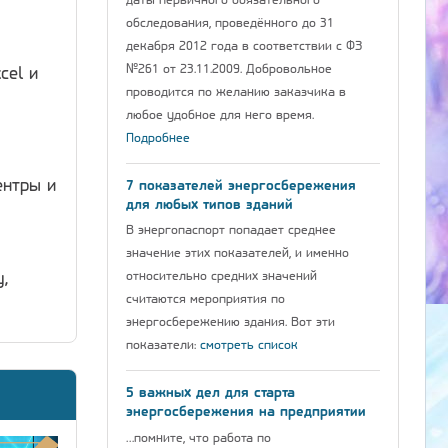
даты первичного обязательного
обследования, проведённого до 31
декабря 2012 года в соответствии с ФЗ
№261 от 23.11.2009. Добровольное
cel и
проводится по желанию заказчика в
любое удобное для него время.
Подробнее
ентры и
7 показателей энергосбережения
для любых типов зданий
В энергопаспорт попадает среднее
значение этих показателей, и именно
относительно средних значений
,
считаются мероприятия по
энергосбережению здания. Вот эти
показатели:
смотреть список
5 важных дел для старта
энергосбережения на предприятии
…помните, что работа по