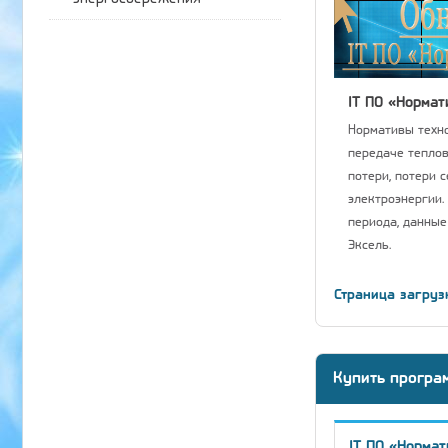
IT ПО «Нормат
Нормативы техно
передаче теплов
потери, потери 
электроэнергии.
периода, данные
Эксель.
Страница загруз
Купить програ
IT ПО «Нормат