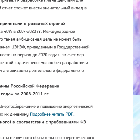
 призвал к разработке плана действий для
й отчет сможет внести значительный вклад в
принятыми в развитых странах
на 40% в 2007-2020 гг. Международное
что такая амбициозная цель не может быть
ценкам ЦЭНЭФ, приведенным в Государственной
сти на период до 2020 года», за счет мер
ие этой задачи невозможно без разработки и
ом активизации деятельности федерального
аммы Российской Федерации
года» за 2008-2011 гг.
Энергосбережение и повышение энергетической
ших их динамику
Подробнее читать PDF...
ного) в соответствии с требованиями ФЗ
 даты первичного обязательного энергетического