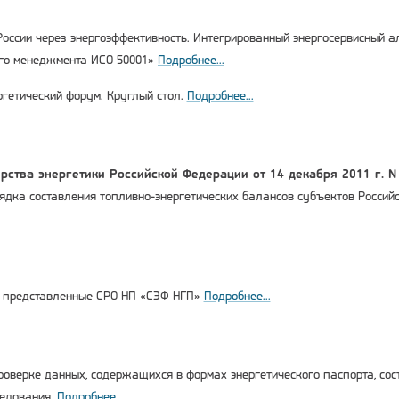
ссии через энергоэффективность. Интегрированный энергосервисный ал
ого менеджмента ИСО 50001»
Подробнее...
гетический форум. Круглый стол.
Подробнее...
рства энергетики Российской Федерации от 14 декабря 2011 г. N 
ядка составления топливно-энергетических балансов субъектов Росси
 представленные СРО НП «СЭФ НГП»
Подробнее...
оверке данных, содержащихся в формах энергетического паспорта, сос
ледования.
Подробнее...