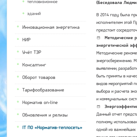
тепловизионное
(Беседовала Людмил
зданий
В 2014 году была пр
исполнителем этой Пр
Инновационная энергетика
предстоит сосредото
Методические 
НИР
энергетической эф
Учёт ТЭР
Методические рекоме
энергосбережению. М
Консалтинг
выявлении, разработ
быть приняты в каче
Оборот товаров
видов мероприятий п
Тарифообразование
выбора и расчета эк
и коммунальных сис
Норматив on-line
Энергоэффектив
Данный отчет предст
Обновления и релизы
полному использован
IT ПО «Норматив-теплосеть»
одной из важнейших 