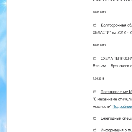
20.06.2013
Долгосрочная о
ОБЛАСТИ" на 2012 - 
10.06.2013
СХЕМА ТЕПЛОСН
Вязьма – Брянского 
7.06.2013
Постановление №4
"О механизме стимул
мощности"
Подробнее.
Ежегодный специ
Информация о пу