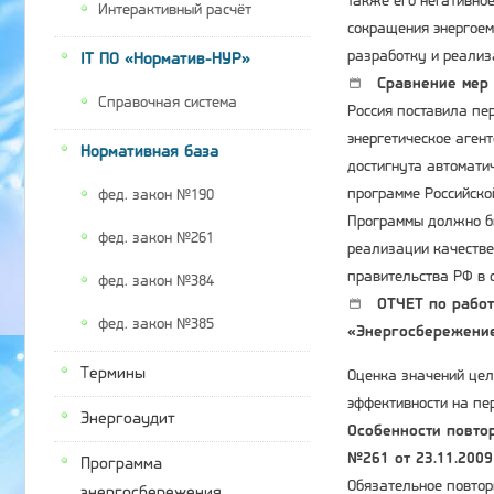
также его негативно
Интерактивный расчёт
сокращения энергоем
разработку и реали
IT ПО «Норматив-НУР»
Сравнение мер 
Справочная система
Россия поставила пе
энергетическое агент
Нормативная база
достигнута автомати
программе Российско
фед. закон №190
Программы должно бы
фед. закон №261
реализации качестве
правительства РФ в
фед. закон №384
ОТЧЕТ по работ
фед. закон №385
«Энергосбережение
Термины
Оценка значений цел
эффективности на пе
Энергоаудит
Особенности повтор
№261 от 23.11.2009 
Программа
Обязательное повтор
энергосбережения