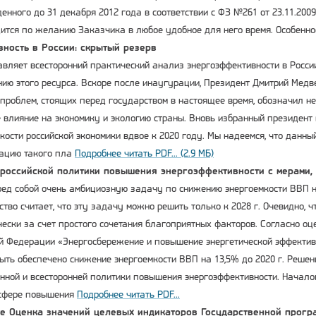
енного до 31 декабря 2012 года в соответствии с ФЗ №261 от 23.11.200
ится по желанию Заказчика в любое удобное для него время. Особенн
ность в России: скрытый резерв
авляет всесторонний практический анализ энергоэффективности в Росси
ию этого ресурса. Вскоре после инаугурации, Президент Дмитрий Медв
проблем, стоящих перед государством в настоящее время, обозначил не
е влияние на экономику и экологию страны. Вновь избранный президент
кости российской экономики вдвое к 2020 году. Мы надеемся, что данны
зацию такого пла
Подробнее читать PDF... (2.9 МБ)
российской политики повышения энергоэффективности с мерами, 
ред собой очень амбициозную задачу по снижению энергоемкости ВВП 
ство считает, что эту задачу можно решить только к 2028 г. Очевидно, 
чески за счет простого сочетания благоприятных факторов. Согласно о
й Федерации «Энергосбережение и повышение энергетической эффективно
ть обеспечено снижение энергоемкости ВВП на 13,5% до 2020 г. Решен
нной и всесторонней политики повышения энергоэффективности. Начал
 сфере повышения
Подробнее читать PDF...
е Оценка значений целевых индикаторов Государственной прогр