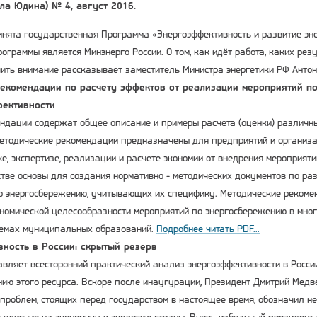
а Юдина) № 4, август 2016.
инята государственная Программа «Энергоэффективность и развитие эне
ограммы является Минэнерго России. О том, как идёт работа, каких рез
чить внимание рассказывает заместитель Министра энергетики РФ Анто
рекомендации по расчету эффектов от реализации мероприятий 
фективности
ндации содержат общее описание и примеры расчета (оценки) различн
етодические рекомендации предназначены для предприятий и организац
ке, экспертизе, реализации и расчете экономии от внедрения мероприят
стве основы для создания нормативно - методических документов по ра
о энергосбережению, учитывающих их специфику. Методические рекоме
ономической целесообразности мероприятий по энергосбережению в мно
темах муниципальных образований.
Подробнее читать PDF...
ность в России: скрытый резерв
авляет всесторонний практический анализ энергоэффективности в Росси
ию этого ресурса. Вскоре после инаугурации, Президент Дмитрий Медв
проблем, стоящих перед государством в настоящее время, обозначил не