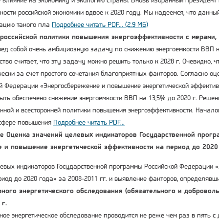
е влияние на экономику и экологию страны. Вновь избранный президент
кости российской экономики вдвое к 2020 году. Мы надеемся, что данны
зацию такого пла
Подробнее читать PDF... (2.9 МБ)
российской политики повышения энергоэффективности с мерами, 
ред собой очень амбициозную задачу по снижению энергоемкости ВВП 
ство считает, что эту задачу можно решить только к 2028 г. Очевидно, 
чески за счет простого сочетания благоприятных факторов. Согласно о
й Федерации «Энергосбережение и повышение энергетической эффективно
ть обеспечено снижение энергоемкости ВВП на 13,5% до 2020 г. Решен
нной и всесторонней политики повышения энергоэффективности. Начал
 сфере повышения
Подробнее читать PDF...
е Оценка значений целевых индикаторов Государственной прогр
 и повышение энергетической эффективности на период до 2020 
евых индикаторов Государственной программы Российской Федерации «
риод до 2020 года» за 2008-2011 гг. и выявление факторов, определяв
ного энергетического обследования (обязательного и доброволь
г.
ное энергетическое обследование проводится не реже чем раз в пять с