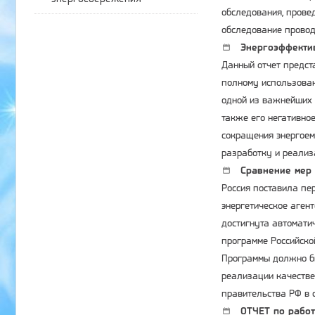
обследования, провед
обследование провод
Энергоэффектив
Данный отчет предст
полному использован
одной из важнейших 
также его негативно
сокращения энергоем
разработку и реали
Сравнение мер 
Россия поставила пе
энергетическое агент
достигнута автомати
программе Российско
Программы должно бы
реализации качестве
правительства РФ в
ОТЧЕТ по работ