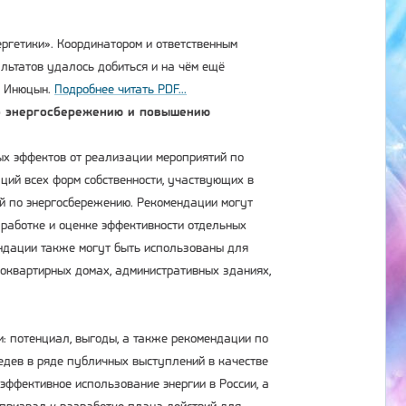
ргетики». Координатором и ответственным
ультатов удалось добиться и на чём ещё
н Инюцын.
Подробнее читать PDF...
по энергосбережению и повышению
ых эффектов от реализации мероприятий по
ий всех форм собственности, участвующих в
ий по энергосбережению. Рекомендации могут
зработке и оценке эффективности отдельных
ндации также могут быть использованы для
гоквартирных домах, административных зданиях,
и: потенциал, выгоды, а также рекомендации по
едев в ряде публичных выступлений в качестве
эффективное использование энергии в России, а