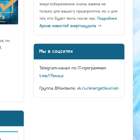
энергосбережению очень важна не
только для вашего предприятия, но и для
тех, кто будет жить после нас.
Подробнее
Архив новостей энергоаудита →
х, по
.
Мы в соцсетях
Telegram-канал по IT-программам:
t.me/ITesouz
Группа ВКонтакте:
vk.ru/energetikunion
о