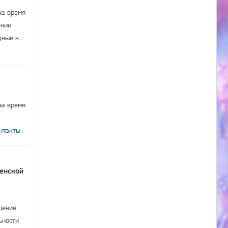
на время
ении
дные к
на время
нтакты
енской
шения
ьности