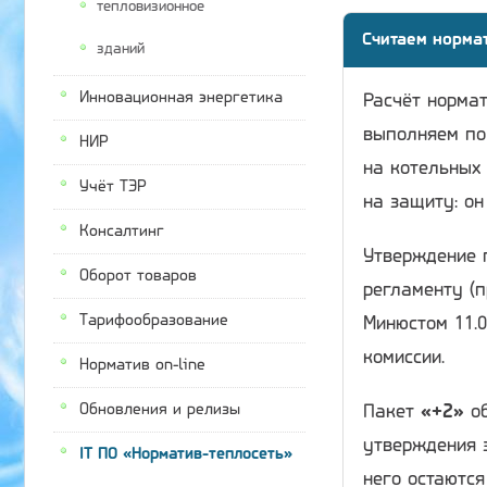
тепловизионное
Считаем норма
зданий
Инновационная энергетика
Расчёт нормат
выполняем по
НИР
на котельных 
Учёт ТЭР
на защиту: он
Консалтинг
Утверждение 
Оборот товаров
регламенту (п
Тарифообразование
Минюстом 11.0
комиссии.
Норматив on-line
Обновления и релизы
Пакет
«+2»
об
утверждения 
IT ПО «Норматив-теплосеть»
него остаютс