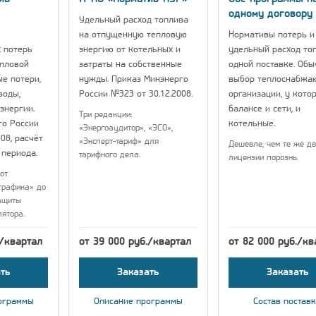
одному договору
Удельный расход топлива
на отпущенную тепловую
Нормативы потерь и
 потерь
энергию от котельных и
удельный расход то
епловой
затраты на собственные
одной поставке. Об
ые потери,
нужды. Приказ Минэнерго
выбор теплоснабжа
воды,
России №323 от 30.12.2008.
организации, у кото
энергии.
балансе и сети, и
Три редакции:
го России
котельные.
«Энергоаудитор», «ЭСО»,
08, расчёт
«Эксперт-тариф» для
Дешевле, чем те же дв
 периода.
тарифного дела.
лицензии порознь.
от
графика» до
ащиты
лятора.
./квартал
от 39 000 руб./квартал
от 82 000 руб./кв
ть
Заказать
Заказать
ограммы
Описание программы
Состав постав