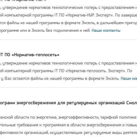
а, утверждение нормативов технологических потерь с предоставлением 
й компьютерной программы IT ПО «Норматив-НУР. Эксперт». По заверш
ются файлы из нашей программы в формате Эксель, в дальнейшем приго
программе или в Эксель без подключения к ней.
Наши контакты
IT ПО «Норматив-теплосеть»
а, утверждение нормативов технологических потерь с предоставлением 
й компьютерной программы IT ПО «Норматив-теплосеть. Эксперт». По
 у Вас остаются файлы из нашей программы в формате Эксель.
Наши ко
рограмм энергосбережения для регулируемых организаций Смол
нской области по энергетике, энергоэффективности, тарифной политике
тельные требования к программам в области энергосбережения и повы
ффективности организаций, осуществляющих регулируемые виды деятел