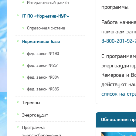
Интерактивный расчёт
программы.
IT ПО «Норматив-НУР»
Работа начина
Справочная система
помогаем запо
8-800-201-92-
Нормативная база
фед. закон №190
С программам
энергоаудитор
фед. закон №261
Кемерова и Во
фед. закон №384
действуют наш
фед. закон №385
список на стр
Термины
Энергоаудит
Обновления пр
Программа
энергосбережения