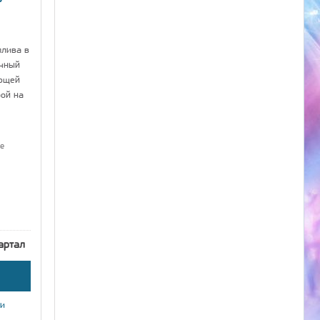
плива в
ычный
ющей
рой на
е
артал
ки