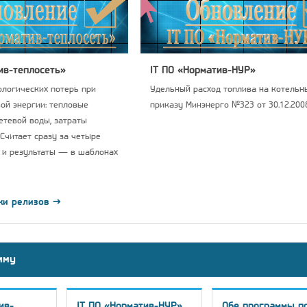
ив-теплосеть»
IT ПО «Норматив-НУР»
логических потерь при
Удельный расход топлива на котельны
ой энергии: тепловые
приказу Минэнерго №323 от 30.12.2008
сетевой воды, затраты
 Считает сразу за четыре
 и результаты — в шаблонах
ки релизов →
мму
ив-
IT ПО «Норматив-НУР»
Обе программы п