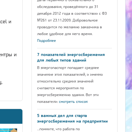
даты первичного обязательного
обследования, проведённого до 31
декабря 2012 года в соответствии с ФЗ
№261 от 23.11.2009. Добровольное
cel и
проводится по желанию заказчика в
любое удобное для него время.
Подробнее
ентры и
7 показателей энергосбережения
для любых типов зданий
В энергопаспорт попадает среднее
значение этих показателей, и именно
относительно средних значений
,
считаются мероприятия по
энергосбережению здания. Вот эти
показатели:
смотреть список
5 важных дел для старта
энергосбережения на предприятии
…помните, что работа по