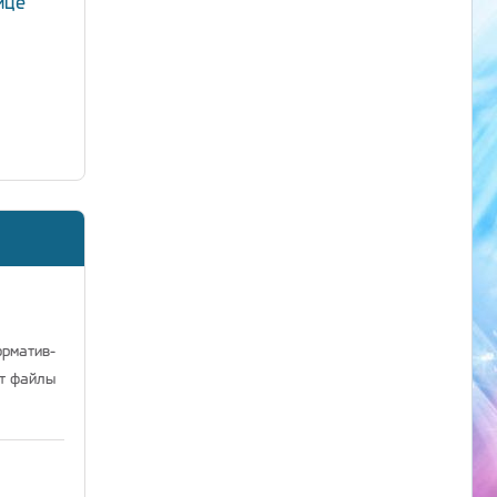
ице
орматив-
ат файлы