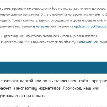
граммы проводим по видеосвязи и бесплатно, до заключения договора:
ходных данных заказчика. Оплата возможна четырьмя платежами по 
недели. Точная стоимость зависит от редакции и срока лицензии, счёт и
едложение выставляем
в магазине
или письмом на
update_it_po@esouz.
у и утверждение нормативов выполняем и своими силами, вместе с
 Минэнерго или РЭК. Стоимость считаем по объекту:
напишите нам
, выш
плачивают картой или по выставленному счёту: програ
расчёт и экспертизу нормативов. Промокод, наш или
учитывается при оплате.