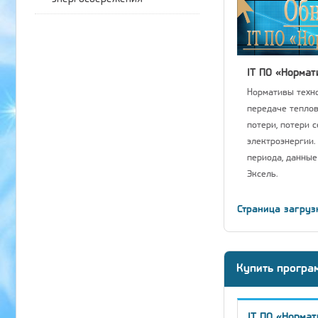
IT ПО «Нормат
Нормативы техно
передаче теплов
потери, потери 
электроэнергии.
периода, данные
Эксель.
Страница загруз
Купить програ
IT ПО «Нормат