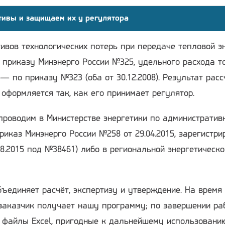
тивы и защищаем их у регулятора
ивов технологических потерь при передаче тепловой э
 приказу Минэнерго России №325, удельного расхода т
— по приказу №323 (оба от 30.12.2008). Результат расс
 оформляется так, как его принимает регулятор.
проводим в Министерстве энергетики по административ
риказ Минэнерго России №258 от 29.04.2015, зарегистри
8.2015 под №38461) либо в региональной энергетическо
ъединяет расчёт, экспертизу и утверждение. На время
заказчик получает нашу программу; по завершении ра
я файлы Excel, пригодные к дальнейшему использовани