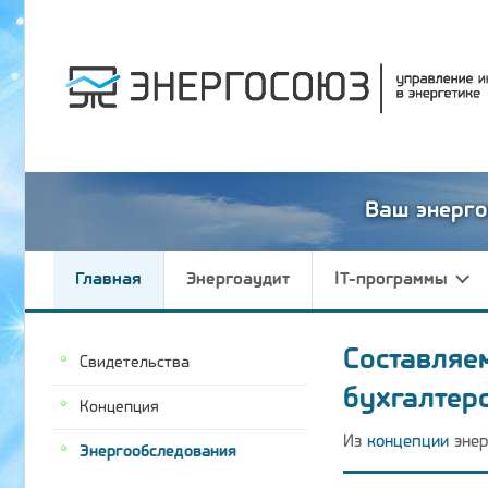
Ваш энерго
Главная
Энергоаудит
IT-программы
Составляе
Свидетельства
бухгалтер
Концепция
Из
концепции
энер
Энергообследования