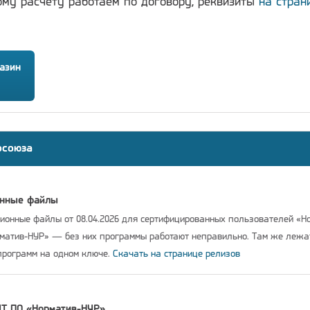
ому расчёту работаем по договору, реквизиты
на стран
азин
осоюза
онные файлы
онные файлы от 08.04.2026 для сертифицированных пользователей «Н
рматив-НУР» — без них программы работают неправильно. Там же леж
программ на одном ключе.
Скачать на странице релизов
IT ПО «Норматив-НУР»