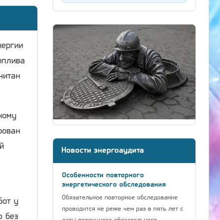
нергии
оплива
читан
ному
рован
й
Новости энергоаудита
Особенности повторного
энергетического обследования
Обязательное повторное обследование
бот у
проводится не реже чем раз в пять лет с
ю без