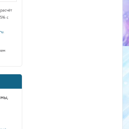
 расчёт
25% с
ru
.
лем
ммы,