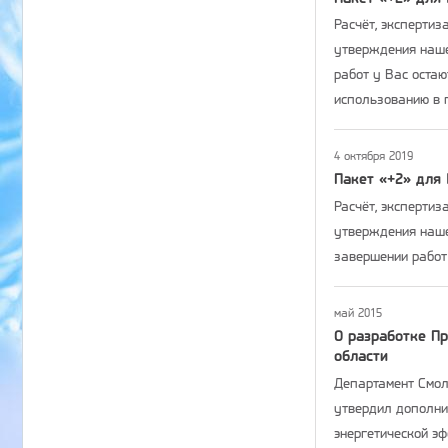
Расчёт, экспертиз
утверждения наше
работ у Вас оста
использованию в 
4 октября 2019
Пакет «+2» для 
Расчёт, экспертиз
утверждения наше
завершении работ
май 2015
О разработке П
области
Департамент Смоле
утвердил дополни
энергетической э