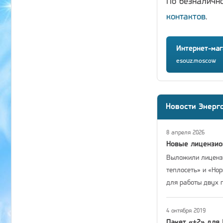
По безналичн
контактов
.
Интернет-маг
esouz.moscow
Новости Энерг
8 апреля 2026
Новые лицензи
Выложили лицензи
теплосеть» и «Но
для работы двух 
4 октября 2019
Пакет «+2» для 