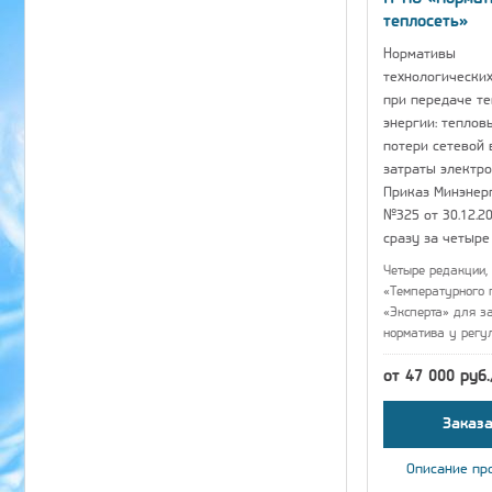
теплосеть»
Нормативы
технологических
при передаче т
энергии: теплов
потери сетевой 
затраты электро
Приказ Минэнер
№325 от 30.12.20
сразу за четыре
Четыре редакции, 
«Температурного 
«Эксперта» для з
норматива у регу
от 47 000 руб
Заказа
Описание пр