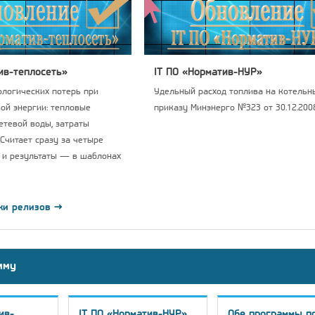
ив-теплосеть»
IT ПО «Норматив-НУР»
логических потерь при
Удельный расход топлива на котельны
ой энергии: тепловые
приказу Минэнерго №323 от 30.12.2008
сетевой воды, затраты
 Считает сразу за четыре
 и результаты — в шаблонах
ки релизов →
мму
ив-
IT ПО «Норматив-НУР»
Обе программы п