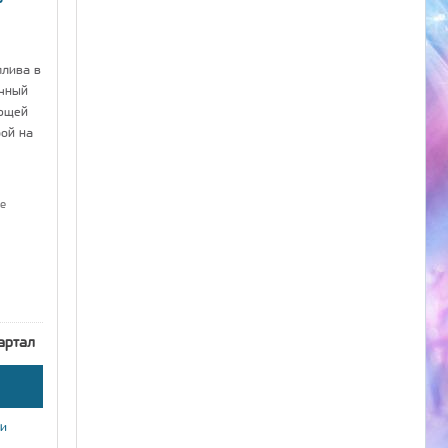
плива в
ычный
ющей
рой на
е
артал
ки