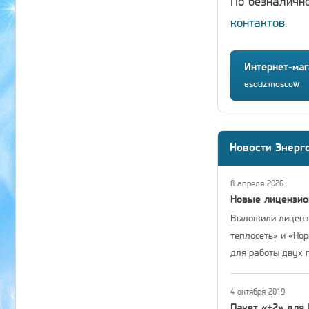
По безналичн
контактов
.
Интернет-маг
esouz.moscow
Новости Энерг
8 апреля 2026
Новые лицензи
Выложили лицензи
теплосеть» и «Но
для работы двух 
4 октября 2019
Пакет «+2» для 