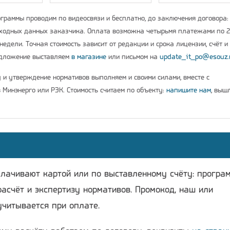
граммы проводим по видеосвязи и бесплатно, до заключения договора:
ходных данных заказчика. Оплата возможна четырьмя платежами по 
недели. Точная стоимость зависит от редакции и срока лицензии, счёт и
едложение выставляем
в магазине
или письмом на
update_it_po@esouz.
у и утверждение нормативов выполняем и своими силами, вместе с
 Минэнерго или РЭК. Стоимость считаем по объекту:
напишите нам
, выш
плачивают картой или по выставленному счёту: програ
расчёт и экспертизу нормативов. Промокод, наш или
учитывается при оплате.