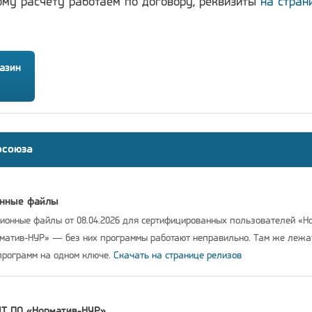
ому расчёту работаем по договору, реквизиты
на стран
азин
осоюза
онные файлы
онные файлы от 08.04.2026 для сертифицированных пользователей «Н
рматив-НУР» — без них программы работают неправильно. Там же леж
программ на одном ключе.
Скачать на странице релизов
IT ПО «Норматив-НУР»