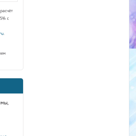
 расчёт
25% с
ru
.
лем
ммы,