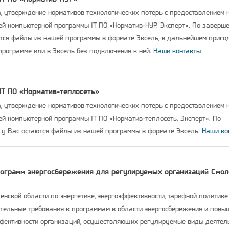
а, утверждение нормативов технологических потерь с предоставлением 
й компьютерной программы IT ПО «Норматив-НУР. Эксперт». По заверш
ются файлы из нашей программы в формате Эксель, в дальнейшем приго
программе или в Эксель без подключения к ней.
Наши контакты
IT ПО «Норматив-теплосеть»
а, утверждение нормативов технологических потерь с предоставлением 
й компьютерной программы IT ПО «Норматив-теплосеть. Эксперт». По
 у Вас остаются файлы из нашей программы в формате Эксель.
Наши ко
рограмм энергосбережения для регулируемых организаций Смол
нской области по энергетике, энергоэффективности, тарифной политике
тельные требования к программам в области энергосбережения и повы
ффективности организаций, осуществляющих регулируемые виды деятел