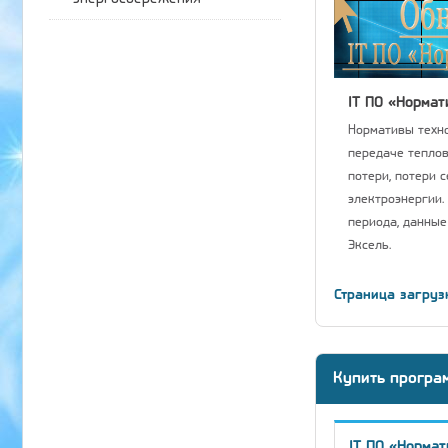
IT ПО «Нормат
Нормативы техно
передаче теплов
потери, потери 
электроэнергии.
периода, данные
Эксель.
Страница загруз
Купить програ
IT ПО «Нормат