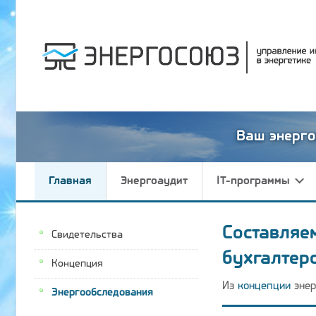
Ваш энерго
Главная
Энергоаудит
IT-программы
Составляе
Свидетельства
бухгалтер
Концепция
Из
концепции
энер
Энергообследования