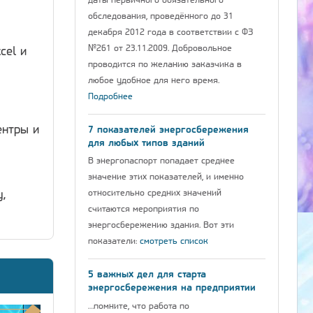
даты первичного обязательного
обследования, проведённого до 31
декабря 2012 года в соответствии с ФЗ
№261 от 23.11.2009. Добровольное
cel и
проводится по желанию заказчика в
любое удобное для него время.
Подробнее
ентры и
7 показателей энергосбережения
для любых типов зданий
В энергопаспорт попадает среднее
значение этих показателей, и именно
относительно средних значений
,
считаются мероприятия по
энергосбережению здания. Вот эти
показатели:
смотреть список
5 важных дел для старта
энергосбережения на предприятии
…помните, что работа по