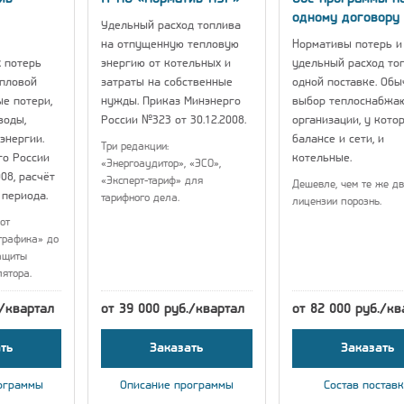
одному договору
Удельный расход топлива
на отпущенную тепловую
Нормативы потерь и
 потерь
энергию от котельных и
удельный расход то
епловой
затраты на собственные
одной поставке. Об
ые потери,
нужды. Приказ Минэнерго
выбор теплоснабжа
воды,
России №323 от 30.12.2008.
организации, у кото
энергии.
балансе и сети, и
Три редакции:
го России
котельные.
«Энергоаудитор», «ЭСО»,
08, расчёт
«Эксперт-тариф» для
Дешевле, чем те же дв
 периода.
тарифного дела.
лицензии порознь.
от
графика» до
ащиты
лятора.
./квартал
от 39 000 руб./квартал
от 82 000 руб./кв
ть
Заказать
Заказать
ограммы
Описание программы
Состав постав