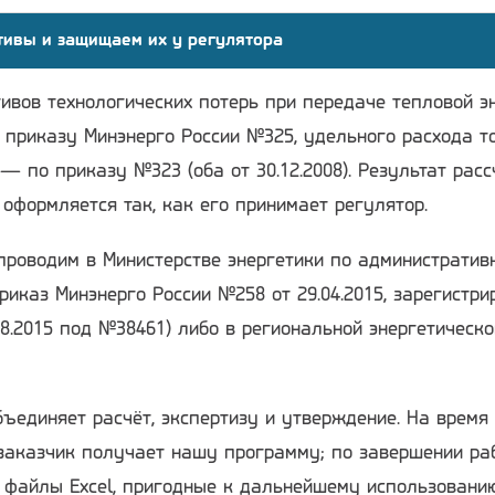
тивы и защищаем их у регулятора
ивов технологических потерь при передаче тепловой э
 приказу Минэнерго России №325, удельного расхода т
— по приказу №323 (оба от 30.12.2008). Результат расс
 оформляется так, как его принимает регулятор.
проводим в Министерстве энергетики по административ
риказ Минэнерго России №258 от 29.04.2015, зарегистри
8.2015 под №38461) либо в региональной энергетическо
ъединяет расчёт, экспертизу и утверждение. На время
заказчик получает нашу программу; по завершении ра
я файлы Excel, пригодные к дальнейшему использовани