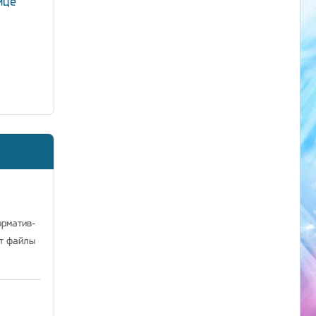
ице
орматив-
ат файлы