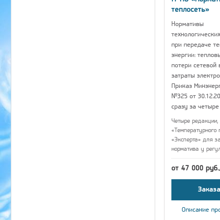
теплосеть»
Нормативы
технологических
при передаче т
энергии: теплов
потери сетевой 
затраты электро
Приказ Минэнер
№325 от 30.12.20
сразу за четыре
Четыре редакции, 
«Температурного 
«Эксперта» для з
норматива у регу
от 47 000 руб
Заказа
Описание пр