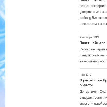
Расчёт, экспертиз
утверждения наше
работ у Вас оста
использованию в 
4 октября 2019
Пакет «+2» для 
Расчёт, экспертиз
утверждения наше
завершении работ
май 2015
О разработке П
области
Департамент Смоле
утвердил дополни
энергетической э