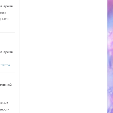
на время
ении
дные к
на время
нтакты
енской
шения
ьности