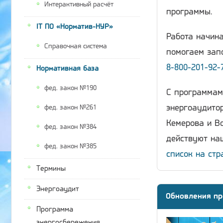
Интерактивный расчёт
программы.
IT ПО «Норматив-НУР»
Работа начина
Справочная система
помогаем запо
8-800-201-92-
Нормативная база
фед. закон №190
С программам
энергоаудитор
фед. закон №261
Кемерова и Во
фед. закон №384
действуют наш
фед. закон №385
список на стр
Термины
Энергоаудит
Обновления пр
Программа
энергосбережения