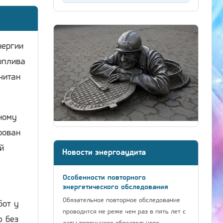
нергии
оплива
читан
ному
рован
й
Новости энергоаудита
Особенности повторного
энергетического обследования
Обязательное повторное обследование
бот у
проводится не реже чем раз в пять лет с
ю без