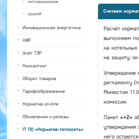
тепловизионное
Считаем норма
зданий
Инновационная энергетика
Расчёт нормат
выполняем по
НИР
на котельных 
Учёт ТЭР
на защиту: он
Консалтинг
Утверждение 
Оборот товаров
регламенту (п
Тарифообразование
Минюстом 11.0
комиссии.
Норматив on-line
Обновления и релизы
Пакет
«+2»
об
утверждения 
IT ПО «Норматив-теплосеть»
него остаютс