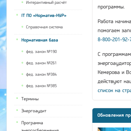
Интерактивный расчёт
программы.
IT ПО «Норматив-НУР»
Работа начина
Справочная система
помогаем запо
8-800-201-92-
Нормативная база
фед. закон №190
С программам
энергоаудитор
фед. закон №261
Кемерова и Во
фед. закон №384
действуют наш
фед. закон №385
список на стр
Термины
Энергоаудит
Обновления пр
Программа
энергосбережения