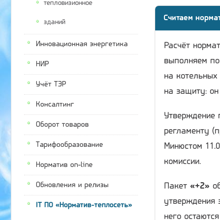
тепловизионное
Считаем норма
зданий
Инновационная энергетика
Расчёт нормат
выполняем по
НИР
на котельных 
Учёт ТЭР
на защиту: он
Консалтинг
Утверждение 
Оборот товаров
регламенту (п
Тарифообразование
Минюстом 11.0
комиссии.
Норматив on-line
Обновления и релизы
Пакет
«+2»
об
утверждения 
IT ПО «Норматив-теплосеть»
него остаютс