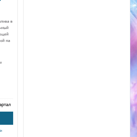
плива в
ычный
ющей
рой на
е
артал
ки