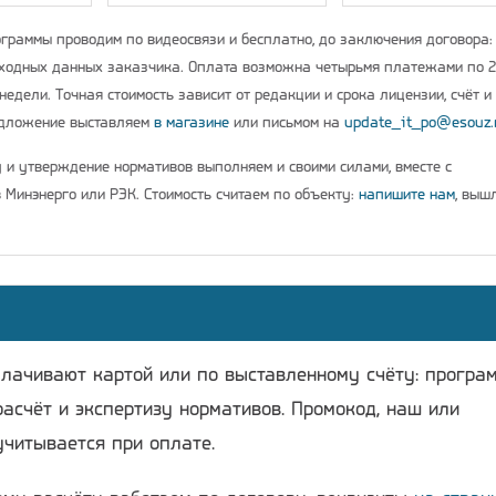
граммы проводим по видеосвязи и бесплатно, до заключения договора:
ходных данных заказчика. Оплата возможна четырьмя платежами по 
недели. Точная стоимость зависит от редакции и срока лицензии, счёт и
едложение выставляем
в магазине
или письмом на
update_it_po@esouz.
у и утверждение нормативов выполняем и своими силами, вместе с
 Минэнерго или РЭК. Стоимость считаем по объекту:
напишите нам
, выш
плачивают картой или по выставленному счёту: програ
расчёт и экспертизу нормативов. Промокод, наш или
учитывается при оплате.