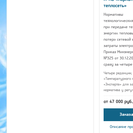
теплосеть»
Нормативы
технологических
при передаче т
энергии: теплов
потери сетевой 
затраты электро
Приказ Минэнер
№325 от 30.12.20
сразу за четыре
Четыре редакции, 
«Температурного 
«Эксперта» для з
норматива у регу
от 47 000 руб
Заказа
Описание пр