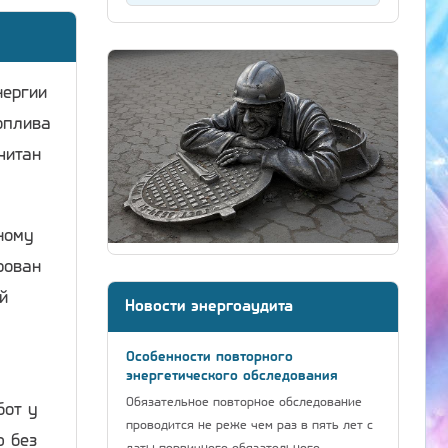
нергии
оплива
читан
ному
рован
й
Новости энергоаудита
Особенности повторного
энергетического обследования
Обязательное повторное обследование
бот у
проводится не реже чем раз в пять лет с
ю без