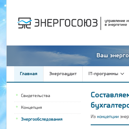
Ваш энерго
Главная
Энергоаудит
IT-программы
Составляе
Свидетельства
бухгалтер
Концепция
Из
концепции
энер
Энергообследования