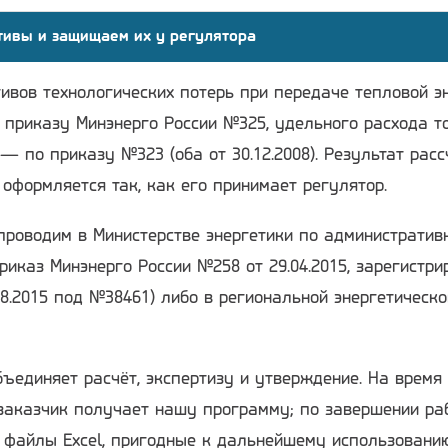
тивы и защищаем их у регулятора
ивов технологических потерь при передаче тепловой э
 приказу Минэнерго России №325, удельного расхода т
— по приказу №323 (оба от 30.12.2008). Результат расс
 оформляется так, как его принимает регулятор.
проводим в Министерстве энергетики по административ
риказ Минэнерго России №258 от 29.04.2015, зарегистри
8.2015 под №38461) либо в региональной энергетическо
ъединяет расчёт, экспертизу и утверждение. На время
заказчик получает нашу программу; по завершении ра
я файлы Excel, пригодные к дальнейшему использовани