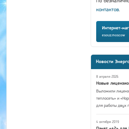
По безналичн
контактов
.
Интернет-маг
esouz.moscow
Новости Энерг
8 апреля 2026
Новые лицензи
Выложили лицензи
теплосеть» и «Но
для работы двух 
4 октября 2019
Пакет «+2» для 