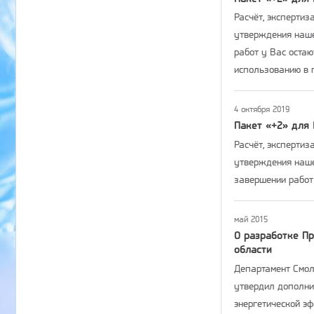
Расчёт, экспертиз
утверждения наше
работ у Вас оста
использованию в 
4 октября 2019
Пакет «+2» для 
Расчёт, экспертиз
утверждения наше
завершении работ
май 2015
О разработке П
области
Департамент Смоле
утвердил дополни
энергетической э