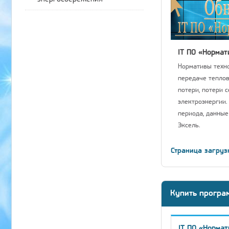
IT ПО «Нормат
Нормативы техно
передаче теплов
потери, потери 
электроэнергии.
периода, данные
Эксель.
Страница загруз
Купить програ
IT ПО «Нормат