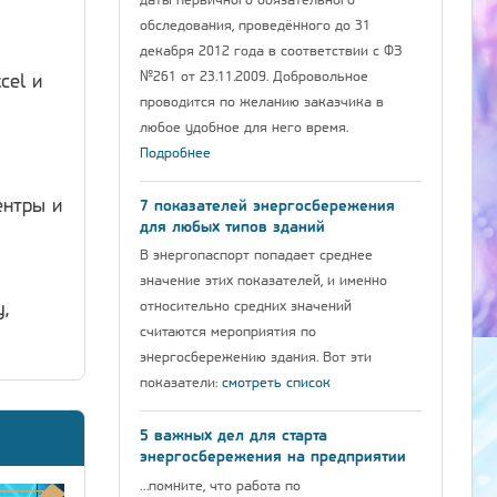
даты первичного обязательного
обследования, проведённого до 31
декабря 2012 года в соответствии с ФЗ
№261 от 23.11.2009. Добровольное
cel и
проводится по желанию заказчика в
любое удобное для него время.
Подробнее
ентры и
7 показателей энергосбережения
для любых типов зданий
В энергопаспорт попадает среднее
значение этих показателей, и именно
относительно средних значений
,
считаются мероприятия по
энергосбережению здания. Вот эти
показатели:
смотреть список
5 важных дел для старта
энергосбережения на предприятии
…помните, что работа по