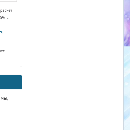
 расчёт
25% с
ru
.
лем
ммы,