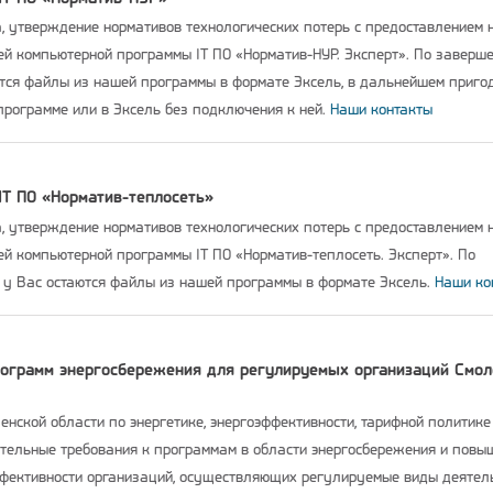
а, утверждение нормативов технологических потерь с предоставлением 
й компьютерной программы IT ПО «Норматив-НУР. Эксперт». По заверш
ются файлы из нашей программы в формате Эксель, в дальнейшем приго
программе или в Эксель без подключения к ней.
Наши контакты
IT ПО «Норматив-теплосеть»
а, утверждение нормативов технологических потерь с предоставлением 
й компьютерной программы IT ПО «Норматив-теплосеть. Эксперт». По
 у Вас остаются файлы из нашей программы в формате Эксель.
Наши ко
рограмм энергосбережения для регулируемых организаций Смол
нской области по энергетике, энергоэффективности, тарифной политике
тельные требования к программам в области энергосбережения и повы
ффективности организаций, осуществляющих регулируемые виды деятел