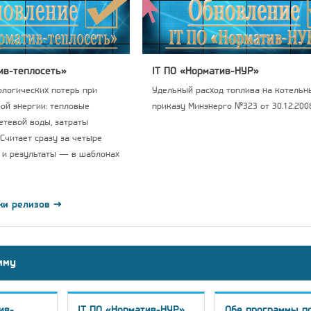
ив-теплосеть»
IT ПО «Норматив-НУР»
логических потерь при
Удельный расход топлива на котельны
ой энергии: тепловые
приказу Минэнерго №323 от 30.12.2008
сетевой воды, затраты
 Считает сразу за четыре
 и результаты — в шаблонах
ки релизов →
мму
ив-
IT ПО «Норматив-НУР»
Обе программы п