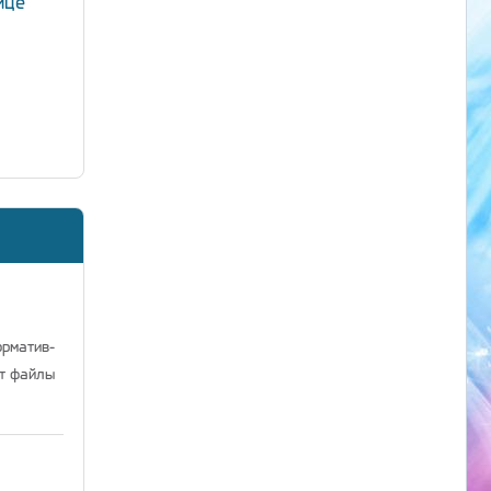
ице
орматив-
ат файлы