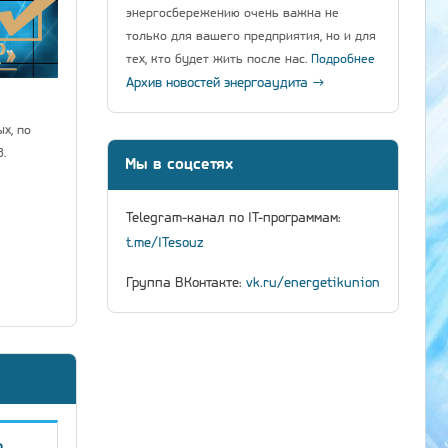
энергосбережению очень важна не
только для вашего предприятия, но и для
тех, кто будет жить после нас.
Подробнее
Архив новостей энергоаудита →
х, по
.
Мы в соцсетях
Telegram-канал по IT-программам:
t.me/ITesouz
Группа ВКонтакте:
vk.ru/energetikunion
о