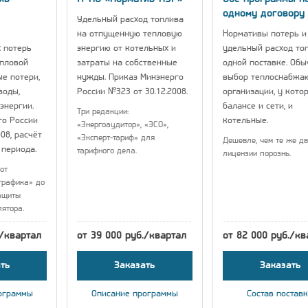
одному договору
Удельный расход топлива
на отпущенную тепловую
Нормативы потерь и
 потерь
энергию от котельных и
удельный расход то
епловой
затраты на собственные
одной поставке. Об
ые потери,
нужды. Приказ Минэнерго
выбор теплоснабжа
воды,
России №323 от 30.12.2008.
организации, у кото
энергии.
балансе и сети, и
Три редакции:
го России
котельные.
«Энергоаудитор», «ЭСО»,
08, расчёт
«Эксперт-тариф» для
Дешевле, чем те же дв
 периода.
тарифного дела.
лицензии порознь.
от
графика» до
ащиты
лятора.
./квартал
от 39 000 руб./квартал
от 82 000 руб./кв
ть
Заказать
Заказать
ограммы
Описание программы
Состав постав