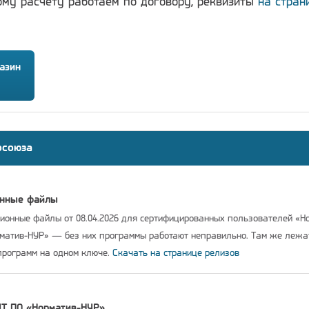
ому расчёту работаем по договору, реквизиты
на стран
азин
осоюза
онные файлы
онные файлы от 08.04.2026 для сертифицированных пользователей «Н
рматив-НУР» — без них программы работают неправильно. Там же леж
программ на одном ключе.
Скачать на странице релизов
IT ПО «Норматив-НУР»