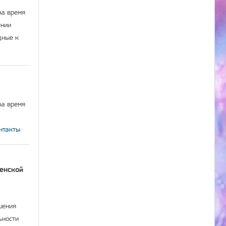
на время
ении
дные к
на время
нтакты
енской
шения
ьности