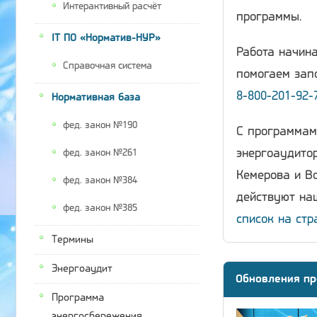
Интерактивный расчёт
программы.
IT ПО «Норматив-НУР»
Работа начина
Справочная система
помогаем запо
8-800-201-92-
Нормативная база
фед. закон №190
С программам
энергоаудитор
фед. закон №261
Кемерова и Во
фед. закон №384
действуют наш
фед. закон №385
список на стр
Термины
Энергоаудит
Обновления пр
Программа
энергосбережения