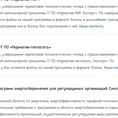
а, утверждение нормативов технологических потерь с предоставлением 
й компьютерной программы IT ПО «Норматив-НУР. Эксперт». По заверш
ются файлы из нашей программы в формате Эксель, в дальнейшем приго
программе или в Эксель без подключения к ней.
Наши контакты
IT ПО «Норматив-теплосеть»
а, утверждение нормативов технологических потерь с предоставлением 
й компьютерной программы IT ПО «Норматив-теплосеть. Эксперт». По
 у Вас остаются файлы из нашей программы в формате Эксель.
Наши ко
рограмм энергосбережения для регулируемых организаций Смол
нской области по энергетике, энергоэффективности, тарифной политике
тельные требования к программам в области энергосбережения и повы
ффективности организаций, осуществляющих регулируемые виды деятел