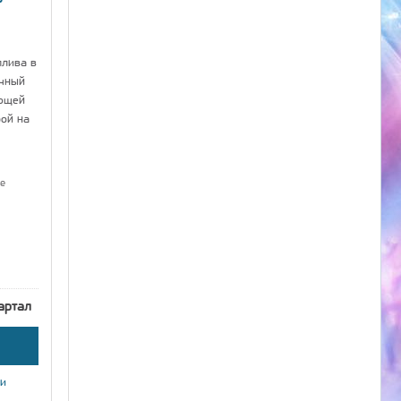
плива в
ычный
ющей
рой на
е
артал
ки