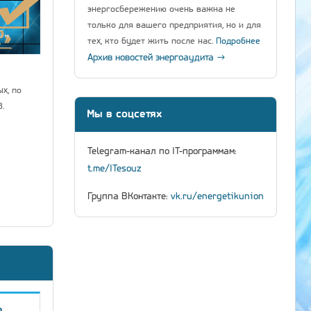
энергосбережению очень важна не
только для вашего предприятия, но и для
тех, кто будет жить после нас.
Подробнее
Архив новостей энергоаудита →
х, по
.
Мы в соцсетях
Telegram-канал по IT-программам:
t.me/ITesouz
Группа ВКонтакте:
vk.ru/energetikunion
о