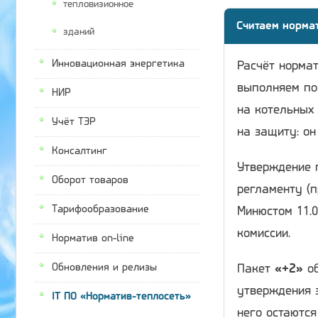
тепловизионное
Считаем норма
зданий
Инновационная энергетика
Расчёт нормат
выполняем по
НИР
на котельных 
Учёт ТЭР
на защиту: он
Консалтинг
Утверждение 
Оборот товаров
регламенту (п
Тарифообразование
Минюстом 11.0
комиссии.
Норматив on-line
Обновления и релизы
Пакет
«+2»
об
утверждения 
IT ПО «Норматив-теплосеть»
него остаютс