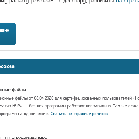
ому расчёту работаем по договору, реквизиты
на стран
азин
осоюза
онные файлы
онные файлы от 08.04.2026 для сертифицированных пользователей «Н
рматив-НУР» — без них программы работают неправильно. Там же леж
программ на одном ключе.
Скачать на странице релизов
IT ПО «Норматив-НУР»