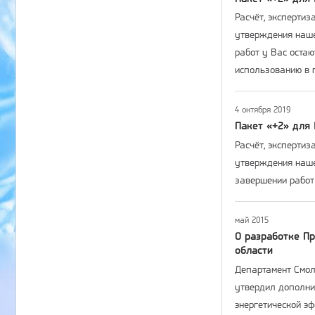
Расчёт, экспертиз
утверждения наше
работ у Вас оста
использованию в 
4 октября 2019
Пакет «+2» для 
Расчёт, экспертиз
утверждения наше
завершении работ
май 2015
О разработке П
области
Департамент Смоле
утвердил дополни
энергетической э