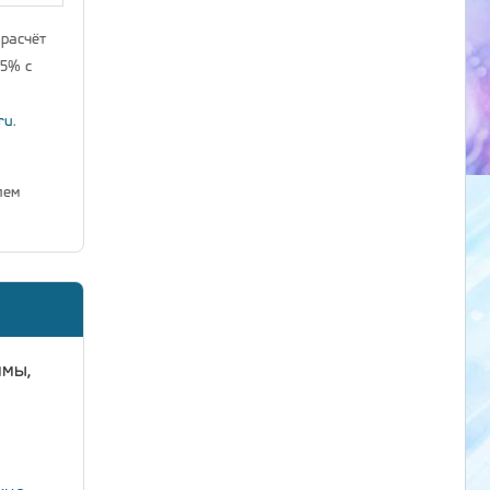
 расчёт
25% с
ru
.
лем
ммы,