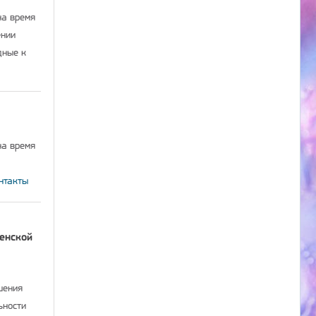
на время
ении
дные к
на время
нтакты
енской
шения
ьности