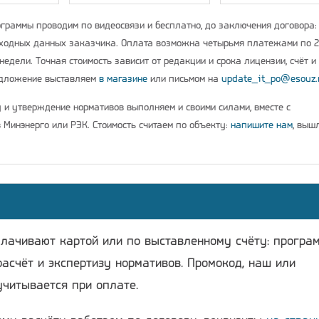
граммы проводим по видеосвязи и бесплатно, до заключения договора:
ходных данных заказчика. Оплата возможна четырьмя платежами по 
недели. Точная стоимость зависит от редакции и срока лицензии, счёт и
едложение выставляем
в магазине
или письмом на
update_it_po@esouz.
у и утверждение нормативов выполняем и своими силами, вместе с
 Минэнерго или РЭК. Стоимость считаем по объекту:
напишите нам
, выш
плачивают картой или по выставленному счёту: програ
расчёт и экспертизу нормативов. Промокод, наш или
учитывается при оплате.