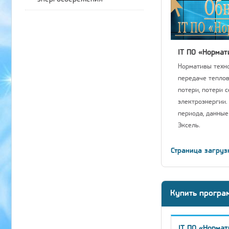
IT ПО «Нормат
Нормативы техно
передаче теплов
потери, потери 
электроэнергии.
периода, данные
Эксель.
Страница загруз
Купить програ
IT ПО «Нормат