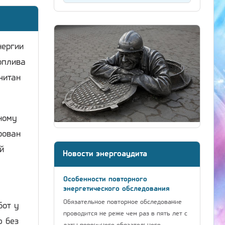
нергии
оплива
читан
ному
рован
й
Новости энергоаудита
Особенности повторного
энергетического обследования
Обязательное повторное обследование
бот у
проводится не реже чем раз в пять лет с
ю без