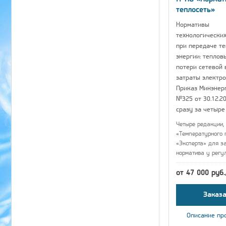
теплосеть»
Нормативы
технологических
при передаче т
энергии: теплов
потери сетевой 
затраты электро
Приказ Минэнер
№325 от 30.12.20
сразу за четыре
Четыре редакции, 
«Температурного 
«Эксперта» для з
норматива у регу
от 47 000 руб
Заказа
Описание пр