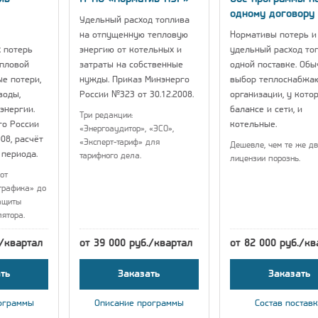
одному договору
Удельный расход топлива
на отпущенную тепловую
Нормативы потерь и
 потерь
энергию от котельных и
удельный расход то
епловой
затраты на собственные
одной поставке. Об
ые потери,
нужды. Приказ Минэнерго
выбор теплоснабжа
воды,
России №323 от 30.12.2008.
организации, у кото
энергии.
балансе и сети, и
Три редакции:
го России
котельные.
«Энергоаудитор», «ЭСО»,
08, расчёт
«Эксперт-тариф» для
Дешевле, чем те же дв
 периода.
тарифного дела.
лицензии порознь.
от
графика» до
ащиты
лятора.
./квартал
от 39 000 руб./квартал
от 82 000 руб./кв
ть
Заказать
Заказать
ограммы
Описание программы
Состав постав