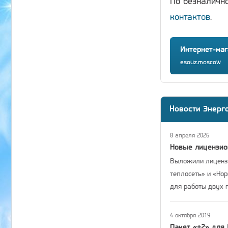
По безналичн
контактов
.
Интернет-маг
esouz.moscow
Новости Энерг
8 апреля 2026
Новые лицензи
Выложили лицензи
теплосеть» и «Но
для работы двух 
4 октября 2019
Пакет «+2» для 