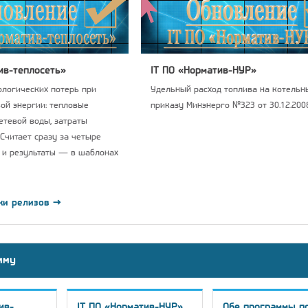
ив-теплосеть»
IT ПО «Норматив-НУР»
логических потерь при
Удельный расход топлива на котельны
ой энергии: тепловые
приказу Минэнерго №323 от 30.12.2008
сетевой воды, затраты
 Считает сразу за четыре
 и результаты — в шаблонах
ки релизов →
мму
ив-
IT ПО «Норматив-НУР»
Обе программы п