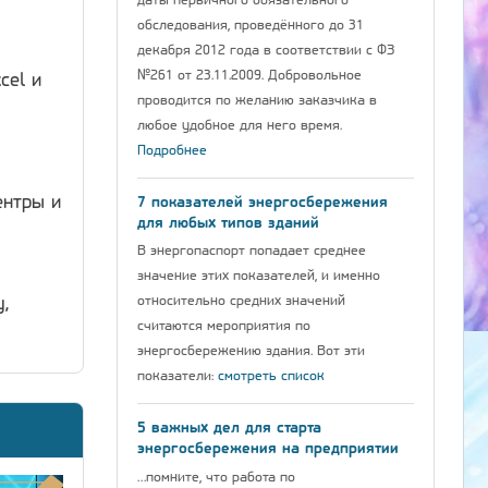
даты первичного обязательного
обследования, проведённого до 31
декабря 2012 года в соответствии с ФЗ
№261 от 23.11.2009. Добровольное
cel и
проводится по желанию заказчика в
любое удобное для него время.
Подробнее
ентры и
7 показателей энергосбережения
для любых типов зданий
В энергопаспорт попадает среднее
значение этих показателей, и именно
относительно средних значений
,
считаются мероприятия по
энергосбережению здания. Вот эти
показатели:
смотреть список
5 важных дел для старта
энергосбережения на предприятии
…помните, что работа по