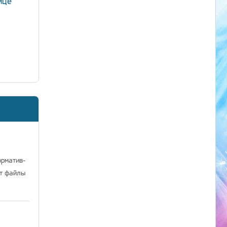
ице
орматив-
ат файлы