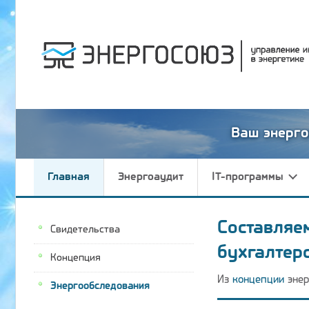
Ваш энерго
Главная
Энергоаудит
IT-программы
Составляе
Свидетельства
бухгалтер
Концепция
Из
концепции
энер
Энергообследования