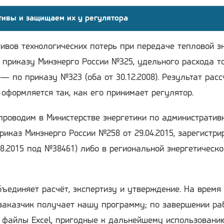
тивы и защищаем их у регулятора
ивов технологических потерь при передаче тепловой э
 приказу Минэнерго России №325, удельного расхода т
— по приказу №323 (оба от 30.12.2008). Результат расс
 оформляется так, как его принимает регулятор.
проводим в Министерстве энергетики по административ
риказ Минэнерго России №258 от 29.04.2015, зарегистри
8.2015 под №38461) либо в региональной энергетическо
ъединяет расчёт, экспертизу и утверждение. На время
заказчик получает нашу программу; по завершении ра
я файлы Excel, пригодные к дальнейшему использовани