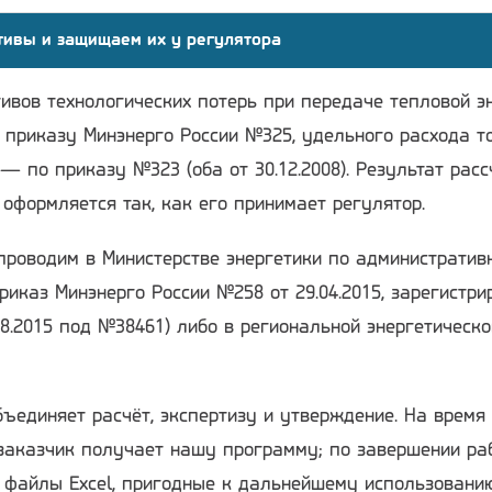
тивы и защищаем их у регулятора
ивов технологических потерь при передаче тепловой э
 приказу Минэнерго России №325, удельного расхода т
— по приказу №323 (оба от 30.12.2008). Результат расс
 оформляется так, как его принимает регулятор.
проводим в Министерстве энергетики по административ
риказ Минэнерго России №258 от 29.04.2015, зарегистри
8.2015 под №38461) либо в региональной энергетическо
ъединяет расчёт, экспертизу и утверждение. На время
заказчик получает нашу программу; по завершении ра
я файлы Excel, пригодные к дальнейшему использовани