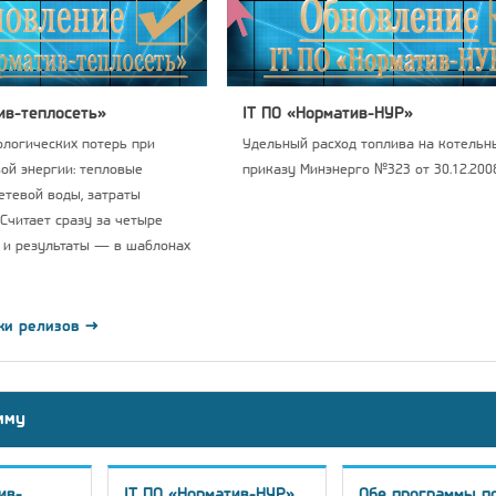
ив-теплосеть»
IT ПО «Норматив-НУР»
логических потерь при
Удельный расход топлива на котельны
ой энергии: тепловые
приказу Минэнерго №323 от 30.12.2008
сетевой воды, затраты
 Считает сразу за четыре
 и результаты — в шаблонах
ки релизов →
мму
ив-
IT ПО «Норматив-НУР»
Обе программы п