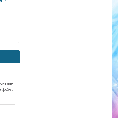
ице
орматив-
ат файлы