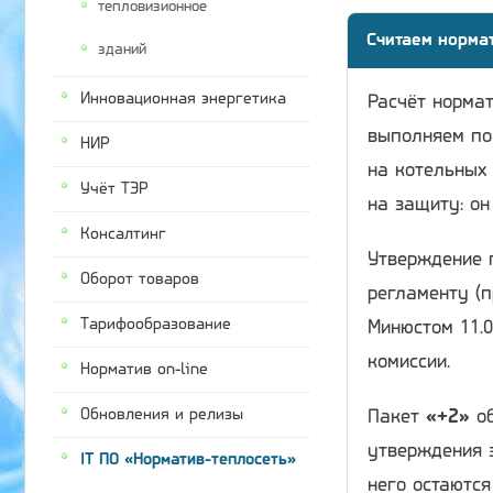
тепловизионное
Считаем норма
зданий
Инновационная энергетика
Расчёт нормат
выполняем по
НИР
на котельных 
Учёт ТЭР
на защиту: он
Консалтинг
Утверждение 
Оборот товаров
регламенту (п
Тарифообразование
Минюстом 11.0
комиссии.
Норматив on-line
Обновления и релизы
Пакет
«+2»
об
утверждения 
IT ПО «Норматив-теплосеть»
него остаютс