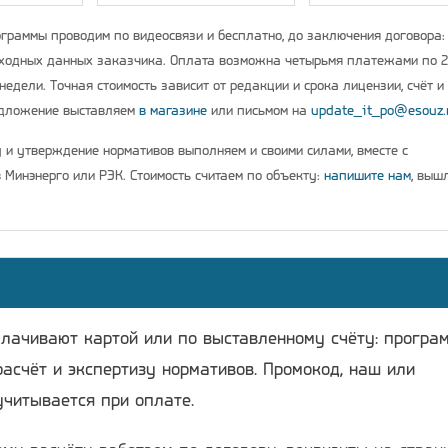
граммы проводим по видеосвязи и бесплатно, до заключения договора:
ходных данных заказчика. Оплата возможна четырьмя платежами по 
недели. Точная стоимость зависит от редакции и срока лицензии, счёт и
едложение выставляем
в магазине
или письмом на
update_it_po@esouz.
у и утверждение нормативов выполняем и своими силами, вместе с
 Минэнерго или РЭК. Стоимость считаем по объекту:
напишите нам
, выш
плачивают картой или по выставленному счёту: програ
расчёт и экспертизу нормативов. Промокод, наш или
учитывается при оплате.