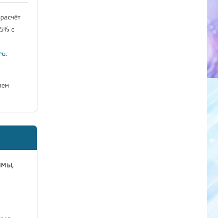
 расчёт
25% с
ru
.
лем
ммы,