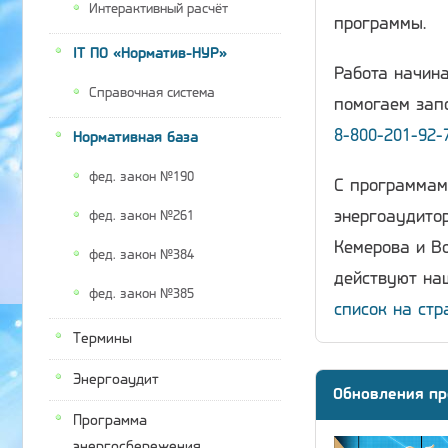
Интерактивный расчёт
программы.
IT ПО «Норматив-НУР»
Работа начина
Справочная система
помогаем запо
8-800-201-92-
Нормативная база
фед. закон №190
С программам
энергоаудитор
фед. закон №261
Кемерова и Во
фед. закон №384
действуют наш
фед. закон №385
список на стр
Термины
Энергоаудит
Обновления пр
Программа
энергосбережения