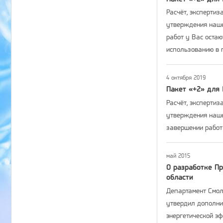
Расчёт, экспертиз
утверждения наше
работ у Вас оста
использованию в 
4 октября 2019
Пакет «+2» для 
Расчёт, экспертиз
утверждения наше
завершении работ
май 2015
О разработке П
области
Департамент Смоле
утвердил дополни
энергетической э