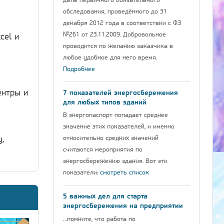
даты первичного обязательного
обследования, проведённого до 31
декабря 2012 года в соответствии с ФЗ
№261 от 23.11.2009. Добровольное
cel и
проводится по желанию заказчика в
любое удобное для него время.
Подробнее
ентры и
7 показателей энергосбережения
для любых типов зданий
В энергопаспорт попадает среднее
значение этих показателей, и именно
относительно средних значений
,
считаются мероприятия по
энергосбережению здания. Вот эти
показатели:
смотреть список
5 важных дел для старта
энергосбережения на предприятии
…помните, что работа по