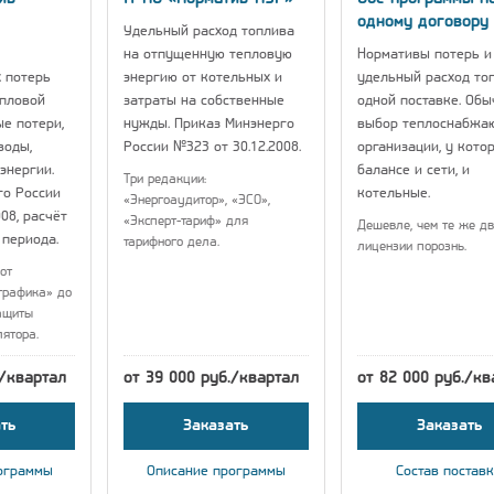
одному договору
Удельный расход топлива
на отпущенную тепловую
Нормативы потерь и
 потерь
энергию от котельных и
удельный расход то
епловой
затраты на собственные
одной поставке. Об
ые потери,
нужды. Приказ Минэнерго
выбор теплоснабжа
воды,
России №323 от 30.12.2008.
организации, у кото
энергии.
балансе и сети, и
Три редакции:
го России
котельные.
«Энергоаудитор», «ЭСО»,
08, расчёт
«Эксперт-тариф» для
Дешевле, чем те же дв
 периода.
тарифного дела.
лицензии порознь.
от
графика» до
ащиты
лятора.
./квартал
от 39 000 руб./квартал
от 82 000 руб./кв
ть
Заказать
Заказать
ограммы
Описание программы
Состав постав