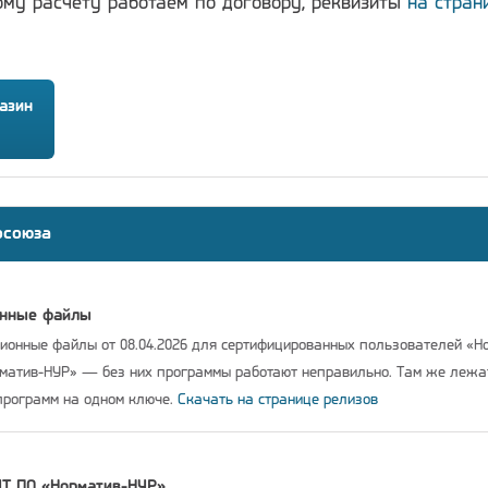
ому расчёту работаем по договору, реквизиты
на стран
азин
осоюза
онные файлы
онные файлы от 08.04.2026 для сертифицированных пользователей «Н
рматив-НУР» — без них программы работают неправильно. Там же леж
программ на одном ключе.
Скачать на странице релизов
IT ПО «Норматив-НУР»