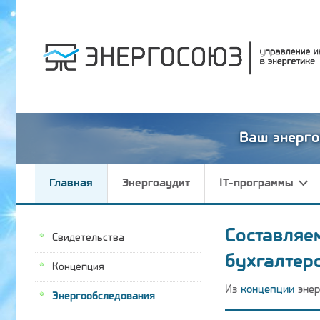
Ваш энерго
Главная
Энергоаудит
IT-программы
Составляе
Свидетельства
бухгалтер
Концепция
Из
концепции
энер
Энергообследования