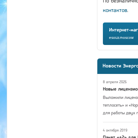
По безналичн
контактов
.
Интернет-маг
esouz.moscow
Новости Энерг
8 апреля 2026
Новые лицензи
Выложили лицензи
теплосеть» и «Но
для работы двух 
4 октября 2019
Пакет «+2» для 