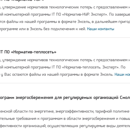
а, утверждение нормативов технологических потерь с предоставлением 
й компьютерной программы IT ПО «Норматив-НУР. Эксперт». По заверш
ются файлы из нашей программы в формате Эксель, в дальнейшем приго
программе или в Эксель без подключения к ней.
Наши контакты
IT ПО «Норматив-теплосеть»
а, утверждение нормативов технологических потерь с предоставлением 
й компьютерной программы IT ПО «Норматив-теплосеть. Эксперт». По
 у Вас остаются файлы из нашей программы в формате Эксель.
Наши ко
рограмм энергосбережения для регулируемых организаций Смол
нской области по энергетике, энергоэффективности, тарифной политике
тельные требования к программам в области энергосбережения и повы
ффективности организаций, осуществляющих регулируемые виды деятел