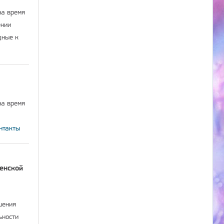
на время
ении
дные к
на время
нтакты
енской
шения
ьности