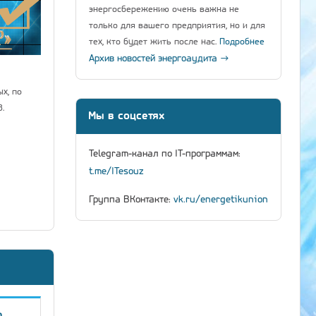
энергосбережению очень важна не
только для вашего предприятия, но и для
тех, кто будет жить после нас.
Подробнее
Архив новостей энергоаудита →
х, по
.
Мы в соцсетях
Telegram-канал по IT-программам:
t.me/ITesouz
Группа ВКонтакте:
vk.ru/energetikunion
о