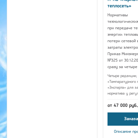
теплосеть»
Нормативы
технологических
при передаче т
энергии: теплов
потери сетевой 
затраты электро
Приказ Минэнер
№325 от 30.12.20
сразу за четыре
Четыре редакции, 
«Температурного 
«Эксперта» для з
норматива у регу
от 47 000 руб
Заказа
Описание пр