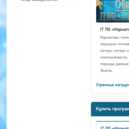
IT ПО «Нормат
Нормативы техно
передаче теплов
потери, потери 
электроэнергии.
периода, данные
Эксель.
Страница загруз
Купить програ
IT ПО «Нормат