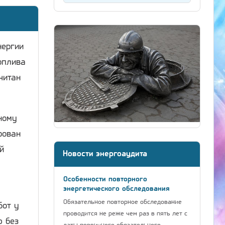
нергии
оплива
читан
ному
рован
й
Новости энергоаудита
Особенности повторного
энергетического обследования
Обязательное повторное обследование
бот у
проводится не реже чем раз в пять лет с
ю без