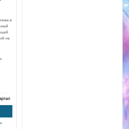
плива в
ычный
ющей
рой на
е
артал
ки