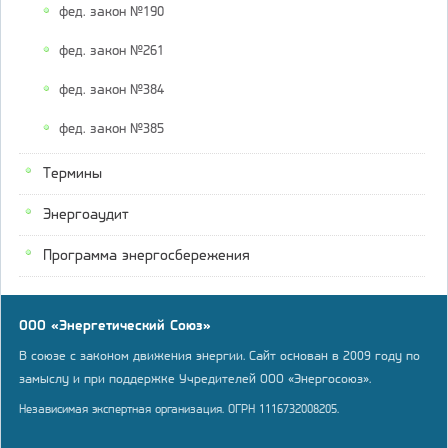
фед. закон №190
фед. закон №261
фед. закон №384
фед. закон №385
Термины
Энергоаудит
Программа энергосбережения
ООО «Энергетический Союз»
В союзе с законом движения энергии. Сайт основан в 2009 году по
замыслу и при поддержке Учредителей ООО «Энергосоюз».
Независимая экспертная организация. ОГРН 1116732008205.