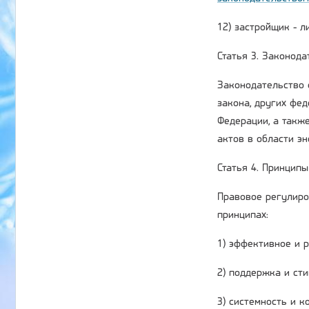
12) застройщик - 
Статья 3. Законод
Законодательство 
закона, других фе
Федерации, а такж
актов в области э
Статья 4. Принцип
Правовое регулиро
принципах:
1) эффективное и 
2) поддержка и ст
3) системность и 