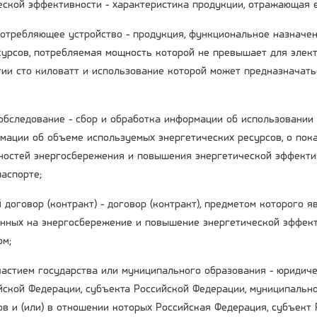
ческой эффективности - характеристика продукции, отражающая 
потребляющее устройство - продукция, функциональное назначе
сурсов, потребляемая мощность которой не превышает для элект
гии сто киловатт и использование которой может предназначать
 обследование - сбор и обработка информации об использовании
мации об объеме используемых энергетических ресурсов, о пока
остей энергосбережения и повышения энергетической эффекти
аспорте;
 договор (контракт) - договор (контракт), предметом которого 
енных на энергосбережение и повышение энергетической эффект
ом;
участием государства или муниципального образования - юридиче
ийской Федерации, субъекта Российской Федерации, муниципальн
ов и (или) в отношении которых Российская Федерация, субъект