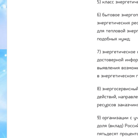
5) класс энергети
6) бытовое энерго
энергетических ре
для тепловой энер
подобных нужд;
7) энергетическое
достоверной инфор
выявления возможн
в энергетическом п
8) энергосервисный
действий, направл
ресурсов заказчик
9) организации с 
доля (вклад) Росс
пятьдесят процент