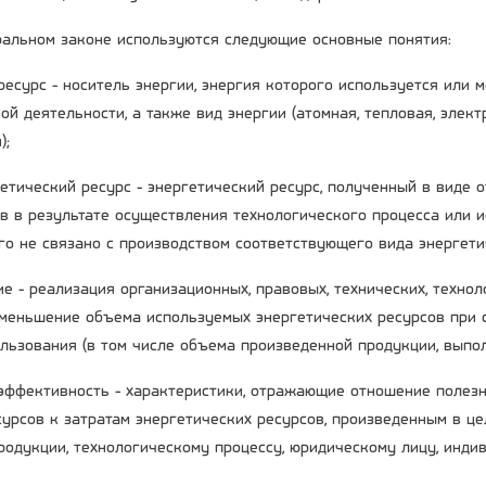
альном законе используются следующие основные понятия:
 ресурс - носитель энергии, энергия которого используется или
ой деятельности, а также вид энергии (атомная, тепловая, элек
);
гетический ресурс - энергетический ресурс, полученный в виде 
в в результате осуществления технологического процесса или 
го не связано с производством соответствующего вида энергети
е - реализация организационных, правовых, технических, технол
меньшение объема используемых энергетических ресурсов при 
ользования (в том числе объема произведенной продукции, выпол
 эффективность - характеристики, отражающие отношение полез
сурсов к затратам энергетических ресурсов, произведенным в це
родукции, технологическому процессу, юридическому лицу, инд