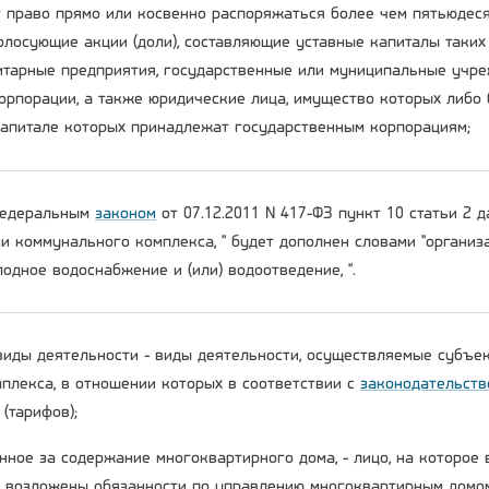
 право прямо или косвенно распоряжаться более чем пятьюдеся
олосующие акции (доли), составляющие уставные капиталы таких
тарные предприятия, государственные или муниципальные учре
орпорации, а также юридические лица, имущество которых либо 
капитале которых принадлежат государственным корпорациям;
 Федеральным
законом
от 07.12.2011 N 417-ФЗ пункт 10 статьи 2 
ми коммунального комплекса, " будет дополнен словами "органи
одное водоснабжение и (или) водоотведение, ".
виды деятельности - виды деятельности, осуществляемые субъе
плекса, в отношении которых в соответствии с
законодательств
(тарифов);
енное за содержание многоквартирного дома, - лицо, на которое
возложены обязанности по управлению многоквартирным домо