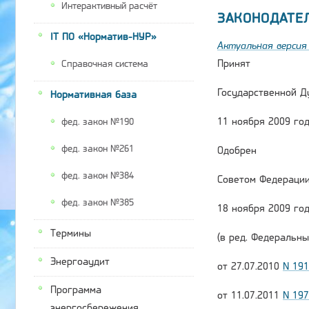
Интерактивный расчёт
ЗАКОНОДАТЕ
IT ПО «Норматив-НУР»
Актуальная версия 
Принят
Справочная система
Государственной Д
Нормативная база
11 ноября 2009 го
фед. закон №190
фед. закон №261
Одобрен
фед. закон №384
Советом Федераци
фед. закон №385
18 ноября 2009 го
Термины
(в ред. Федеральны
Энергоаудит
от 27.07.2010
N 19
Программа
от 11.07.2011
N 19
энергосбережения