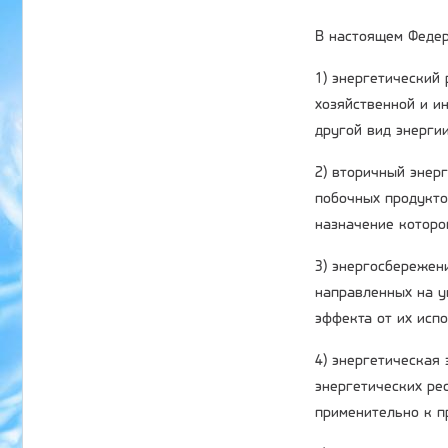
В настоящем Федер
1) энергетический
хозяйственной и ин
другой вид энергии
2) вторичный энер
побочных продукто
назначение которо
3) энергосбережени
направленных на у
эффекта от их исп
4) энергетическая
энергетических ре
применительно к п