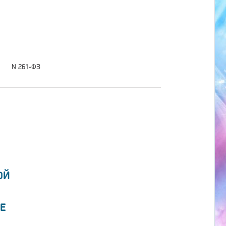
N 261-ФЗ
ОЙ
Е