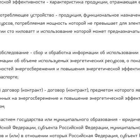
ческой эффективности - характеристика продукции, отражающая 
потребляющее устройство - продукция, функциональное назначе
сурсов, потребляемая мощность которой не превышает для элект
гии сто киловатт и использование которой может предназначать
 обследование - сбор и обработка информации об использовании
мации об объеме используемых энергетических ресурсов, о пока
остей энергосбережения и повышения энергетической эффекти
аспорте;
 договор (контракт) - договор (контракт), предметом которого 
енных на энергосбережение и повышение энергетической эффект
ом;
участием государства или муниципального образования - юридиче
ийской Федерации, субъекта Российской Федерации, муниципальн
ов и (или) в отношении которых Российская Федерация, субъект