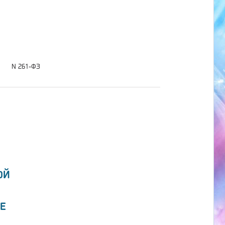
N 261-ФЗ
ОЙ
Е