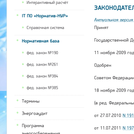
Интерактивный расчёт
ЗАКОНОДАТЕ
IT ПО «Норматив-НУР»
Актуальная версия 
Принят
Справочная система
Государственной Д
Нормативная база
11 ноября 2009 го
фед. закон №190
фед. закон №261
Одобрен
фед. закон №384
Советом Федераци
фед. закон №385
18 ноября 2009 го
Термины
(в ред. Федеральны
Энергоаудит
от 27.07.2010
N 19
Программа
от 11.07.2011
N 19
энергосбережения