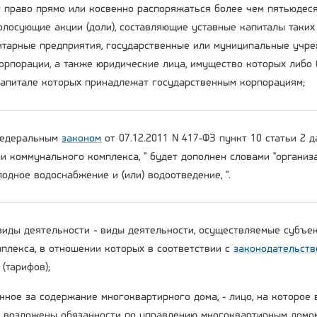
 право прямо или косвенно распоряжаться более чем пятьюдеся
олосующие акции (доли), составляющие уставные капиталы таких
тарные предприятия, государственные или муниципальные учре
орпорации, а также юридические лица, имущество которых либо 
капитале которых принадлежат государственным корпорациям;
 Федеральным
законом
от 07.12.2011 N 417-ФЗ пункт 10 статьи 2 
ми коммунального комплекса, " будет дополнен словами "органи
одное водоснабжение и (или) водоотведение, ".
виды деятельности - виды деятельности, осуществляемые субъе
плекса, в отношении которых в соответствии с
законодательств
(тарифов);
енное за содержание многоквартирного дома, - лицо, на которое
возложены обязанности по управлению многоквартирным домо