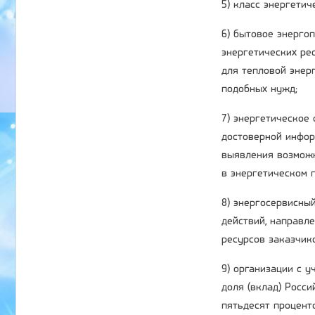
5) класс энергети
6) бытовое энерго
энергетических ре
для тепловой энер
подобных нужд;
7) энергетическое
достоверной инфор
выявления возможн
в энергетическом п
8) энергосервисный
действий, направл
ресурсов заказчик
9) организации с 
доля (вклад) Росс
пятьдесят процент