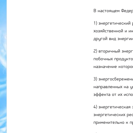
В настоящем Федер
1) энергетический
хозяйственной и ин
другой вид энергии
2) вторичный энер
побочных продукто
назначение которо
3) энергосбережени
направленных на у
эффекта от их исп
4) энергетическая
энергетических ре
применительно к п