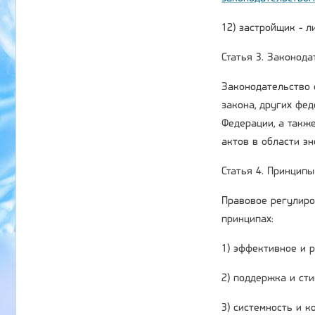
12) застройщик - 
Статья 3. Законод
Законодательство 
закона, других фе
Федерации, а такж
актов в области э
Статья 4. Принцип
Правовое регулиро
принципах:
1) эффективное и 
2) поддержка и ст
3) системность и 