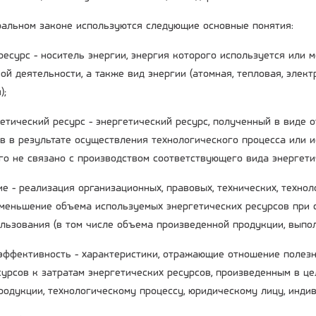
альном законе используются следующие основные понятия:
 ресурс - носитель энергии, энергия которого используется или
ой деятельности, а также вид энергии (атомная, тепловая, элек
);
гетический ресурс - энергетический ресурс, полученный в виде 
в в результате осуществления технологического процесса или 
го не связано с производством соответствующего вида энергети
е - реализация организационных, правовых, технических, технол
меньшение объема используемых энергетических ресурсов при 
ользования (в том числе объема произведенной продукции, выпол
 эффективность - характеристики, отражающие отношение полез
сурсов к затратам энергетических ресурсов, произведенным в це
родукции, технологическому процессу, юридическому лицу, инд