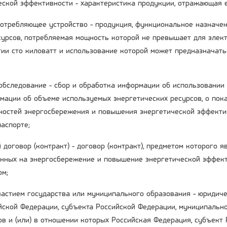
ческой эффективности - характеристика продукции, отражающая 
потребляющее устройство - продукция, функциональное назначе
сурсов, потребляемая мощность которой не превышает для элект
гии сто киловатт и использование которой может предназначать
 обследование - сбор и обработка информации об использовании
мации об объеме используемых энергетических ресурсов, о пока
остей энергосбережения и повышения энергетической эффекти
аспорте;
 договор (контракт) - договор (контракт), предметом которого 
енных на энергосбережение и повышение энергетической эффект
ом;
участием государства или муниципального образования - юридиче
ийской Федерации, субъекта Российской Федерации, муниципальн
ов и (или) в отношении которых Российская Федерация, субъект