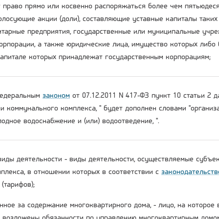
 право прямо или косвенно распоряжаться более чем пятьюдеся
олосующие акции (доли), составляющие уставные капиталы таких
тарные предприятия, государственные или муниципальные учре
орпорации, а также юридические лица, имущество которых либо 
капитале которых принадлежат государственным корпорациям;
 Федеральным
законом
от 07.12.2011 N 417-ФЗ пункт 10 статьи 2 
ми коммунального комплекса, " будет дополнен словами "органи
одное водоснабжение и (или) водоотведение, ".
виды деятельности - виды деятельности, осуществляемые субъе
плекса, в отношении которых в соответствии с
законодательств
(тарифов);
енное за содержание многоквартирного дома, - лицо, на которое
возложены обязанности по управлению многоквартирным домо