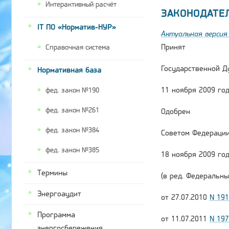
Интерактивный расчёт
ЗАКОНОДАТЕ
IT ПО «Норматив-НУР»
Актуальная версия 
Принят
Справочная система
Государственной Д
Нормативная база
11 ноября 2009 го
фед. закон №190
фед. закон №261
Одобрен
фед. закон №384
Советом Федераци
фед. закон №385
18 ноября 2009 го
Термины
(в ред. Федеральны
Энергоаудит
от 27.07.2010
N 19
Программа
от 11.07.2011
N 19
энергосбережения