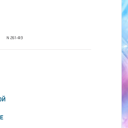
N 261-ФЗ
ОЙ
Е