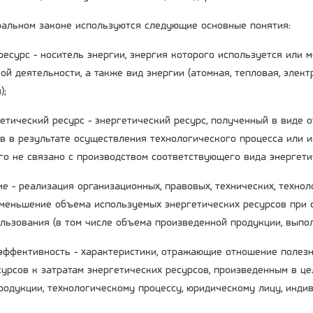
альном законе используются следующие основные понятия:
 ресурс - носитель энергии, энергия которого используется или
ой деятельности, а также вид энергии (атомная, тепловая, элек
);
гетический ресурс - энергетический ресурс, полученный в виде 
в в результате осуществления технологического процесса или 
го не связано с производством соответствующего вида энергети
е - реализация организационных, правовых, технических, технол
меньшение объема используемых энергетических ресурсов при 
ользования (в том числе объема произведенной продукции, выпол
 эффективность - характеристики, отражающие отношение полез
сурсов к затратам энергетических ресурсов, произведенным в це
родукции, технологическому процессу, юридическому лицу, инд