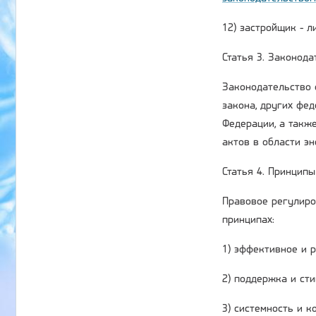
12) застройщик - 
Статья 3. Законод
Законодательство 
закона, других фе
Федерации, а такж
актов в области э
Статья 4. Принцип
Правовое регулиро
принципах:
1) эффективное и 
2) поддержка и ст
3) системность и 