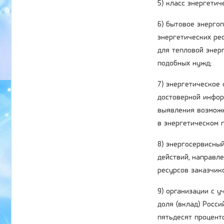
5) класс энергети
6) бытовое энерго
энергетических ре
для тепловой энер
подобных нужд;
7) энергетическое
достоверной инфор
выявления возможн
в энергетическом п
8) энергосервисный
действий, направл
ресурсов заказчик
9) организации с 
доля (вклад) Росс
пятьдесят процент