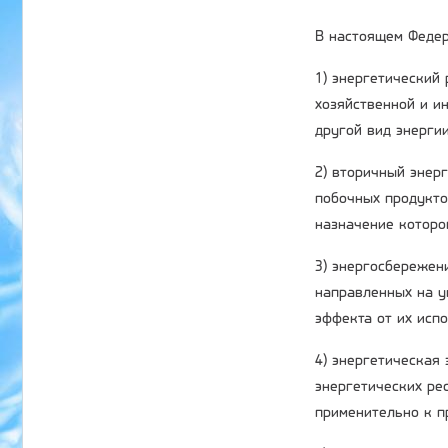
В настоящем Федер
1) энергетический
хозяйственной и ин
другой вид энергии
2) вторичный энер
побочных продукто
назначение которо
3) энергосбережени
направленных на у
эффекта от их исп
4) энергетическая
энергетических ре
применительно к п