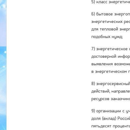
5) класс энергети
6) бытовое энерго
энергетических ре
для тепловой энер
подобных нужд;
7) энергетическое
достоверной инфор
выявления возможн
в энергетическом п
8) энергосервисный
действий, направл
ресурсов заказчик
9) организации с 
доля (вклад) Росс
пятьдесят процент