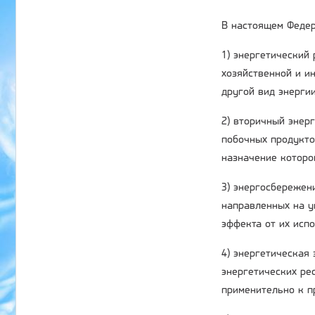
В настоящем Федер
1) энергетический
хозяйственной и ин
другой вид энергии
2) вторичный энер
побочных продукто
назначение которо
3) энергосбережени
направленных на у
эффекта от их исп
4) энергетическая
энергетических ре
применительно к п