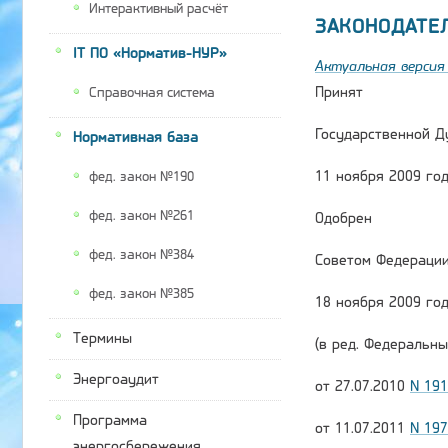
Интерактивный расчёт
ЗАКОНОДАТЕ
IT ПО «Норматив-НУР»
Актуальная версия 
Принят
Справочная система
Государственной Д
Нормативная база
11 ноября 2009 го
фед. закон №190
фед. закон №261
Одобрен
фед. закон №384
Советом Федераци
фед. закон №385
18 ноября 2009 го
Термины
(в ред. Федеральны
Энергоаудит
от 27.07.2010
N 19
Программа
от 11.07.2011
N 19
энергосбережения