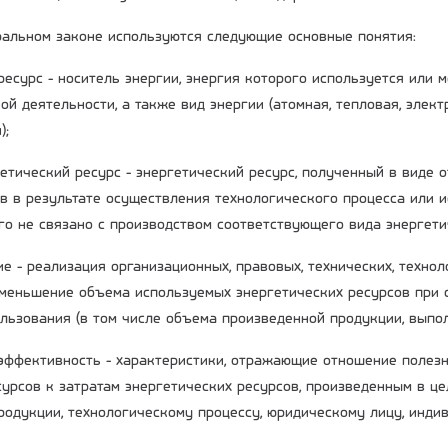
альном законе используются следующие основные понятия:
 ресурс - носитель энергии, энергия которого используется или
ой деятельности, а также вид энергии (атомная, тепловая, элек
);
гетический ресурс - энергетический ресурс, полученный в виде 
в в результате осуществления технологического процесса или 
го не связано с производством соответствующего вида энергети
е - реализация организационных, правовых, технических, технол
меньшение объема используемых энергетических ресурсов при 
ользования (в том числе объема произведенной продукции, выпол
 эффективность - характеристики, отражающие отношение полез
сурсов к затратам энергетических ресурсов, произведенным в це
родукции, технологическому процессу, юридическому лицу, инд