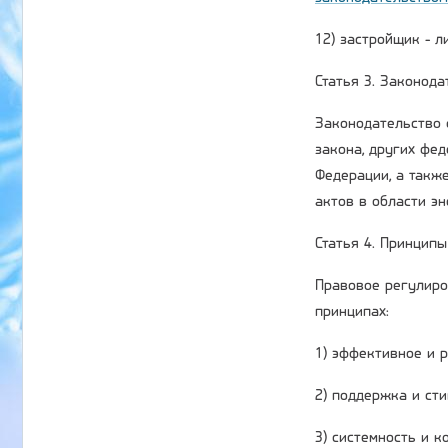
12) застройщик - 
Статья 3. Законод
Законодательство 
закона, других фе
Федерации, а такж
актов в области э
Статья 4. Принцип
Правовое регулиро
принципах:
1) эффективное и 
2) поддержка и ст
3) системность и 