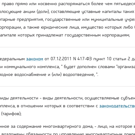
 право прямо или косвенно распоряжаться более чем пятьюдеся
олосующие акции (доли), составляющие уставные капиталы таких
тарные предприятия, государственные или муниципальные учре
орпорации, а также юридические лица, имущество которых либо 
капитале которых принадлежат государственным корпорациям;
 Федеральным
законом
от 07.12.2011 N 417-ФЗ пункт 10 статьи 2 
ми коммунального комплекса, " будет дополнен словами "органи
одное водоснабжение и (или) водоотведение, ".
виды деятельности - виды деятельности, осуществляемые субъе
плекса, в отношении которых в соответствии с
законодательств
(тарифов);
енное за содержание многоквартирного дома, - лицо, на которое
возложены обязанности по управлению многоквартирным домо