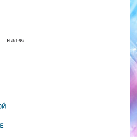
N 261-ФЗ
ОЙ
Е