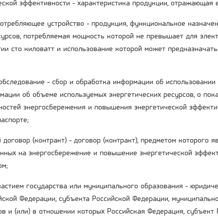
ческой эффективности - характеристика продукции, отражающая 
потребляющее устройство - продукция, функциональное назначе
сурсов, потребляемая мощность которой не превышает для элект
гии сто киловатт и использование которой может предназначать
 обследование - сбор и обработка информации об использовании
мации об объеме используемых энергетических ресурсов, о пока
остей энергосбережения и повышения энергетической эффекти
аспорте;
 договор (контракт) - договор (контракт), предметом которого 
енных на энергосбережение и повышение энергетической эффект
ом;
участием государства или муниципального образования - юридиче
ийской Федерации, субъекта Российской Федерации, муниципальн
ов и (или) в отношении которых Российская Федерация, субъект